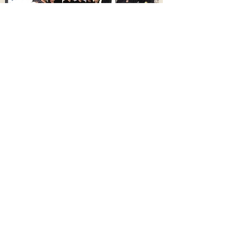
ชมรมศิษย์เก่าจุฬาลงกรณ์มหาวิทยาลัยเป็น
เจ้าภาพสวดพระอภิธรรม ”ฮลุน“ คืนแรก
ย่า-ครบครัว ได้รับกำลังใจล้นหลาม
668
8 สิงหาคม 2569 เวลา 10:42:00