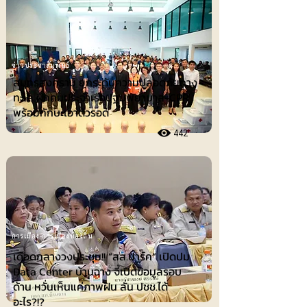
ข่าวประชาสัมพันธ์
สมุทรสงคราม ยกระดับความปลอดภัยทาง
ทะเล ฝึกคนประจำเรือปฐมพยาบาล-CPR
พร้อมทักษะเอาตัวรอด
442
การเมือง-การเมืองท้องถิ่น
เดือดกลางวงประชุม!! “สส.ปาร์ค” เปิดปม
Data Center บ้านฉาง จี้เปิดข้อมูลรอบ
ด้าน หวั่นเห็นแค่ภาพฝัน ลั่น ปชช.ได้
อะไร?!?