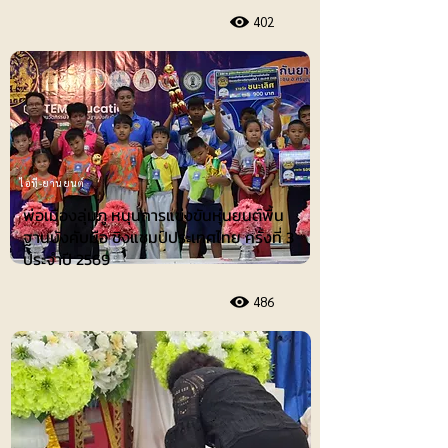
402
ไอที-ยานยนต์
พ่อเมืองลุ่มภู หนุนการแข่งขันหุ่นยนต์พื้น
ฐานบังคับมือ ชิงแชมป์ประเทศไทย ครั้งที่ 3
ประจำปี 2569
486