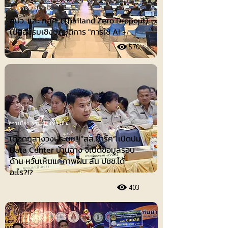
ข่าวประชาสัมพันธ์
สปว. และ กสศ. (Thailand Zero Dropout)
เปิดอบรมเชิงปฏิบัติการ "การใช้ AI +
570
การเมือง-การเมืองท้องถิ่น
เดือดกลางวงประชุม!! “สส.ปาร์ค” เปิดปม
Data Center บ้านฉาง จี้เปิดข้อมูลรอบ
ด้าน หวั่นเห็นแค่ภาพฝัน ลั่น ปชช.ได้
อะไร?!?
403