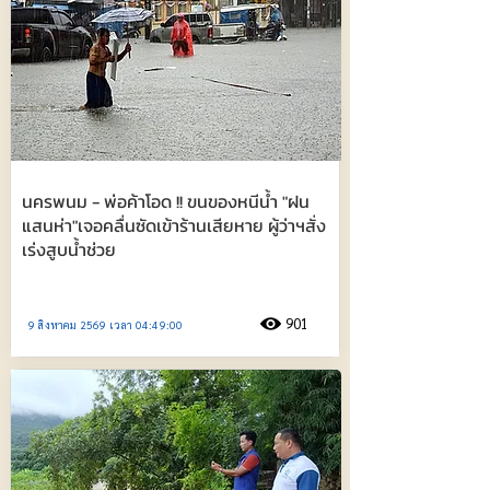
นครพนม - พ่อค้าโอด !! ขนของหนีน้ำ "ฝน
แสนห่า"เจอคลื่นซัดเข้าร้านเสียหาย ผู้ว่าฯสั่ง
เร่งสูบน้ำช่วย
901
9 สิงหาคม 2569 เวลา 04:49:00