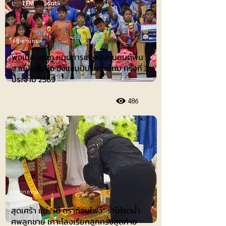
ไอที-ยานยนต์
พ่อเมืองลุ่มภู หนุนการแข่งขันหุ่นยนต์พื้น
ฐานบังคับมือ ชิงแชมป์ประเทศไทย ครั้งที่ 3
ประจำปี 2569
486
อาชญากรรม
สุดเศร้า แม่ “เต้ ดราก้อนไฟว์” ร่ำไห้รดน้ำ
ศพลูกชาย เคาะโลงเรียกลูกครั้งสุดท้าย