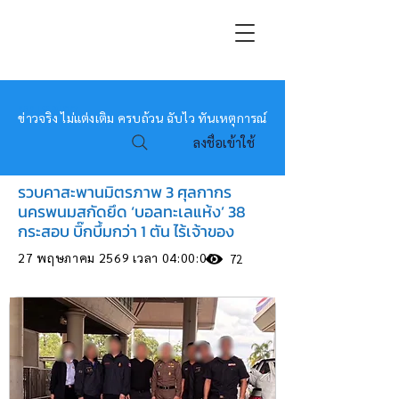
หมอข่าว
ข่าวจริง ไม่แต่งเติม ครบถ้วน ฉับไว ทันเหตุการณ์
ลงชื่อเข้าใช้
รวบคาสะพานมิตรภาพ 3 ศุลกากร
นครพนมสกัดยึด ‘บอลทะเลแห้ง’ 38
กระสอบ บิ๊กบึ้มกว่า 1 ตัน ไร้เจ้าของ
27 พฤษภาคม 2569 เวลา 04:00:00
72