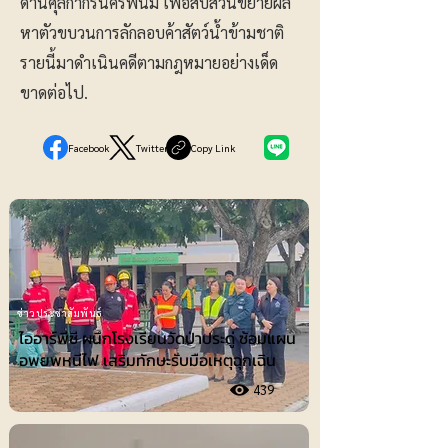
ด่านศุลกากรนครพนม เพื่อสืบสวนขยายผล
หาตัวขบวนการลักลอบค้าสัตว์น้ำข้ามชาติ
รายนี้มาดำเนินคดีตามกฎหมายอย่างเด็ด
ขาดต่อไป.
Facebook
Twitter
Copy Link
ข่าวประชาสัมพันธ์
ไออาร์พีซี ผนึกโรงเรียนวัดป่าประดู่ ซ้อมแผน
อพยพหนีไฟ เสริมทักษะรับมือเหตุฉุกเฉิน
439