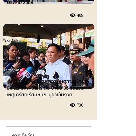
ประจำปี 2569
485
อาชญากรรม
"อนุทิน" ลงพื้นที่บัญชาการเหตุการณ์กราด
ยิง ร.ร.เทพศิรินทร์ ดับ 8 เจ็บ 36 ชี้ชนวน
เหตุเครียดเรียนหนัก-ปู่ย่าเข้มงวด
730
ความคิดเห็น