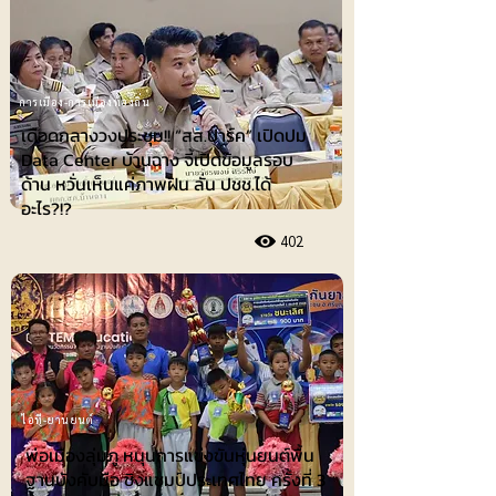
การเมือง-การเมืองท้องถิ่น
เดือดกลางวงประชุม!! “สส.ปาร์ค” เปิดปม
Data Center บ้านฉาง จี้เปิดข้อมูลรอบ
ด้าน หวั่นเห็นแค่ภาพฝัน ลั่น ปชช.ได้
อะไร?!?
402
ไอที-ยานยนต์
พ่อเมืองลุ่มภู หนุนการแข่งขันหุ่นยนต์พื้น
ฐานบังคับมือ ชิงแชมป์ประเทศไทย ครั้งที่ 3