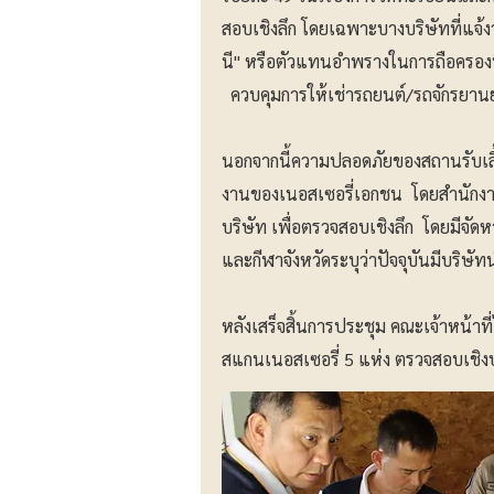
สอบเชิงลึก โดยเฉพาะบางบริษัทที่แจ้งว
นี" หรือตัวแทนอำพรางในการถือครองท
ควบคุมการให้เช่ารถยนต์/รถจักรยา
นอกจากนี้ความปลอดภัยของสถานรับเล
งานของเนอสเซอรี่เอกชน โดยสำนักงานท
บริษัท เพื่อตรวจสอบเชิงลึก โดยมีจัด
และกีฬาจังหวัดระบุว่าปัจจุบันมีบริษั
หลังเสร็จสิ้นการประชุม คณะเจ้าหน้าที่
สแกนเนอสเซอรี่ 5 แห่ง ตรวจสอบเชิ