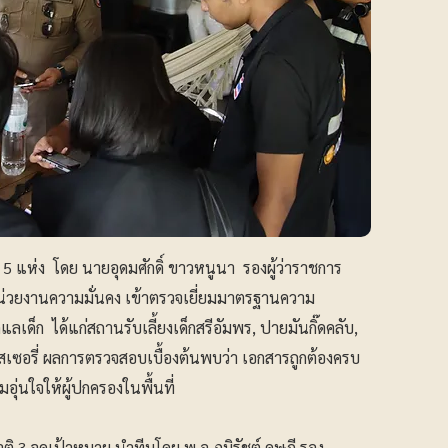
น 5 แห่ง โดย นายอุดมศักดิ์ ขาวหนูนา รองผู้ว่าราชการ
น่วยงานความมั่นคง เข้าตรวจเยี่ยมมาตรฐานความ
เด็ก ได้แก่สถานรับเลี้ยงเด็กสรีอัมพร, ปายมันกิ๊ดคลับ,
อสเซอรี่ ผลการตรวจสอบเบื้องต้นพบว่า เอกสารถูกต้องครบ
่นใจให้ผู้ปกครองในพื้นที่
ิ 3 จุดเป้าหมาย นำทีมโดย พ.อ.ภูมิรัชต์ ดุษฎี รอง