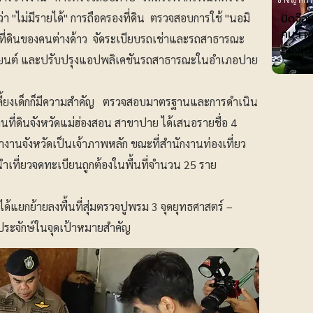
ปิดจ๊อ
่า "ไม่มีรายได้" การถือครองที่ดิน ตรวจสอบการใช้ "นอมิ
คมฯ ผน
ี่ดินของคนต่างด้าว จัดระเบียบรถเช่าและรถสาธารณะ
ต้องหา
นยนต์ และปรับปรุงแอปพลิเคชันรถสาธารณะในอำเภอปาย
ี้ยงเด็กก็มีความสำคัญ ตรวจสอบมาตรฐานและการดำเนิน
ี่ดินจังหวัดแม่ฮ่องสอน สาขาปาย ได้เสนอรายชื่อ 4
หางานจังหวัดเป็นเจ้าภาพหลัก ขณะที่สำนักงานท่องเที่ยว
ทนำเที่ยวจดทะเบียนถูกต้องในพื้นที่จำนวน 25 ราย
ได้แยกย้ายลงพื้นที่สุ่มตรวจปูพรม 3 จุดยุทธศาสตร์ –
งประจักษ์ในจุดเป้าหมายสำคัญ