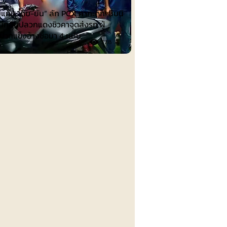
บแก๊ง “ถีบ-ยัน” ลัก PCX คากะดึก! สืบนิ
ึกสืบปลวกแดงซิวคาจุดส่งรถ ผู้
ปากแข็งอ้างซื้อมา 4 หมื่น
378