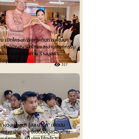
ัมพันธ์
ม เปิดโครงการยกระดับการพัฒนา
ณฑ์ภูมิปัญญาผ้าไทยและงานหัตถกรรม
ิมผ้าลายพระราชทาน ร้างมูลค่า
ิจชุมชน
317
รเมืองท้องถิ่น
ลางวงประชุม!! “สส.ปาร์ค” เปิดปม
nter บ้านฉาง จี้เปิดข้อมูลรอบด้าน
็นแค่ภาพฝัน ลั่น ปชช.ได้อะไร?!?