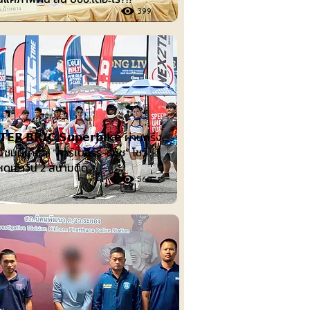
399
นต์
𝗘𝗥 𝗕𝗥𝗜𝗖 𝗦𝘂𝗽𝗲𝗿𝗯𝗶𝗸𝗲 ผ่านครึ่ง
แชมป์เดือด! “คาร์เบอร์รี-ธนัช” โชว์
หดเข้าวิน 2 สนามติด
560
รม