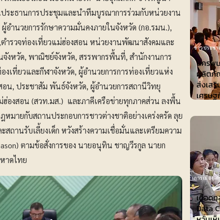
เป็นประธานการประชุมและนำทีมบูรณาการร่วมกับหน่วยงาน
ผู้อำนวยการรักษาความมั่นคงภายในจังหวัด (กอ.รมน.),
ย,ตำรวจท่องเที่ยวแม่ฮ่องสอน หน่วยงานพัฒนาสังคมและ
ข่าวประชาส
จังหวัด, พาณิชย์จังหวัด, สรรพากรพื้นที่, สำนักงานการ
นครพน
ท่องเที่ยวและกีฬาจังหวัด, ผู้อำนวยการการท่องเที่ยวแห่ง
ผลิตภั
ส่งเสร
น, ประชาสัม พันธ์จังหวัด, ผู้อำนวยการสถานีวิทยุ
เศรษฐก
ฮ่องสอน (สวท.มส.) และภาคีเครือข่ายทุกภาคส่วน ลงพื้น
้กฎหมายกับสถานประกอบการชาวต่างชาติอย่างเคร่งครัด ลุย
สถานรับเลี้ยงเด็ก หวังสร้างความเชื่อมั่นและเตรียมความ
eason) ตามข้อสั่งการของ นายอนุทิน ชาญวีรกูล นายก
งมหาดไทย
การเมือง-กา
เดือดก
Data Ce
หวั่นเห