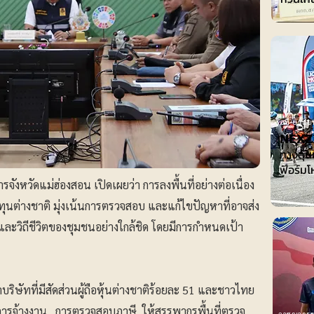
ไอที-ยานย
𝗡𝗘𝗫𝗭
ทางลุ้น
ฟอร์มโ
รจังหวัดแม่ฮ่องสอน เปิดเผยว่า การลงพื้นที่อย่างต่อเนื่อง
ลึกทุนต่างชาติ มุ่งเน้นการตรวจสอบ และแก้ไขปัญหาที่อาจส่ง
ละวิถีชีวิตของชุมชนอย่างใกล้ชิด โดยมีการกำหนดเป้า
บริษัทที่มีสัดส่วนผู้ถือหุ้นต่างชาติร้อยละ 51 และชาวไทย
การจ้างงาน การตรวจสอบภาษี ให้สรรพากรพื้นที่ตรวจ
อาชญากร