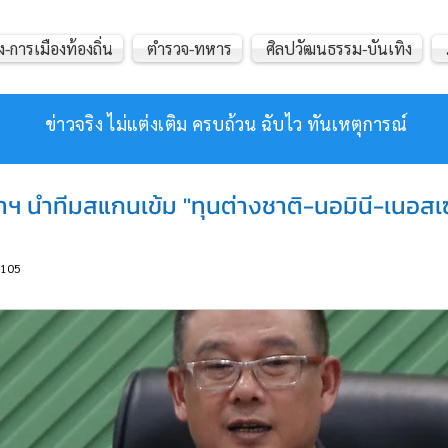
ง-การเมืองท้องถิ่น
ตำรวจ-ทหาร
ศิลปวัฒนธรรม-บันเทิง
ข่าวจริง ไม่แต่งเติม ครบถ้วน ฉับไว ทันเหตุการณ์
าฯ นำทีมสแกนเข้ม "ทุนต่างชาติ-นอมินี-เนอสเซอ
105