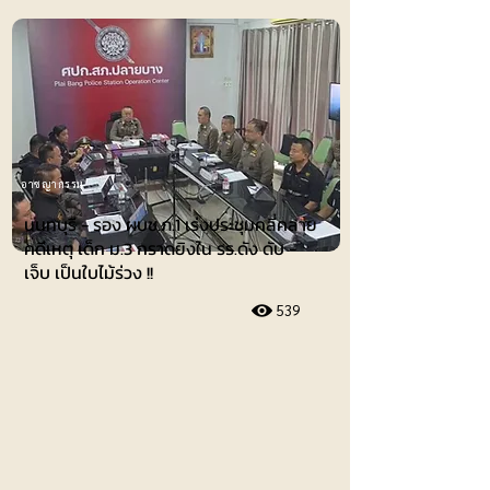
อาชญากรรม
นนทบุรี - รอง ผบช.ภ.1 เร่งประชุมคลี่คลาย
คดีเหตุ เด็ก ม.3 กราดยิงใน รร.ดัง ดับ -
เจ็บ เป็นใบไม้ร่วง !!
539