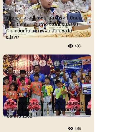
การเมือง-การเมืองท้องถิ่น
เดือดกลางวงประชุม!! “สส.ปาร์ค” เปิดปม
Data Center บ้านฉาง จี้เปิดข้อมูลรอบ
ด้าน หวั่นเห็นแค่ภาพฝัน ลั่น ปชช.ได้
อะไร?!?
403
ไอที-ยานยนต์
พ่อเมืองลุ่มภู หนุนการแข่งขันหุ่นยนต์พื้น
ฐานบังคับมือ ชิงแชมป์ประเทศไทย ครั้งที่ 3
ประจำปี 2569
486