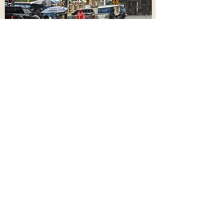
นครพนม - พ่อค้าโอด !! ขนของหนีน้ำ "ฝน
แสนห่า"เจอคลื่นซัดเข้าร้านเสียหาย ผู้ว่าฯสั่ง
เร่งสูบน้ำช่วย
906
9 สิงหาคม 2569 เวลา 04:49:00