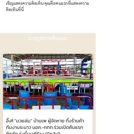
เชิญแสดงความคิดเห็น คุณคือคนแรกที่แสดงความ
คิดเห็นที่นี่
ข่าวภูมิภาคทั้งหมด
อึ้ง!! “มวยล่ม” บ้านเพ ผู้จัดหาย ทิ้งร้านค้า
ทีมงานระนาว นอภ.-ททท.ร่วมเปิดคืนแรก
คึกคัก รุ่งขึ้นเวทีร้าง (มีคลิป)