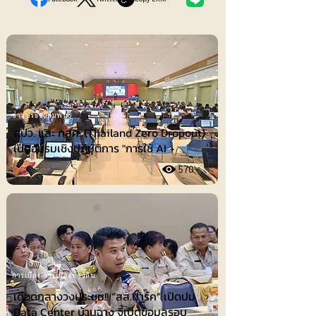
ข่าวประชาสัมพันธ์
สปว. และ กสศ. (Thailand Zero Dropout)
เปิดอบรมเชิงปฏิบัติการ "การใช้ AI +
570
การเมือง-การเมืองท้องถิ่น
เดือดกลางวงประชุม!! “สส.ปาร์ค” เปิดปม
Data Center บ้านฉาง จี้เปิดข้อมูลรอบ