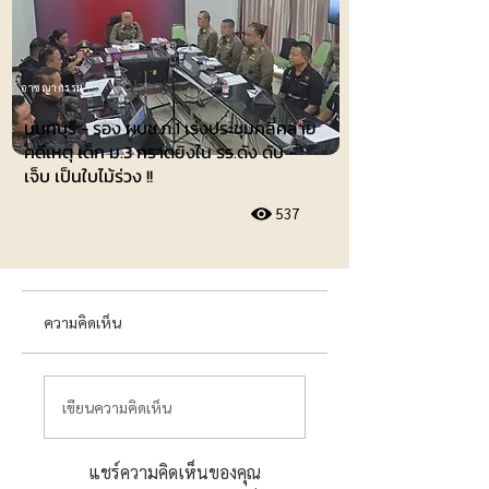
อาชญากรรม
นนทบุรี - รอง ผบช.ภ.1 เร่งประชุมคลี่คลาย
คดีเหตุ เด็ก ม.3 กราดยิงใน รร.ดัง ดับ -
เจ็บ เป็นใบไม้ร่วง !!
537
ความคิดเห็น
เขียนความคิดเห็น
แชร์ความคิดเห็นของคุณ