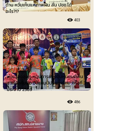
ด้าน หวั่นเห็นแค่ภาพฝัน ลั่น ปชช.ได้
อะไร?!?
403
ไอที-ยานยนต์
พ่อเมืองลุ่มภู หนุนการแข่งขันหุ่นยนต์พื้น
ฐานบังคับมือ ชิงแชมป์ประเทศไทย ครั้งที่ 3
ประจำปี 2569
486