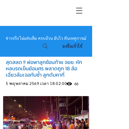
หมอข่าว
ข่าวจริง ไม่แต่งเติม ครบถ้วน ฉับไว ทันเหตุการณ์
ลงชื่อเข้าใช้
สุดสลด !! พ่อพาลูกซ้อนท้าย จยย. หัก
หลบรถเข็นย้อนศร พลาดถูก 18 ล้อ
เฉี่ยวล้มเจอทับซ้ำ ลูกดับคาที่
5 พฤษภาคม 2569 เวลา 18:02:00
66