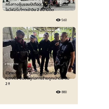
ครึ่งทางลุ้นแชมป์เดือด! “คาร์เบอร์รี-ธนัช”
โชว์ฟอร์มโหดเข้าวิน 2 สนามติด
560
อาชญากรรม
ชีวิตแลกชีวิต !! คืบหน้าเหตุยิงตำรวจ
อ.ตากใบ ยันยันผู้ก่อการร้ายถูกเป่าดิ้น ดับ
2 !!
880