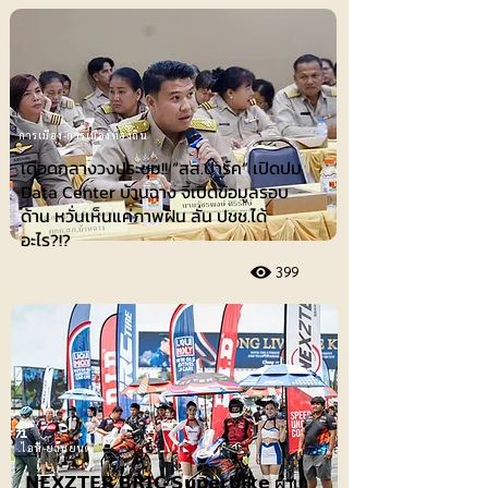
การเมือง-การเมืองท้องถิ่น
เดือดกลางวงประชุม!! “สส.ปาร์ค” เปิดปม
Data Center บ้านฉาง จี้เปิดข้อมูลรอบ
ด้าน หวั่นเห็นแค่ภาพฝัน ลั่น ปชช.ได้
อะไร?!?
399
ไอที-ยานยนต์
𝗡𝗘𝗫𝗭𝗧𝗘𝗥 𝗕𝗥𝗜𝗖 𝗦𝘂𝗽𝗲𝗿𝗯𝗶𝗸𝗲 ผ่าน