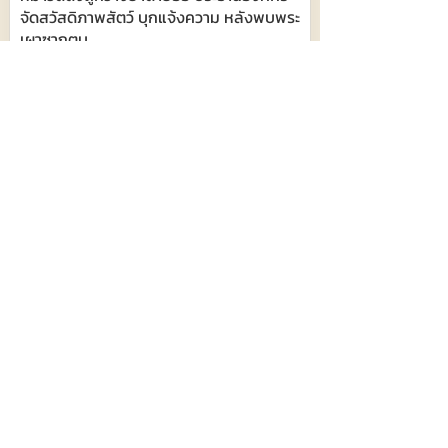
จัดสวัสดิภาพสัตว์ บุกแจ้งความ หลังพบพระ
เผาซากตูบ
439
6 สิงหาคม 2569 เวลา 05:06:00
ฉะเชิงเทรา เดินหน้าปราบปรามธุรกิจผิด
กฎหมาย เร่งตรวจสอบนอมินี-ธุรกิจต่างชาติ
ฝ่าฝืนกฎหมาย