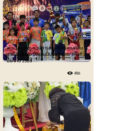
ไอที-ยานยนต์
พ่อเมืองลุ่มภู หนุนการแข่งขันหุ่นยนต์พื้น
ฐานบังคับมือ ชิงแชมป์ประเทศไทย ครั้งที่ 3
ประจำปี 2569
486
อาชญากรรม