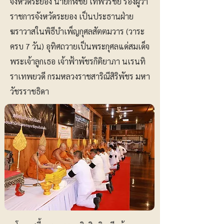
จังหวัดระยอง นายกัฬชัย เทพวรชัย รองผู้ว่า
ราชการจังหวัดระยอง เป็นประธานฝ่าย
ฆราวาสในพิธีบำเพ็ญกุศลสัตตมวาร (วาระ
ครบ 7 วัน) อุทิศถวายเป็นพระกุศลแด่สมเด็จ
พระเจ้าลูกเธอ เจ้าฟ้าพัชรกิติยาภา นเรนทิ
ราเทพยวดี กรมหลวงราชสาริณีสิริพัชร มหา
วัชรราชธิดา