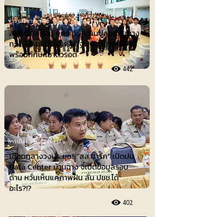
ข่าวประชาสัมพันธ์
สมุทรสงคราม ยกระดับความปลอดภัยทาง
ทะเล ฝึกคนประจำเรือปฐมพยาบาล-CPR
พร้อมทักษะเอาตัวรอด
442
การเมือง-การเมืองท้องถิ่น
เดือดกลางวงประชุม!! “สส.ปาร์ค” เปิดปม
Data Center บ้านฉาง จี้เปิดข้อมูลรอบ
ด้าน หวั่นเห็นแค่ภาพฝัน ลั่น ปชช.ได้
อะไร?!?
402