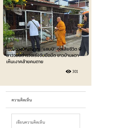
อาชญากรรม
เชิญดวงวิญญาณ “แชมป์” จุดเสียชีวิต พี่
สาววอนตำรวจเร่งจับมือมีด ชาวบ้านผวา
เห็นเงาคล้ายคนตาย
301
ความคิดเห็น
เขียนความคิดเห็น