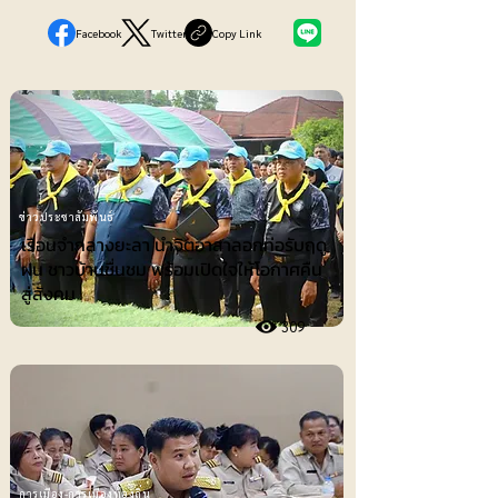
Facebook
Twitter
Copy Link
ข่าวประชาสัมพันธ์
เรือนจำกลางยะลา นำจิตอาสาลอกท่อรับฤดู
ฝน ชาวบ้านชื่นชม พร้อมเปิดใจให้โอกาศคืน
สู่สังคม
309
การเมือง-การเมืองท้องถิ่น