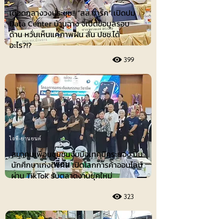
เดือดกลางวงประชุม!! “สส.ปาร์ค” เปิดปม
Data Center บ้านฉาง จี้เปิดข้อมูลรอบ
ด้าน หวั่นเห็นแค่ภาพฝัน ลั่น ปชช.ได้
อะไร?!?
399
ไอที-ยานยนต์
สมาคมเพื่อนชุมชนจับมือเทคนิคระยอง ปั้น
นักศึกษาเก่งดิจิทัล เปิดโลกการค้าออนไลน์
ผ่าน TikTok รับตลาดงานยุคใหม่
323