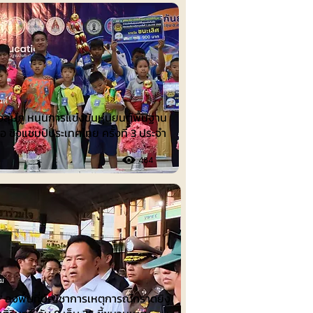
นต์
งลุ่มภู หนุนการแข่งขันหุ่นยนต์พื้นฐาน
ือ ชิงแชมป์ประเทศไทย ครั้งที่ 3 ประจำ
484
รม
น" ลงพื้นที่บัญชาการเหตุการณ์กราดยิง