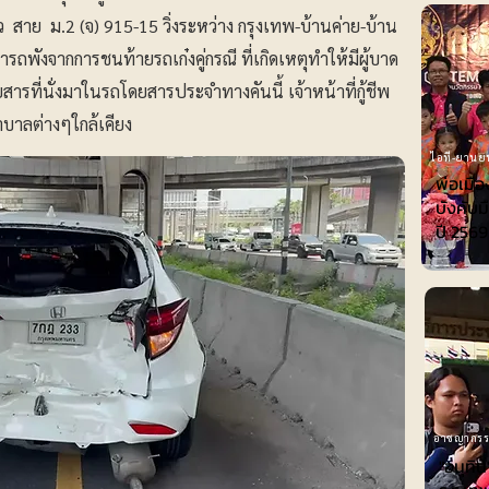
าย ม.2 (จ) 915-15 วิ่งระหว่าง กรุงเทพ-บ้านค่าย-บ้าน
พังจากการชนท้ายรถเก๋งคู่กรณี ที่เกิดเหตุทำให้มีผู้บาด
ดยสารที่นั่งมาในรถโดยสารประจำทางคันนี้ เจ้าหน้าที่กู้ชีพ
ยาบาลต่างๆใกล้เคียง
ไอที-ยานย
พ่อเมือ
บังคับม
ปี 2569
อาชญากร
"อนุทิ