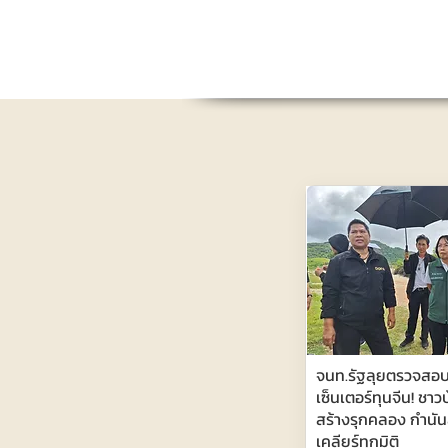
จนท.รัฐลุยตรวจสอบ
เซ็นเตอร์ทุนจีน! ชาว
สร้างรุกคลอง กำนันล
เคลียร์ทุกมิติ