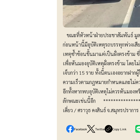
ขณะที่หัวหน้าฝ่ายประชาสัมพันธ์ มูลนิธ
ก่อนหน้านี้มีอุบัติเหตุรถบรรทุกพ่วงเ
เหตุซ้ำซ้อนขึ้นมาแต่เป็นฝั่งตรงข้าม 
เพื่อหันมองอุบัติเหตุฝั่งตรงข้าม โดยไม
เจ็บกว่า 15 ราย ทั้งนี้ตนเองอยากฝาก
ความเร็วตามกฎหมายกำหนดและไม่ควรข
อีกทั้งหากพบอุบัติเหตุไม่ควรหันมองหร
ลักษณะเช่นนี้อีก **************
เดี่ยว / ศราวุธ คงสินธ์ จ.สมุทรปราการ
Facebook
Twitter
Copy Link