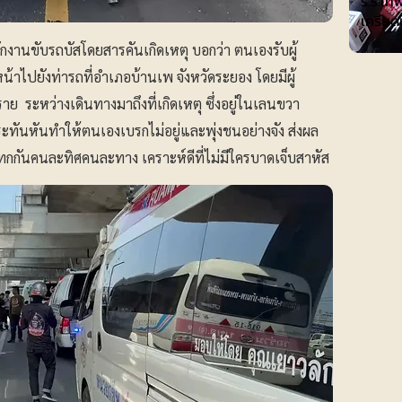
ร.ร.เทพ
เครียด
นขับรถบัสโดยสารคันเกิดเหตุ บอกว่า ตนเองรับผู้
้าไปยังท่ารถที่อำเภอบ้านเพ จังหวัดระยอง โดยมีผู้
 ระหว่างเดินทางมาถึงที่เกิดเหตุ ซึ่งอยู่ในเลนขวา
ะทันหันทำให้ตนเองเบรกไม่อยู่และพุ่งชนอย่างจัง ส่งผล
กกันคนละทิศคนละทาง เคราะห์ดีที่ไม่มีใครบาดเจ็บสาหัส