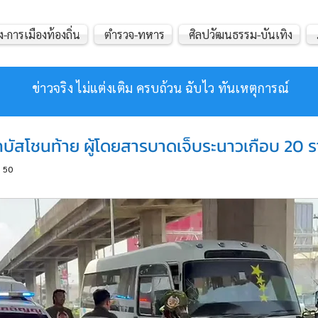
ง-การเมืองท้องถิ่น
ตำรวจ-ทหาร
ศิลปวัฒนธรรม-บันเทิง
ข่าวจริง ไม่แต่งเติม ครบถ้วน ฉับไว ทันเหตุการณ์
รถบัสโชนท้าย ผู้โดยสารบาดเจ็บระนาวเกือบ 20 
50