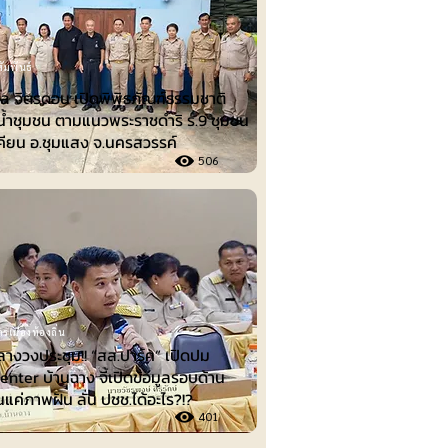
ัมพันธ์
ล จิตรดอน เปิดพิพิธภัณฑ์ธรรมชาติ
น้ำชุมชน ตามแนวพระราชดำริ ร.9 ชุมชน
คียน อ.ชุมแสง จ.นครสวรรค์
506
รเมืองท้องถิ่น
ลางวงประชุม!! “สส.ปาร์ค” เปิดปม
nter บ้านฉาง จี้เปิดข้อมูลรอบด้าน
็นแค่ภาพฝัน ลั่น ปชช.ได้อะไร?!?
401