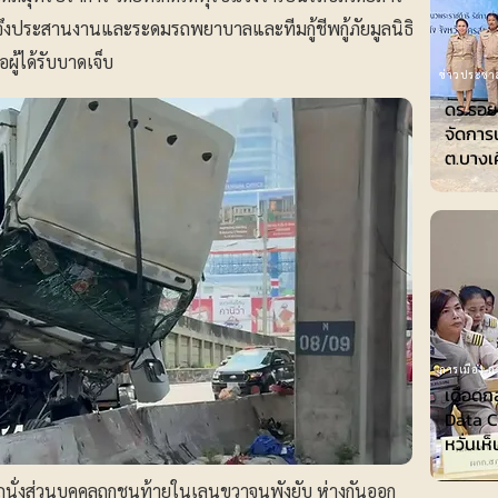
ึงประสานงานและระดมรถพยาบาลและทีมกู้ชีพกู้ภัยมูลนิธิ
อผู้ได้รับบาดเจ็บ
ข่าวประชาส
ดร.รอย
จัดการ
ต.บางเ
การเมือง-กา
เดือดก
Data Ce
หวั่นเห
นั่งส่วนบุคคลถูกชนท้ายในเลนขวาจนพังยับ ห่างกันออก