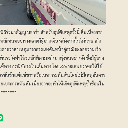
ิร่วมกตัญญู บอกว่า สำหรับอุบัติเหตุครั้งนี้ สืบเนื่องจาก
สียหลักชนขอบทางและมีผู้บาดเจ็บ หลังจากนั้นไม่นาน เกิด
ซึ่งคาดว่าสาเหตุมาจากรถเก๋งคันหน้าคู่กรณีชะลอความเร็ว
่ทันระวังทำให้รถบัสที่ตามหลังมาพุ่งชนอย่างจัง ซึ่งมีผู้บาด
ผู้ใช้ทาง กรณีขับรถในเส้นทาง โดยเฉพาะเลนขวาขอให้ใช้
ับช้าแต่แช่ขวาหรือเบรกกระทันหันโดยไม่มีเหตุอันควร
ือเบรกกระทันหันเนื่องจากจะทำให้เกิดอุบัติเหตุซ้ำซ้อนใน
********