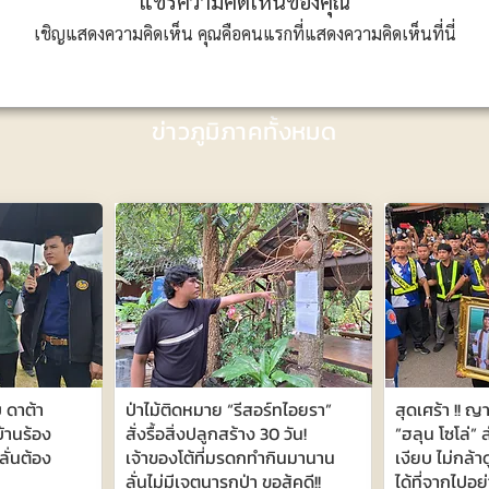
แชร์ความคิดเห็นของคุณ
เชิญแสดงความคิดเห็น คุณคือคนแรกที่แสดงความคิดเห็นที่นี่
ข่าวภูมิภาคทั้งหมด
 ดาต้า
ป่าไม้ติดหมาย “รีสอร์ทไอยรา”
สุดเศร้า !! ญ
บ้านร้อง
สั่งรื้อสิ่งปลูกสร้าง 30 วัน!
”ฮลุน โซโล่” ส
ั่นต้อง
เจ้าของโต้ที่มรดกทำกินมานาน
เงียบ ไม่กล้า
ลั่นไม่มีเจตนารุกป่า ขอสู้คดี!!
ได้ที่จากไปอย