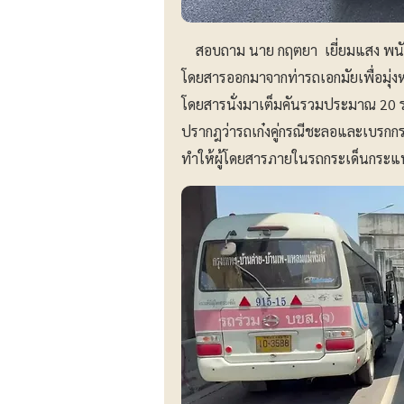
สอบถาม นาย กฤตยา เยี่ยมแสง พนักงา
โดยสารออกมาจากท่ารถเอกมัยเพื่อมุ่งหน
โดยสารนั่งมาเต็มคันรวมประมาณ 20 ราย
ปรากฎว่ารถเก๋งคู่กรณีชะลอและเบรกกร
ทำให้ผู้โดยสารภายในรถกระเด็นกระแท