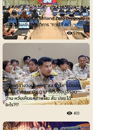
ข่าวประชาสัมพันธ์
สปว. และ กสศ. (Thailand Zero Dropout)
เปิดอบรมเชิงปฏิบัติการ "การใช้ AI +
570
การเมือง-การเมืองท้องถิ่น
เดือดกลางวงประชุม!! “สส.ปาร์ค” เปิดปม
Data Center บ้านฉาง จี้เปิดข้อมูลรอบ
ด้าน หวั่นเห็นแค่ภาพฝัน ลั่น ปชช.ได้
อะไร?!?
403