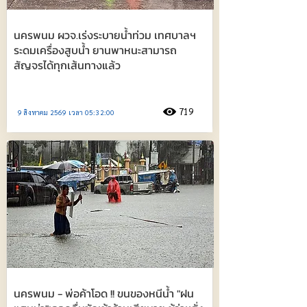
นครพนม ผวจ.เร่งระบายน้ำท่วม เทศบาลฯ
ระดมเครื่องสูบน้ำ ยานพาหนะสามารถ
สัญจรได้ทุกเส้นทางแล้ว
719
9 สิงหาคม 2569 เวลา 05:32:00
นครพนม - พ่อค้าโอด !! ขนของหนีน้ำ "ฝน