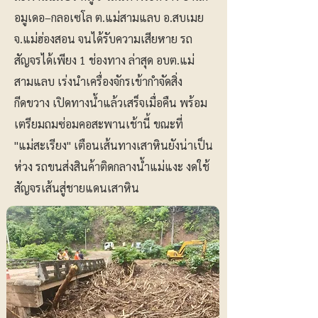
อมูเดอ–กลอเซโล ต.แม่สามแลบ อ.สบเมย
จ.แม่ฮ่องสอน จนได้รับความเสียหาย รถ
สัญจรได้เพียง 1 ช่องทาง ล่าสุด อบต.แม่
สามแลบ เร่งนำเครื่องจักรเข้ากำจัดสิ่ง
กีดขวาง เปิดทางน้ำแล้วเสร็จเมื่อคืน พร้อม
เตรียมถมซ่อมคอสะพานเช้านี้ ขณะที่
"แม่สะเรียง" เตือนเส้นทางเสาหินยังน่าเป็น
ห่วง รถขนส่งสินค้าติดกลางน้ำแม่แงะ งดใช้
สัญจรเส้นสู่ชายแดนเสาหิน