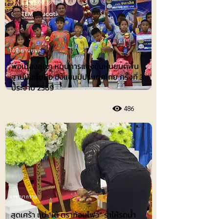
ไอที-ยานยนต์
พ่อเมืองลุ่มภู หนุนการแข่งขันหุ่นยนต์พื้น
ฐานบังคับมือ ชิงแชมป์ประเทศไทย ครั้งที่ 3
ประจำปี 2569
486
อาชญากรรม
สุดเศร้า แม่ “เต้ ดราก้อนไฟว์” ร่ำไห้รดน้ำ