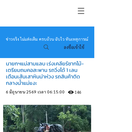
หมอข่าว
ข่าวจริง ไม่แต่งเติม ครบถ้วน ฉับไว ทันเหตุการณ์
ลงชื่อเข้าใช้
นายกฯแม่สามแลบ เร่งเคลียร์ซากไม้-
เตรียมถมคอสะพาน รถวิ่งได้ 1 เลน
เตือนเส้นเสาหินน่าห่วง รถสินค้าติด
กลางน้ำแม่แงะ
6 มิถุนายน 2569 เวลา 06:15:00
146