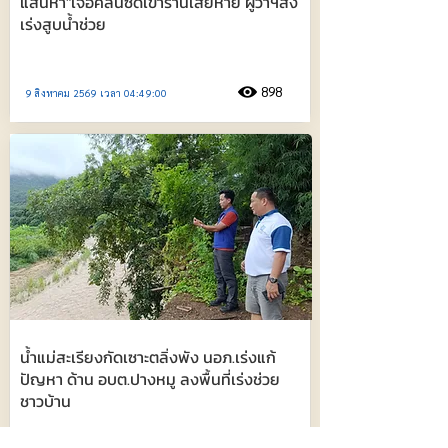
แสนห่า"เจอคลื่นซัดเข้าร้านเสียหาย ผู้ว่าฯสั่ง
เร่งสูบน้ำช่วย
898
9 สิงหาคม 2569 เวลา 04:49:00
น้ำแม่สะเรียงกัดเซาะตลิ่งพัง นอภ.เร่งแก้
ปัญหา ด้าน อบต.ปางหมู ลงพื้นที่เร่งช่วย
ชาวบ้าน