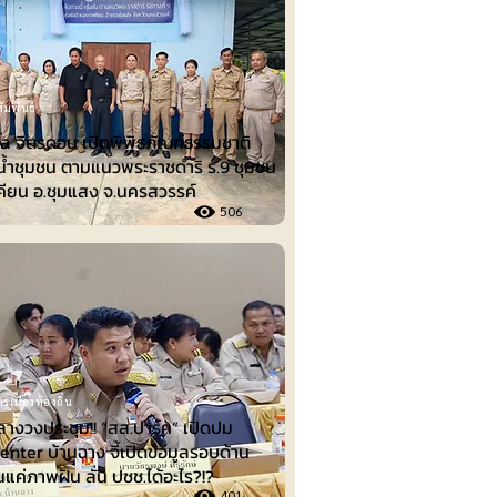
ัมพันธ์
ล จิตรดอน เปิดพิพิธภัณฑ์ธรรมชาติ
น้ำชุมชน ตามแนวพระราชดำริ ร.9 ชุมชน
คียน อ.ชุมแสง จ.นครสวรรค์
506
รเมืองท้องถิ่น
ลางวงประชุม!! “สส.ปาร์ค” เปิดปม
nter บ้านฉาง จี้เปิดข้อมูลรอบด้าน
็นแค่ภาพฝัน ลั่น ปชช.ได้อะไร?!?
401