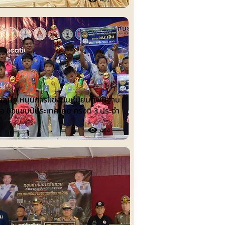
นต์
งลุ่มภู หนุนการแข่งขันหุ่นยนต์พื้นฐาน
ือ ชิงแชมป์ประเทศไทย ครั้งที่ 3 ประจำ
484
รม