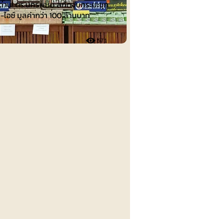
่าน! ตร.นครพนม สกัดจับกระบะซุก
-ไอซ์ มูลค่ากว่า 100 ล้านบาท
571