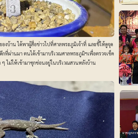
บ้าน ได้พาผู้สื่อข่าวไปที่ศาลพระภูมิเจ้าที่ และชี้ให้ดูจุด
ลางดึกที่ผ่านมา ตนได้เข้ามาบริเวณศาลพระภูมิฯเพื่อตรวจเช็ค
ไอที-ยานย
พ่อเมือ
ง ๆ ไม่ให้เข้ามาซุกซ่อนอยู่ในบริเวณสวนหลังบ้าน
บังคับม
ปี 2569
อาชญากร