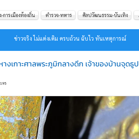
ง-การเมืองท้องถิ่น
ตำรวจ-ทหาร
ศิลปวัฒนธรรม-บันเทิง
ข่าวจริง ไม่แต่งเติม ครบถ้วน ฉับไว ทันเหตุการณ์
ก 2 หางเกาะศาลพระภูมิกลางดึก เจ้าของบ้านจุดธูป
195