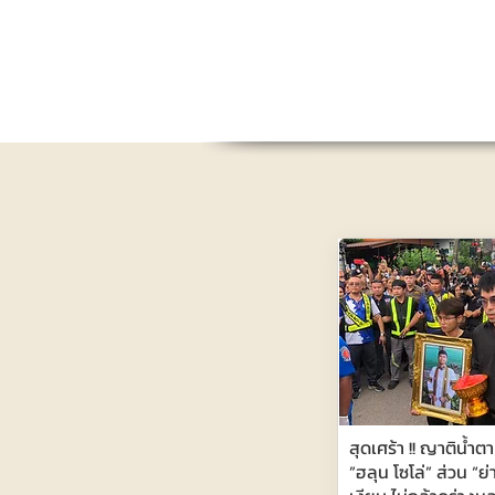
สุดเศร้า !! ญาติน้ำตา
”ฮลุน โซโล่” ส่วน “ย่