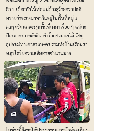
พ่อแม่ขนาดใหญ่ 2 เชือกและลูกช้างตัวเล็ก
อีก 1 เชือกทำให้พ่อแม่ช้างดุร้ายกว่าปกติ
ทราบว่าจะลงมาหากินอยู่ในพื้นที่หมู่ 3
ต.กรุงชิง และจะรุกพื้นที่ลงมาเรื่อย ๆ แต่ละ
ปีจะอาละวาดกัดกิน ทำร้ายสวนผลไม้ วัสดุ
อุปกรณ์ทางกาสรเกษตร รวมทั้งบ้านเรือนรา
ษฏรได้รับความเสียหายจำนวนมาก
ในช่วงนี้จึงขอให้ประชาชนและนักท่องเที่ยง