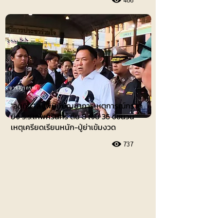
อาชญากรรม
"อนุทิน" ลงพื้นที่บัญชาการเหตุการณ์กราด
ยิง ร.ร.เทพศิรินทร์ ดับ 8 เจ็บ 36 ชี้ชนวน
เหตุเครียดเรียนหนัก-ปู่ย่าเข้มงวด
737