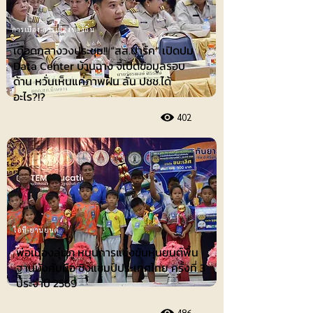
การเมือง-การเมืองท้องถิ่น
เดือดกลางวงประชุม!! “สส.ปาร์ค” เปิดปม
Data Center บ้านฉาง จี้เปิดข้อมูลรอบ
ด้าน หวั่นเห็นแค่ภาพฝัน ลั่น ปชช.ได้
อะไร?!?
402
ไอที-ยานยนต์
พ่อเมืองลุ่มภู หนุนการแข่งขันหุ่นยนต์พื้น
ฐานบังคับมือ ชิงแชมป์ประเทศไทย ครั้งที่ 3
ประจำปี 2569
486