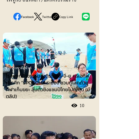
Facebook
Twitter
Copy Link
ข่าวประชาสัมพันธ์
โรงแยกก๊าซธรรมชาติระยอง-จี-ยู ครีเอทีฟ
เปิดศึก “SPOGOMI” ระยอง ชวนกู้โลกด้วย
กีฬาเก็บขยะ ลุ้นตั๋วชิงแชมป์ไทยไปญี่ปุ่น (มี
ตลิป)
10