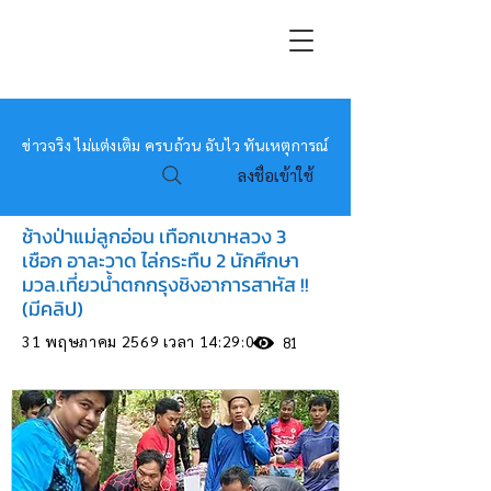
หมอข่าว
ข่าวจริง ไม่แต่งเติม ครบถ้วน ฉับไว ทันเหตุการณ์
ลงชื่อเข้าใช้
ช้างป่าแม่ลูกอ่อน เทือกเขาหลวง 3
เชือก อาละวาด ไล่กระทืบ 2 นักศึกษา
มวล.เที่ยวน้ำตกกรุงชิงอาการสาหัส !!
(มีคลิป)
31 พฤษภาคม 2569 เวลา 14:29:00
81