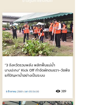
ข่าวภูมิภาคทั้งหมด
“3 จังหวัดรวมพลัง พลิกฟื้นแม่น้ำ
บางปะกง” Kick Off กำจัดผักตบชวา–วัชพืช
แก้ปัญหาน้ำอย่างเป็นระบบ
389
8 สิงหาคม 2569 เวลา 05:54:00