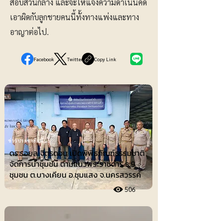
สอบสวนกลาง และจะให้แจ้งความดำเนินคดี
เอาผิดกับลูกชายคนนี้ทั้งทางแพ่งและทาง
อาญาต่อไป.
Facebook
Twitter
Copy Link
ข่าวประชาสัมพันธ์
ดร.รอยล จิตรดอน เปิดพิพิธภัณฑ์ธรรมชาติ
จัดการน้ำชุมชน ตามแนวพระราชดำริ ร.9
ชุมชน ต.บางเคียน อ.ชุมแสง จ.นครสวรรค์
506