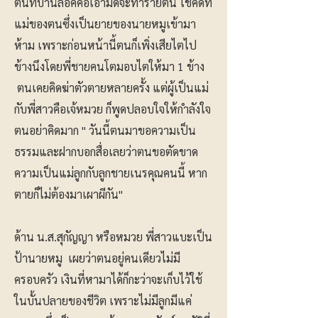
ตนที่บ้านล็อคคอเอามีดจะทำร้ายตน โชคดีที่
แม่ของตนซึ่งเป็นยายของนายหมูเข้ามา
ห้าม เพราะก่อนหน้านี้ตนก็เพิ่งเสียไตไป
ข้างนึงโดยพี่ชายคนโตมอบไตให้มา 1 ข้าง
ตนเคยคิดฆ่าตัวตายหลายครั้ง แต่ผู้เป็นแม่
กับพี่สาวคือเจ้หมวย ก็พูดปลอบใจให้กำลังใจ
ตนอย่าคิดมาก " วันนี้ตนมาขอความเป็น
ธรรมและฝากบอกสื่อเลยว่าตนขอตัดขาด
ความเป็นแม่ลูกกับลูกชายเนรคุณคนนี้ หาก
ตายก็ไม่ต้องมาเผาผีกัน"
ด้าน น.ส.สุกัญญา หรือหมวย พี่สาวแบะเป็น
ป้านายหมู เผยว่าตนอยู่คนเดียวไม่มี
ครอบครัว เงินที่หามาได้ก็กะว่าจะเก็บไว้ใช้
ในบั้นปลายของชีวิต เพราะไม่มีลูกมีแค่