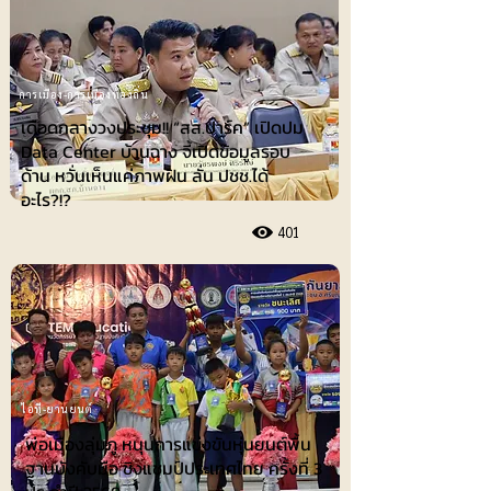
การเมือง-การเมืองท้องถิ่น
เดือดกลางวงประชุม!! “สส.ปาร์ค” เปิดปม
Data Center บ้านฉาง จี้เปิดข้อมูลรอบ
ด้าน หวั่นเห็นแค่ภาพฝัน ลั่น ปชช.ได้
อะไร?!?
401
ไอที-ยานยนต์
พ่อเมืองลุ่มภู หนุนการแข่งขันหุ่นยนต์พื้น
ฐานบังคับมือ ชิงแชมป์ประเทศไทย ครั้งที่ 3