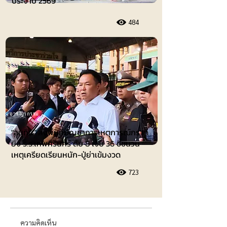
ประจำปี 2569
484
อาชญากรรม
"อนุทิน" ลงพื้นที่บัญชาการเหตุการณ์กราด
ยิง ร.ร.เทพศิรินทร์ ดับ 8 เจ็บ 36 ชี้ชนวน
เหตุเครียดเรียนหนัก-ปู่ย่าเข้มงวด
723
ความคิดเห็น