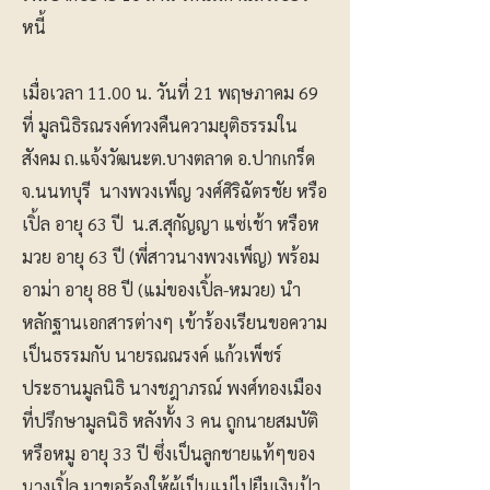
หนี้
เมื่อเวลา 11.00 น. วันที่ 21 พฤษภาคม 69
ที่ มูลนิธิรณรงค์ทวงคืนความยุติธรรมใน
สังคม ถ.แจ้งวัฒนะต.บางตลาด อ.ปากเกร็ด
จ.นนทบุรี นางพวงเพ็ญ วงศ์ศิริฉัตรชัย หรือ
เปิ้ล อายุ 63 ปี น.ส.สุกัญญา แซ่เช้า หรือห
มวย อายุ 63 ปี (พี่สาวนางพวงเพ็ญ) พร้อม
อาม่า อายุ 88 ปี (แม่ของเปิ้ล-หมวย) นำ
หลักฐานเอกสารต่างๆ เข้าร้องเรียนขอความ
เป็นธรรมกับ นายรณณรงค์ แก้วเพ็ชร์
ประธานมูลนิธิ นางชฎาภรณ์ พงศ์ทองเมือง
ที่ปรึกษามูลนิธิ หลังทั้ง 3 คน ถูกนายสมบัติ
หรือหมู อายุ 33 ปี ซึ่งเป็นลูกชายแท้ๆของ
นางเปิ้ล มาขอร้องให้ผู้เป็นแม่ไปยืมเงินป้า