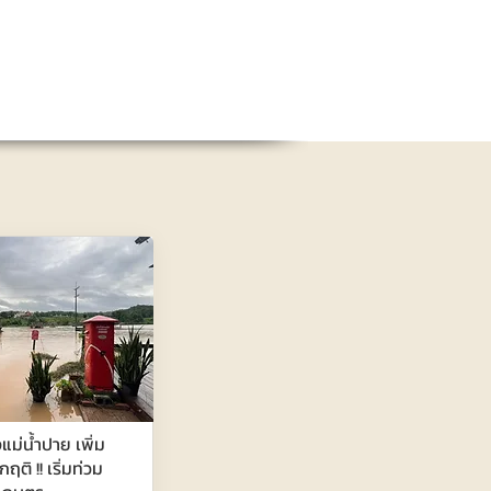
แม่น้ำปาย เพิ่ม
กฤติ !! เริ่มท่วม