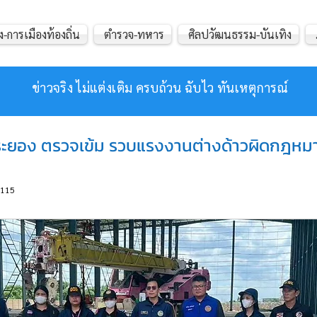
ง-การเมืองท้องถิ่น
ตำรวจ-ทหาร
ศิลปวัฒนธรรม-บันเทิง
ข่าวจริง ไม่แต่งเติม ครบถ้วน ฉับไว ทันเหตุการณ์
นระยอง ตรวจเข้ม รวบแรงงานต่างด้าวผิดกฎหมา
115