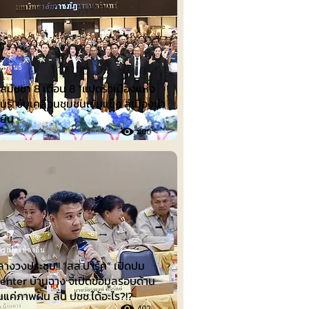
ัมพันธ์
ีสมัชชา 8 เดือน 8 “แปดริ้วเมืองแห่ง
นรู้”ขับเคลื่อนชุมชนเข้มแข็ง สู่เมืองน่า
่งยืน
400
รเมืองท้องถิ่น
ลางวงประชุม!! “สส.ปาร์ค” เปิดปม
nter บ้านฉาง จี้เปิดข้อมูลรอบด้าน
็นแค่ภาพฝัน ลั่น ปชช.ได้อะไร?!?
402