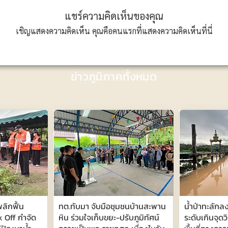
แชร์ความคิดเห็นของคุณ
เชิญแสดงความคิดเห็น คุณคือคนแรกที่แสดงความคิดเห็นที่นี่
ข่าวภูมิภาคทั้งหมด
ลิกฟื้น
ทต.ทับมา จับมือชุมชนบ้านสะพาน
น้ำป่าทะลักลง
k Off กำจัด
หิน ร่วมใจเก็บขยะ-ปรับภูมิทัศน์
ระดับเกินจุดวิ