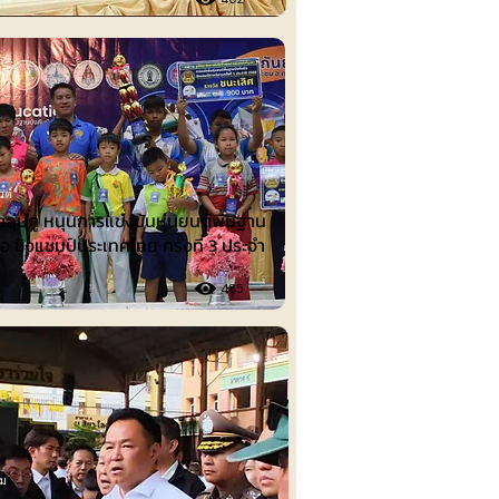
นต์
งลุ่มภู หนุนการแข่งขันหุ่นยนต์พื้นฐาน
ือ ชิงแชมป์ประเทศไทย ครั้งที่ 3 ประจำ
485
รม