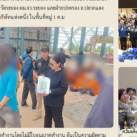
หวัดระยอง ตม.จว.ระยอง และฝ่ายปกครอง อ.ปลวกแดง
ษัทแห่งหนึ่ง ในพื้นที่หมู่ 1 ต.ม
ข่าวประชาส
เปิดเวท
การเรีย
อยู่ที่ยั
การเมือง-กา
เดือดก
Data Ce
หวั่นเห
ำงานโดยไม่มีใบอนุญาตทำงาน อันเป็นความผิดตาม