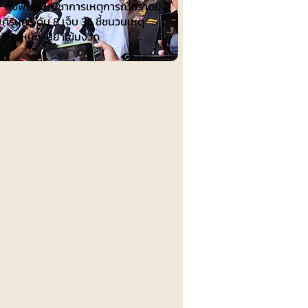
น" ลงพื้นที่บัญชาการเหตุการณ์กราดยิง
ศิรินทร์ ดับ 8 เจ็บ 36 ชี้ชนวนเหตุ
เรียนหนัก-ปู่ย่าเข้มงวด
730