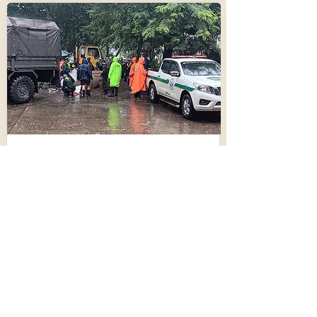
นครพนม ผวจ.เร่งระบายน้ำท่วม เทศบาลฯ
ระดมเครื่องสูบน้ำ ยานพาหนะสามารถ
สัญจรได้ทุกเส้นทางแล้ว
730
9 สิงหาคม 2569 เวลา 05:32:00