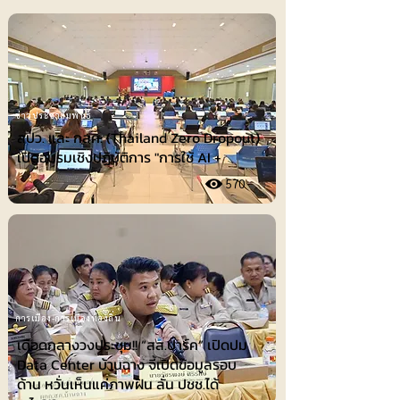
ข่าวประชาสัมพันธ์
สปว. และ กสศ. (Thailand Zero Dropout)
เปิดอบรมเชิงปฏิบัติการ "การใช้ AI +
570
การเมือง-การเมืองท้องถิ่น
เดือดกลางวงประชุม!! “สส.ปาร์ค” เปิดปม
Data Center บ้านฉาง จี้เปิดข้อมูลรอบ
ด้าน หวั่นเห็นแค่ภาพฝัน ลั่น ปชช.ได้