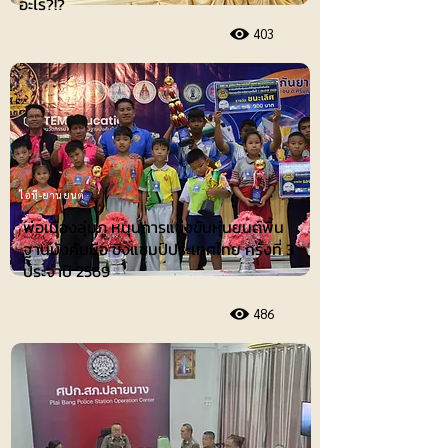
อะไร?!?
403
ไอที-ยานยนต์
พ่อเมืองลุ่มภู หนุนการแข่งขันหุ่นยนต์พื้น
ฐานบังคับมือ ชิงแชมป์ประเทศไทย ครั้งที่ 3
ประจำปี 2569
486