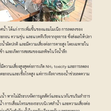
น้ำ ได้แก่ การเพิ่มขึ้นของแอมโมเนีย การลดลงของ
ะกอน ความขุ่น และแบคทีเรียจากอุจจาระ ซึ่งส่งผลให้ปลา
ยน้ำผิดปกติ และมีความเสี่ยงต่อการตายสูง โดยเฉพาะใน
ลช้า และเกิดการสะสมของมลพิษในวังน้ำลึก
ี่มีความเสี่ยงสูงสุดต่อการเกิด NH₃ toxicity และการลดลง
งตะกอนและเชื้อโรคสูง แต่การเจือจางของน้ำช่วยลดความ
ต้นน้ำ หากไม่มีระบบจัดการมูลสัตว์และแนวกันชนริมลำธาร
พน้ำ การเสื่อมโทรมของระบบนิเวศลำน้ำ และความเสี่ยงต่อ
่างมีนัยสำคัญ ทั้งในระดับเฉียบพลันและระยะยาว