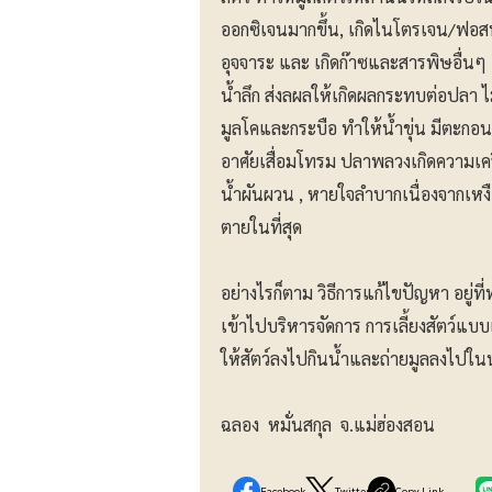
ออกซิเจนมากขึ้น, เกิดไนโตรเจน/ฟอสฟอ
อุจจาระ และ เกิดก๊าซและสารพิษอื่นๆ 
น้ำลึก ส่งลผลให้เกิดผลกระทบต่อปลา 
มูลโคและกระบือ ทำให้น้ำขุ่น มีตะกอ
อาศัยเสื่อมโทรม ปลาพลวงเกิดความเคร
น้ำผันผวน , หายใจลำบากเนื่องจากเหงือ
ตายในที่สุด
อย่างไรก็ตาม วิธีการแก้ไขปัญหา อยู่ที
เข้าไปบริหารจัดการ การเลี้ยงสัตว์แบบ
ให้สัตว์ลงไปกินน้ำและถ่ายมูลลงไปในน
ฉลอง หมั่นสกุล จ.แม่ฮ่องสอน
Facebook
Twitter
Copy Link