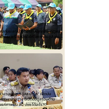
ัมพันธ์
ำกลางยะลา นำจิตอาสาลอกท่อรับฤดูฝน
ชื่นชม พร้อมเปิดใจให้โอกาศคืนสู่สังคม
311
รเมืองท้องถิ่น
ลางวงประชุม!! “สส.ปาร์ค” เปิดปม
nter บ้านฉาง จี้เปิดข้อมูลรอบด้าน
็นแค่ภาพฝัน ลั่น ปชช.ได้อะไร?!?
400