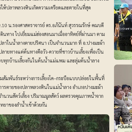
่งผลให้ปลาพลวงหินเกิดความเครียดและตายในที่สุด
9.10 น.รองศาสตราจารย์ ดร.อภันันท์ สุวรรณรักษ์ คณบดี
ข่าวประชาส
เดินทาง ไปเยี่ยมแม่ฮ่องสอนมาเมื่ออาทิตย์ที่ผ่านมา ตาม
เรือนจ
กับปลาในน้ำลางตายปริศนา เป็นจำนวนมาก ที่ อ.ปางมะผ้า
ชาวบ้าน
อปลายทางแต่ต้นทางคือวัว-ควายที่ชาวบ้านเลี้ยงเพื่อเป็น
อบทุกบ้านเลี้ยงกันในต้นน้ำแม่แพม และลุ่มต้นน้ำลาง
มสัมพันธ์ระหว่างการเลี้ยงโค–กระบือแบบปล่อยในพื้นที่
ะการตายของปลาพลวงหินในแม่น้ำลาง อำเภอปางมะผ้า
ลจำนวนสัตว์เลี้ยง ปริมาณมูลสัตว์ ผลตรวจคุณภาพน้ำจาก
ทยาของลำน้ำเข้าด้วยกัน
การเมือง-กา
เดือดก
Data Ce
หวั่นเห