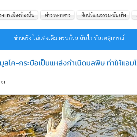
ง-การเมืองท้องถิ่น
ตำรวจ-ทหาร
ศิลปวัฒนธรรม-บันเทิง
ข่าวจริง ไม่แต่งเติม ครบถ้วน ฉับไว ทันเหตุการณ์
ูลโค-กระบือเป็นแหล่งกำเนิดมลพิษ ทำให้แอมโมเ
81