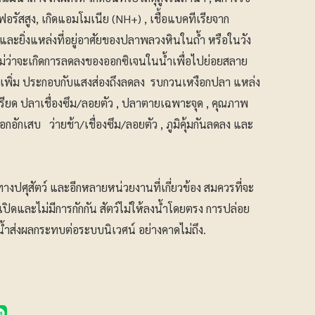
รัสสูง, เกิดแอมโมเนีย (NH+) , เชื้อแบคทีเรียจาก
และยิ่งแหล่งที่อยู่อาศัยของปลาพลวงหินในถ้ำ หรือในวัง
ไม่ว่าจะเกิดการลดลงของออกซิเจนในน้ำเพื่อไปย่อยสลาย
นเพิ่ม ประกอบกับแสงส่องถึงลดลง รบกวนเหงือกปลา แหล่ง
ียด ปลาเชื่องซึม/ลอยตัว , ปลาตายเฉพาะจุด , คุณภาพ
กอักเสบ ว่ายช้า/เชื่องซึม/ลอยตัว , ภูมิคุ้มกันลดลง และ
่ทางปศุสัตว์ และอีกหลายหน่วยงานที่เกี่ยวข้อง สมควรที่จะ
เปิดและไม่มีการกักกัน สัตว์ไม่ให้ลงน้ำโดยตรง การปล่อย
้ำส่งผลกระทบต่อระบบนิเวศน์ อย่างคาดไม่ถึง.