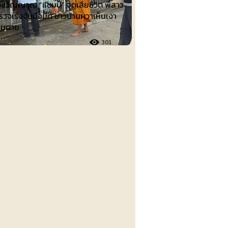
งวิญญาณ “แชมป์” จุดเสียชีวิต พี่สาว
วจเร่งจับมือมีด ชาวบ้านผวาเห็นเงา
คนตาย
301