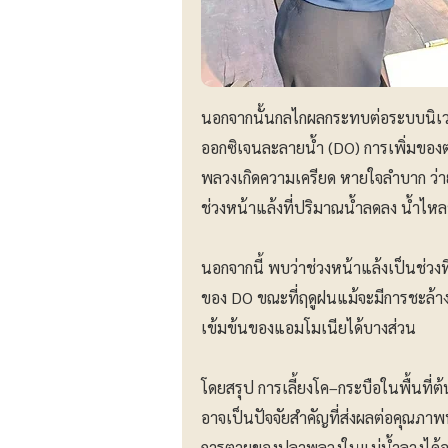
นอกจากนั้นกลไกผลกระทบต่อระบบนิเวศ
ออกซิเจนละลายน้ำ (DO) การเพิ่มของต
พลวงเกิดความเครียด หายใจลำบาก ว่า
ช่วงหน้าแล้งที่ปริมาณน้ำลดลง น้ำไห
นอกจากนี้ พบว่าช่วงหน้าแล้งเป็นช่วงท
ของ DO ขณะที่ฤดูฝนแม้จะมีการชะล้า
เข้มข้นของแอมโมเนียได้บางส่วน
โดยสรุป การเลี้ยงโค–กระบือในพื้นที่
อาจเป็นปัจจัยสำคัญที่ส่งผลต่อคุณภา
การตายของปลาพลวงในแม่น้ำลางได้อย