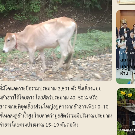
ไอที-ยานย
สมาคมเ
นักศึกษ
ผ่าน T
ที่มีโคและกระบือรวมประมาณ 2,801 ตัว ซึ่งเลี้ยงแบบ
งลำธารได้โดยตรง โดยสัตว์ประมาณ 40–50% หรือ
ำธาร ขณะที่จุดเลี้ยงส่วนใหญ่อยู่ห่างจากลำธารเพียง 0–10
สไหลลงสู่ลำน้ำสูง โดยคาดว่ามูลสัตว์รวมมีปริมาณประมาณ
ิเวณลำธารโดยตรงประมาณ 15–19 ตันต่อวัน
อาชญากร