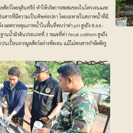
เชิญดว
ูลสัตว์โดยจุลินทรีย์ ทำให้เกิดการสะสมของไนโตรเจนและ
วอนตำร
คล้าย
เป็นสารที่มีความเป็นพิษต่อปลา โดยเฉพาะในสภาพน้ำที่มี
้ง ผลตรวจคุณภาพน้ำในพื้นที่พบว่าค่า pH สูงถึง 8.64–
านน้ำผิวดินประเภทที่ 3 ขณะที่ค่า fecal coliform สูงถึง
นเปื้อนจากมูลสัตว์อย่างชัดเจน แม้ไม่พบสารกำจัดศัตรู