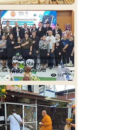
นต์
พื่อนชุมชนจับมือเทคนิคระยอง ปั้น
าเก่งดิจิทัล เปิดโลกการค้าออนไลน์
ikTok รับตลาดงานยุคใหม่
324
รม