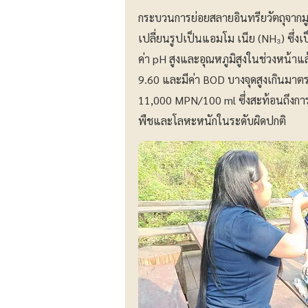
กระบวนการย่อยสลายอินทรียวัตถุจากม
เปลี่ยนรูปเป็นแอมโม เนีย (NH₃) ซึ่ง
ค่า pH สูงและอุณหภูมิสูงในช่วงหน้าแล
9.60 และมีค่า BOD บางจุดสูงเกินมาตรฐ
11,000 MPN/100 ml ซึ่งสะท้อนถึงการป
พืชและโลหะหนักในระดับผิดปกติ