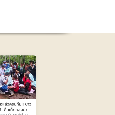
จอแล้วครบทีม !! ชาว
เข้าเก็บเห็ดหลงป่า