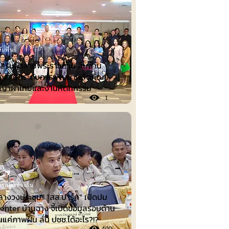
ัมพันธ์
เสริมผ้าลายพระราชทาน สืบสาน
ญญา ยกระดับการพัฒนาผลิตภัณฑ์
ญญาผ้าไทยและงานหัตถกรรม
1
รเมืองท้องถิ่น
ลางวงประชุม!! “สส.ปาร์ค” เปิดปม
nter บ้านฉาง จี้เปิดข้อมูลรอบด้าน
็นแค่ภาพฝัน ลั่น ปชช.ได้อะไร?!?
400