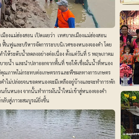
เมืองแม่ฮ่องสอน เปิดเผยว่า เทศบาลเมืองแม่ฮ่องสอน
้อง ฟื้นฟูและบริหารจัดการระบบนิเวศของหนองจองคำ โดย
้ระดับน้ำลดลงอย่างต่อเนื่อง ตั้งแต่วันที่ 5 พฤษภาคม
ไอที-ยานย
พ่อเมือ
ายน้ำ และนำปลาออกจากพื้นที่ ขอให้เชื่อมั่นน้ำที่หนอง
บังคับม
ด มีคุณภาพไม่กระทบต่อเกษตรกรและพืชผลทางการเกษตร
ปี 2569
งคำไม่ปล่อยจนขอดหนองจะมีเหลืออยู่บ้างและจะทำการพัก
ก้นหนอง จากนั้นทำการผันน้ำใหม่เข้าสู่หนองจองคำ
กลับสู่ภาวะสมบูรณ์ยิ่งขึ้น
อาชญากร