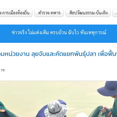
ง-การเมืองท้องถิ่น
ตำรวจ-ทหาร
ศิลปวัฒนธรรม-บันเทิง
ข่าวจริง ไม่แต่งเติม ครบถ้วน ฉับไว ทันเหตุการณ์
มหน่วยงาน ลุยจับและคัดแยกพันธุ์ปลา เพื่อฟื้
75