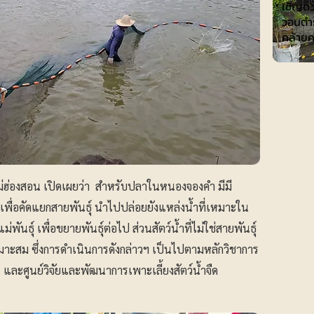
เชิญดว
วอนตำร
คล้าย
่ฮ่องสอน เปิดเผยว่า สำหรับปลาในหนองจองคำ มีมี
เพื่อคัดแยกสายพันธุ์ นำไปปล่อยยังแหล่งน้ำที่เหมาะใน
แม่พันธุ์ เพื่อขยายพันธุ์ต่อไป ส่วนสัตว์น้ำที่ไม่ใช่สายพันธุ์
หมาะสม ซึ่งการดำเนินการดังกล่าวฯ เป็นไปตามหลักวิชาการ
และศูนย์วิจัยและพัฒนาการเพาะเลี้ยงสัตว์น้ำจืด