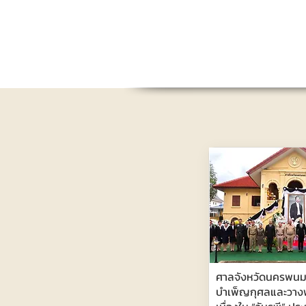
ศาลจังหวัดนครพนม
บำเพ็ญกุศลและวา