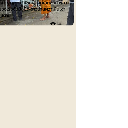
งวิญญาณ “แชมป์” จุดเสียชีวิต พี่สาว
วจเร่งจับมือมีด ชาวบ้านผวาเห็นเงา
คนตาย
301