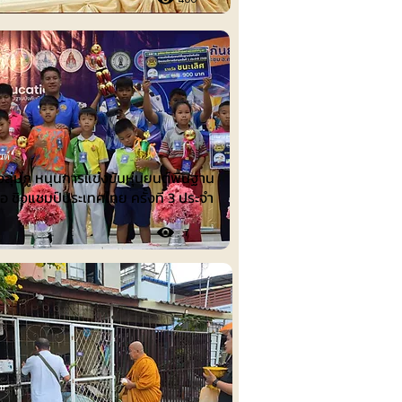
นต์
งลุ่มภู หนุนการแข่งขันหุ่นยนต์พื้นฐาน
ือ ชิงแชมป์ประเทศไทย ครั้งที่ 3 ประจำ
7
รม