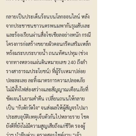
กลายเป็นประเด็นร้อนบนโลกออนไลน์ หลัง
จากประชาชนชาวนครพนมพากันรุมสับเละ
และร้องเรียนผ่านสื่อโซเชียลอย่างหนัก กรณี
โครงการก่อสร้างขยายผิวคอนกรีตเสริมเหล็ก
พร้อมระบบระบายน้ำ ถนนทัศนปทุม (ช่วง
จากทางหลวงแผ่นดินหมายเลข 240 ถึงลำ
รางสาธารณประโยชน์) ที่ผู้รับเหมาปล่อย
ปละละเลย ละทิ้งมาตรการความปลอดภัย
ไม่มีทั้งไฟส่องสว่างและสัญญาณเตือนภัยที่
ชัดเจนในยามค่ำคืน เปลี่ยนถนนให้กลาย
เป็น "กับดักวัดใจ" จนส่งผลให้ผู้สัญจรไปมา
ประสบอุบัติเหตุเจ็บตัวกันไปหลายราย โชค
ยังดีที่ยังไม่มีความสูญเสียถึงแก่ชีวิต รองผู้
ว่าฯ นำทีมด่วน ตรวจสอบไซต์งาน "เจ้า