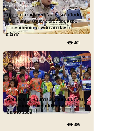
การเมือง-การเมืองท้องถิ่น
เดือดกลางวงประชุม!! “สส.ปาร์ค” เปิดปม
Data Center บ้านฉาง จี้เปิดข้อมูลรอบ
ด้าน หวั่นเห็นแค่ภาพฝัน ลั่น ปชช.ได้
อะไร?!?
401
ไอที-ยานยนต์
พ่อเมืองลุ่มภู หนุนการแข่งขันหุ่นยนต์พื้น
ฐานบังคับมือ ชิงแชมป์ประเทศไทย ครั้งที่ 3
ประจำปี 2569
485