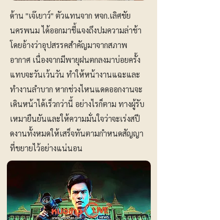
ด้าน "เจ๊เยาว์" ตัวแทนจาก หจก.เลิศชัย
นครพนม ได้ออกมาชี้แจงถึงปมความล่าช้า
โดยอ้างว่าอุปสรรคสำคัญมาจากสภาพ
อากาศ เนื่องจากมีพายุฝนตกลงมาบ่อยครั้ง
แทบจะวันเว้นวัน ทำให้หน้างานแฉะและ
ทำงานลำบาก หากช่วงไหนแดดออกงานจะ
เดินหน้าได้เร็วกว่านี้ อย่างไรก็ตาม ทางผู้รับ
เหมายืนยันและให้ความมั่นใจว่าจะเร่งสปี
ดงานทั้งหมดให้เสร็จทันตามกำหนดสัญญา
ที่ขยายไว้อย่างแน่นอน