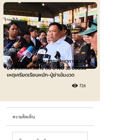
อาชญากรรม
"อนุทิน" ลงพื้นที่บัญชาการเหตุการณ์กราด
ยิง ร.ร.เทพศิรินทร์ ดับ 8 เจ็บ 36 ชี้ชนวน
เหตุเครียดเรียนหนัก-ปู่ย่าเข้มงวด
726
ความคิดเห็น