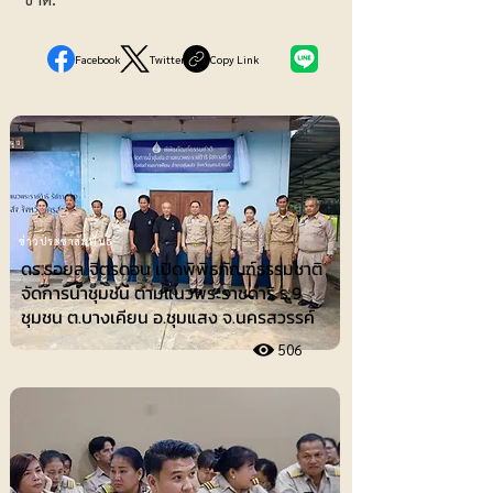
Facebook
Twitter
Copy Link
ข่าวประชาสัมพันธ์
ดร.รอยล จิตรดอน เปิดพิพิธภัณฑ์ธรรมชาติ
จัดการน้ำชุมชน ตามแนวพระราชดำริ ร.9
ชุมชน ต.บางเคียน อ.ชุมแสง จ.นครสวรรค์
506