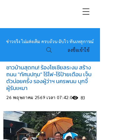
หมอข่าว
ข่าวจริง ไม่แต่งเติม ครบถ้วน ฉับไว ทันเหตุการณ์
ลงชื่อเข้าใช้
ชาวบ้านสุดทน! ร้องโซเชียลระงม สร้าง
ถนน "ทัศนปทุม" ไร้ไฟ-ไร้ป้ายเตือน เจ็บ
ตัวบ่อยครั้ง รองผู้ว่าฯ นครพนม บุกจี้
ผู้รับเหมา
26 พฤษภาคม 2569 เวลา 07:42:00
83