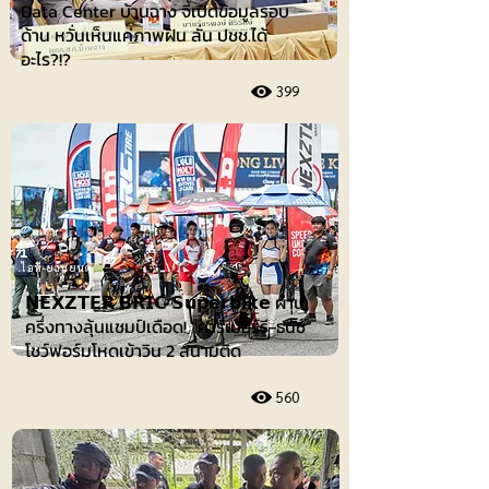
Data Center บ้านฉาง จี้เปิดข้อมูลรอบ
ด้าน หวั่นเห็นแค่ภาพฝัน ลั่น ปชช.ได้
อะไร?!?
399
ไอที-ยานยนต์
𝗡𝗘𝗫𝗭𝗧𝗘𝗥 𝗕𝗥𝗜𝗖 𝗦𝘂𝗽𝗲𝗿𝗯𝗶𝗸𝗲 ผ่าน
ครึ่งทางลุ้นแชมป์เดือด! “คาร์เบอร์รี-ธนัช”
โชว์ฟอร์มโหดเข้าวิน 2 สนามติด
560