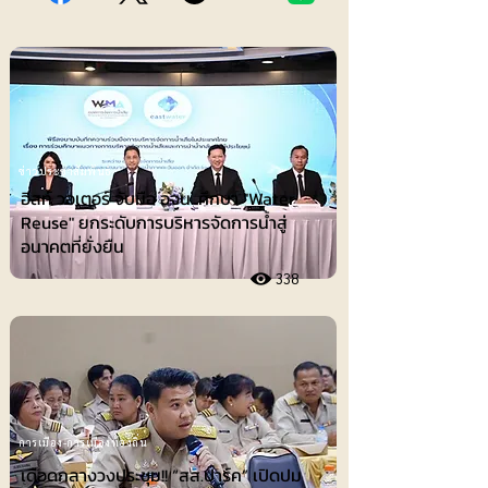
ข่าวประชาสัมพันธ์
อีสท์ วอเตอร์ จับมือ อจน. ศึกษา "Water
Reuse" ยกระดับการบริหารจัดการน้ำสู่
อนาคตที่ยั่งยืน
338
การเมือง-การเมืองท้องถิ่น
เดือดกลางวงประชุม!! “สส.ปาร์ค” เปิดปม