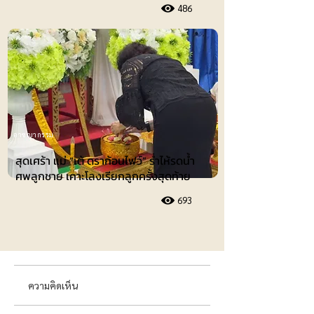
486
อาชญากรรม
สุดเศร้า แม่ “เต้ ดราก้อนไฟว์” ร่ำไห้รดน้ำ
ศพลูกชาย เคาะโลงเรียกลูกครั้งสุดท้าย
693
ความคิดเห็น