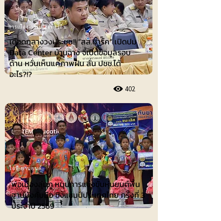
การเมือง-การเมืองท้องถิ่น
เดือดกลางวงประชุม!! “สส.ปาร์ค” เปิดปม
Data Center บ้านฉาง จี้เปิดข้อมูลรอบ
ด้าน หวั่นเห็นแค่ภาพฝัน ลั่น ปชช.ได้
อะไร?!?
402
ไอที-ยานยนต์
พ่อเมืองลุ่มภู หนุนการแข่งขันหุ่นยนต์พื้น
ฐานบังคับมือ ชิงแชมป์ประเทศไทย ครั้งที่ 3
ประจำปี 2569