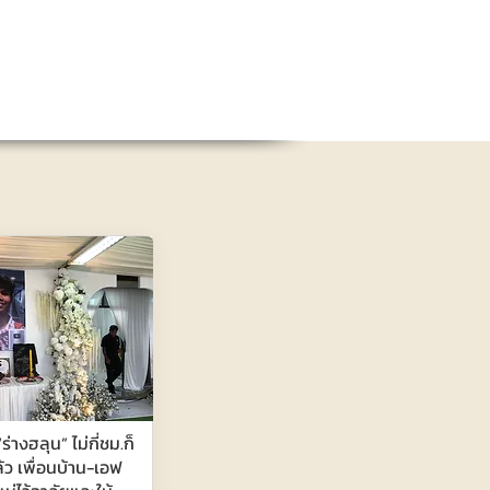
่างฮลุน” ไม่กี่ชม.ก็
้ว เพื่อนบ้าน-เอฟ