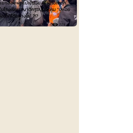
ยกสอบพ่อแม่เด็กวัย 14 ผู้ก่อเหตุก
ในโรงเรียน ญาติครูขนุนจี้ถาม “ปล่อย
ือเด็กได้อย่างไร” ?!?
779