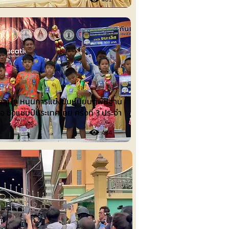
นต์
งลุ่มภู หนุนการแข่งขันหุ่นยนต์พื้นฐาน
ือ ชิงแชมป์ประเทศไทย ครั้งที่ 3 ประจำ
484
รม