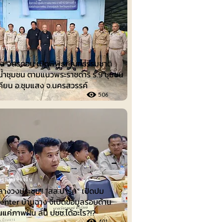
ัมพันธ์
ล จิตรดอน เปิดพิพิธภัณฑ์ธรรมชาติ
น้ำชุมชน ตามแนวพระราชดำริ ร.9 ชุมชน
คียน อ.ชุมแสง จ.นครสวรรค์
506
รเมืองท้องถิ่น
ลางวงประชุม!! “สส.ปาร์ค” เปิดปม
nter บ้านฉาง จี้เปิดข้อมูลรอบด้าน
็นแค่ภาพฝัน ลั่น ปชช.ได้อะไร?!?
401