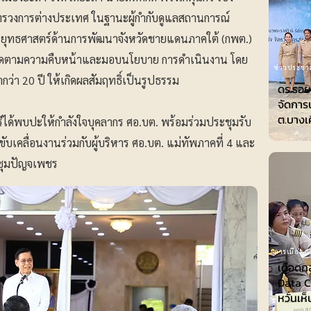
ทรวงการต่างประเทศ ในฐานะผู้กำกับดูแลสถานการณ์
ทธศาสตร์ด้านการพัฒนาจังหวัดชายแดนภาคใต้ (กพต.)
่อติดตามความคืบหน้าและมอบนโยบาย การดำเนินงาน โดย
ข่าวประชาส
มากว่า 20 ปี ให้เกิดผลสัมฤทธิ์เป็นรูปธรรม
ดร.รอย
จัดการ
ต.บางเ
ตรีได้พบปะให้กำลังใจบุคลากร ศอ.บต. พร้อมร่วมประชุมรับ
เคลื่อนงานร่วมกับผู้บริหาร ศอ.บต. แม่ทัพภาคที่ 4 และ
ระชุมปัญจเพชร
การเมือง-กา
เดือดก
Data Ce
หวั่นเห