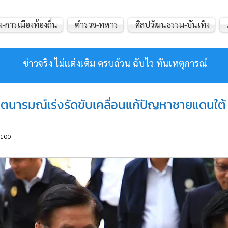
ง-การเมืองท้องถิ่น
ตำรวจ-ทหาร
ศิลปวัฒนธรรม-บันเทิง
ข่าวจริง ไม่แต่งเติม ครบถ้วน ฉับไว ทันเหตุการณ์
ย้ำเจตนารมณ์เร่งรัดขับเคลื่อนแก้ปัญหาชายแดนใต
100