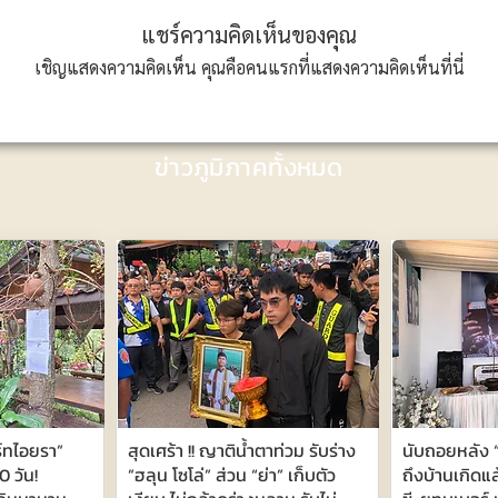
แชร์ความคิดเห็นของคุณ
เชิญแสดงความคิดเห็น คุณคือคนแรกที่แสดงความคิดเห็นที่นี่
ข่าวภูมิภาคทั้งหมด
ร์ทไอยรา”
สุดเศร้า !! ญาติน้ำตาท่วม รับร่าง
นับถอยหลัง “ร
0 วัน!
”ฮลุน โซโล่” ส่วน “ย่า” เก็บตัว
ถึงบ้านเกิดแล