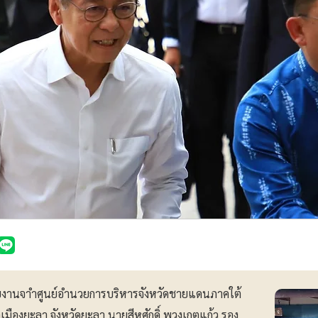
รายงานจาำศูนย์อำนวยการบริหารจังหวัดชายแดนภาคใต้
องยะลา จังหวัดยะลา นายสีหศักดิ์ พวงเกตุแก้ว รอง