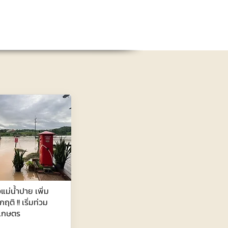
แม่น้ำปาย เพิ่ม
กฤติ !! เริ่มท่วม
รเกษตร