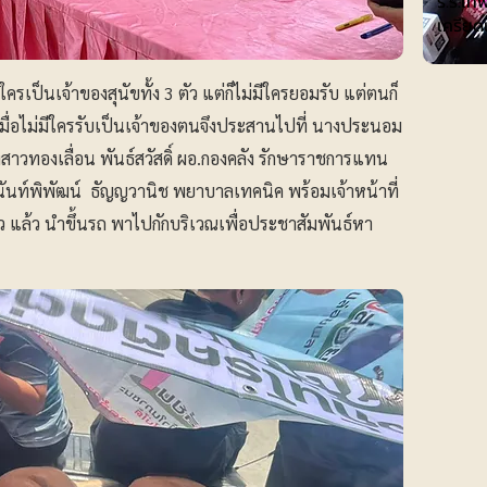
ร.ร.เทพ
เครียด
ป็นเจ้าของสุนัขทั้ง 3 ตัว แต่ก็ไม่มีใครยอมรับ แต่ตนก็
มื่อไม่มีใครรับเป็นเจ้าของตนจึงประสานไปที่ นางประนอม
าวทองเลื่อน พันธ์สวัสดิ์ ผอ.กองคลัง รักษาราชการแทน
นันท์พิพัฒน์ ธัญญวานิช พยาบาลเทคนิค พร้อมเจ้าหน้าที่
ัว แล้ว นำขึ้นรถ พาไปกักบริเวณเพื่อประชาสัมพันธ์หา