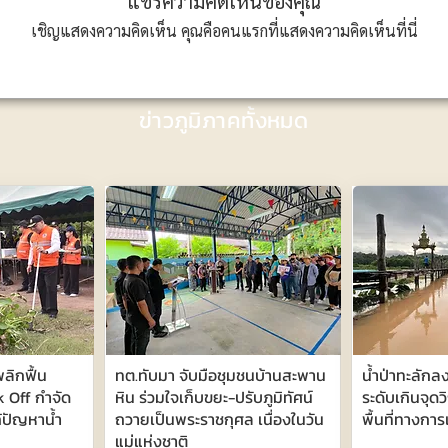
แชร์ความคิดเห็นของคุณ
เชิญแสดงความคิดเห็น คุณคือคนแรกที่แสดงความคิดเห็นที่นี่
ข่าวภูมิภาคทั้งหมด
ลิกฟื้น
ทต.ทับมา จับมือชุมชนบ้านสะพาน
น้ำป่าทะลักลง
k Off กำจัด
หิน ร่วมใจเก็บขยะ-ปรับภูมิทัศน์
ระดับเกินจุดวิ
้ปัญหาน้ำ
ถวายเป็นพระราชกุศล เนื่องในวัน
พื้นที่ทางกา
แม่แห่งชาติ