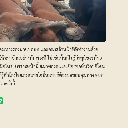
ณทางรองนายก อบต.และคณะเจ้าหน้าที่ที่ทำงานด้วย
าวบ้านอย่างทันท่วงที ไม่เช่นนั้นก็ไม่รู้ว่าสุนัขจรทั้ง 3
ื่อไหร่ เพราะหน้านี้ แมวของตนเองชื่อ "จอห์นวิค" ก็โดน
ี้ก็รู้สึกโล่งใจและสบายใจขึ้นมาก ก็ต้องขอขอบคุณทาง อบต.
นครั้งนี้