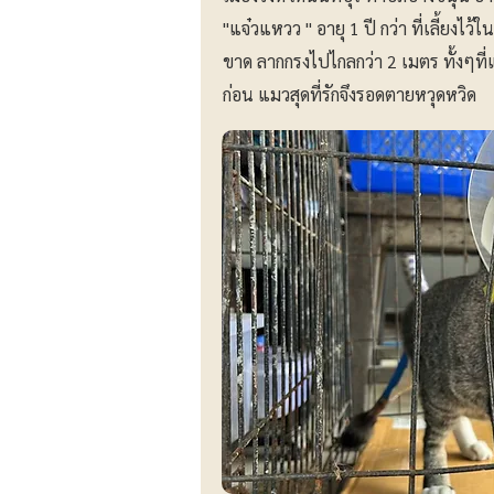
"แจ๋วแหวว " อายุ 1 ปี กว่า ที่เลี้ยงไ
ขาด ลากกรงไปไกลกว่า 2 เมตร ทั้งๆที่แ
ก่อน แมวสุดที่รักจึงรอดตายหวุดหวิด