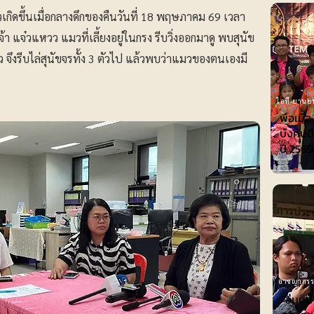
วเกิดขึ้นเมื่อกลางดึกของคืนวันที่ 18 พฤษภาคม 69 เวลา
เจ้า แจ๋วแหวว แมวที่เลี้ยงอยู่ในกรง รีบวิ่งออกมาดู พบสุนัข
 จึงรีบไล่สุนัขจรทั้ง 3 ตัวไป แล้วพบว่าแมวของตนเองมี
ไอที-ยานย
พ่อเมือ
บังคับม
ปี 2569
อาชญากร
"อนุทิ