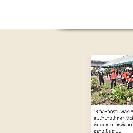
“3 จังหวัดรวมพลัง พ
แม่น้ำบางปะกง” Kic
ผักตบชวา–วัชพืช แก
อย่างเป็นระบบ