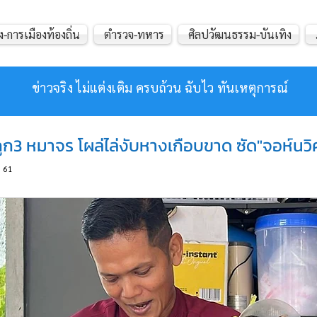
ง-การเมืองท้องถิ่น
ตำรวจ-ทหาร
ศิลปวัฒนธรรม-บันเทิง
ข่าวจริง ไม่แต่งเติม ครบถ้วน ฉับไว ทันเหตุการณ์
งถูก3 หมาจร โผล่ไล่งับหางเกือบขาด ซัด"จอห์นว
61