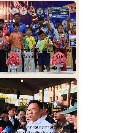
นต์
งลุ่มภู หนุนการแข่งขันหุ่นยนต์พื้นฐาน
ือ ชิงแชมป์ประเทศไทย ครั้งที่ 3 ประจำ
485
รม
น" ลงพื้นที่บัญชาการเหตุการณ์กราดยิง