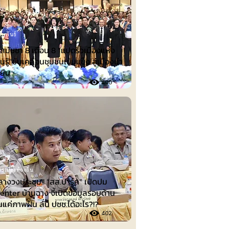
ัมพันธ์
ีสมัชชา 8 เดือน 8 “แปดริ้วเมืองแห่ง
นรู้”ขับเคลื่อนชุมชนเข้มแข็ง สู่เมืองน่า
่งยืน
400
รเมืองท้องถิ่น
ลางวงประชุม!! “สส.ปาร์ค” เปิดปม
nter บ้านฉาง จี้เปิดข้อมูลรอบด้าน
็นแค่ภาพฝัน ลั่น ปชช.ได้อะไร?!?
402