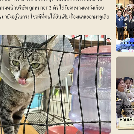
ว้ในกรงหน้าบริษัท ถูกหมาจร 3 ตัว ไล่งับจนหางแหว่งเกือบ
มวยังอยู่ในกรง โชคดีที่ตนได้ยินเสียงร้องและออกมาดูเสีย
ข่าวประชาส
เปิดเวท
การเรีย
อยู่ที่ยั
การเมือง-กา
เดือดก
Data Ce
หวั่นเห