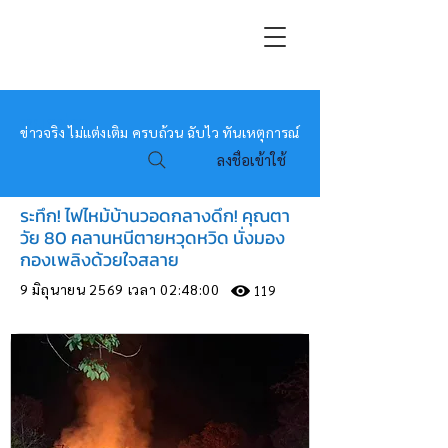
หมอข่าว
ข่าวจริง ไม่แต่งเติม ครบถ้วน ฉับไว ทันเหตุการณ์
ลงชื่อเข้าใช้
ระทึก! ไฟไหม้บ้านวอดกลางดึก! คุณตา
วัย 80 คลานหนีตายหวุดหวิด นั่งมอง
กองเพลิงด้วยใจสลาย
9 มิถุนายน 2569 เวลา 02:48:00
119