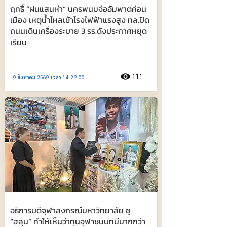
ฤทธิ์ “ฝนแสนห่า” นครพนมจ่ออัมพาตค่อน
เมือง เหตุน้ำไหลเข้าโรงไฟฟ้าแรงสูง ทล.ปิด
ถนนเดินเครื่องระบาย 3 รร.ดังประกาศหยุด
เรียน
111
9 สิงหาคม 2569 เวลา 14:22:00
อธิการบดีจุฬาลงกรณ์มหาวิทยาลัย ชู
“ฮลุน” ทำให้เห็นว่าทุนจุฬาชนบทมีมากกว่า