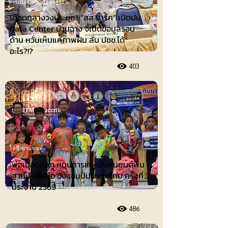
การเมือง-การเมืองท้องถิ่น
เดือดกลางวงประชุม!! “สส.ปาร์ค” เปิดปม
Data Center บ้านฉาง จี้เปิดข้อมูลรอบ
ด้าน หวั่นเห็นแค่ภาพฝัน ลั่น ปชช.ได้
อะไร?!?
403
ไอที-ยานยนต์
พ่อเมืองลุ่มภู หนุนการแข่งขันหุ่นยนต์พื้น
ฐานบังคับมือ ชิงแชมป์ประเทศไทย ครั้งที่ 3
ประจำปี 2569
486