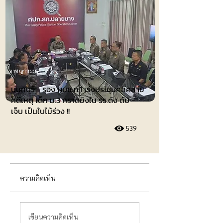
อาชญากรรม
นนทบุรี - รอง ผบช.ภ.1 เร่งประชุมคลี่คลาย
คดีเหตุ เด็ก ม.3 กราดยิงใน รร.ดัง ดับ -
เจ็บ เป็นใบไม้ร่วง !!
539
ความคิดเห็น
เขียนความคิดเห็น