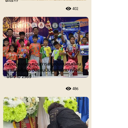
อะไร?!?
402
ไอที-ยานยนต์
พ่อเมืองลุ่มภู หนุนการแข่งขันหุ่นยนต์พื้น
ฐานบังคับมือ ชิงแชมป์ประเทศไทย ครั้งที่ 3
ประจำปี 2569
486