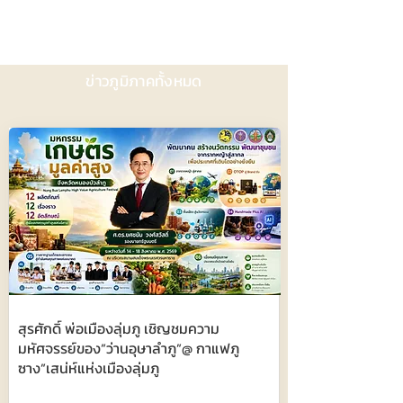
ข่าวภูมิภาคทั้งหมด
สุรศักดิ์ พ่อเมืองลุ่มภู เชิญชมความ
มหัศจรรย์ของ”ว่านอุษาลำภู”@ กาแฟภู
ซาง”เสน่ห์แห่งเมืองลุ่มภู