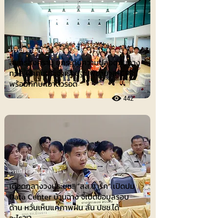
ข่าวประชาสัมพันธ์
สมุทรสงคราม ยกระดับความปลอดภัยทาง
ทะเล ฝึกคนประจำเรือปฐมพยาบาล-CPR
พร้อมทักษะเอาตัวรอด
442
การเมือง-การเมืองท้องถิ่น
เดือดกลางวงประชุม!! “สส.ปาร์ค” เปิดปม
Data Center บ้านฉาง จี้เปิดข้อมูลรอบ
ด้าน หวั่นเห็นแค่ภาพฝัน ลั่น ปชช.ได้