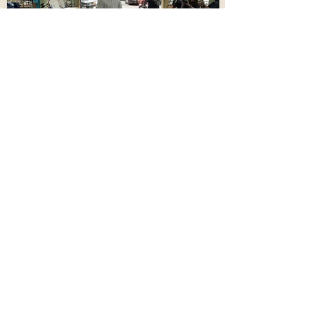
“แอนดี้ ดราก้อนไฟว์” เคาะโลงเรียกเพื่อน
เชิญวิญญาณ “เต้” กลับบ้าน ยืนยันดรา
ก้อนไฟว์รักกัน
789
9 สิงหาคม 2569 เวลา 02:45:00