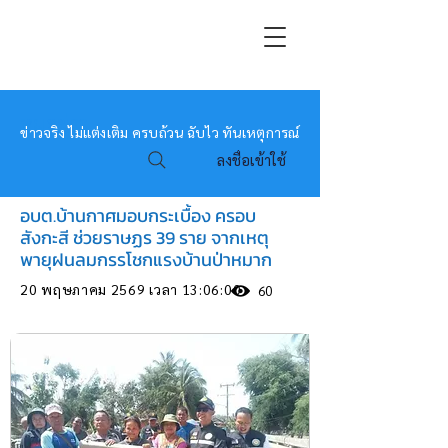
หมอข่าว
ข่าวจริง ไม่แต่งเติม ครบถ้วน ฉับไว ทันเหตุการณ์
ลงชื่อเข้าใช้
อบต.บ้านกาศมอบกระเบื้อง ครอบ
สังกะสี ช่วยราษฏร 39 ราย จากเหตุ
พายุฝนลมกรรโชกแรงบ้านป่าหมาก
20 พฤษภาคม 2569 เวลา 13:06:00
60