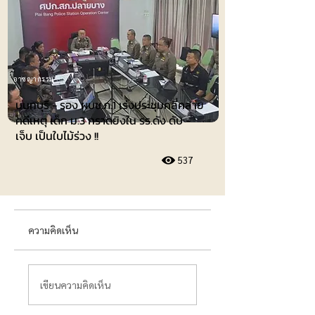
อาชญากรรม
นนทบุรี - รอง ผบช.ภ.1 เร่งประชุมคลี่คลาย
คดีเหตุ เด็ก ม.3 กราดยิงใน รร.ดัง ดับ -
เจ็บ เป็นใบไม้ร่วง !!
537
ความคิดเห็น
เขียนความคิดเห็น