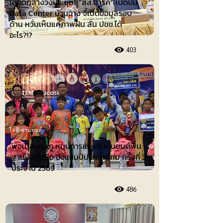
เดือดกลางวงประชุม!! “สส.ปาร์ค” เปิดปม
Data Center บ้านฉาง จี้เปิดข้อมูลรอบ
ด้าน หวั่นเห็นแค่ภาพฝัน ลั่น ปชช.ได้
อะไร?!?
403
ไอที-ยานยนต์
พ่อเมืองลุ่มภู หนุนการแข่งขันหุ่นยนต์พื้น
ฐานบังคับมือ ชิงแชมป์ประเทศไทย ครั้งที่ 3
ประจำปี 2569
486