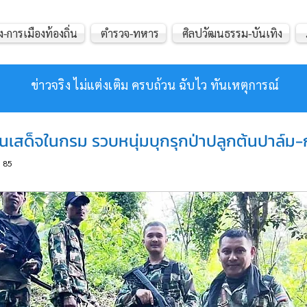
ง-การเมืองท้องถิ่น
ตำรวจ-ทหาร
ศิลปวัฒนธรรม-บันเทิง
ข่าวจริง ไม่แต่งเติม ครบถ้วน ฉับไว ทันเหตุการณ์
ุทยานเสด็จในกรม รวบหนุ่มบุกรุกป่าปลูกต้นปาล์
85