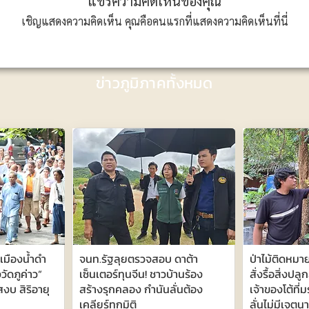
แชร์ความคิดเห็นของคุณ
เชิญแสดงความคิดเห็น คุณคือคนแรกที่แสดงความคิดเห็นที่นี่
ข่าวภูมิภาคทั้งหมด
ังเมืองน้ำดำ
จนท.รัฐลุยตรวจสอบ ดาต้า
ป่าไม้ติดหมา
ัดภูค่าว”
เซ็นเตอร์ทุนจีน! ชาวบ้านร้อง
สั่งรื้อสิ่งปลู
งบ สิริอายุ
สร้างรุกคลอง กำนันลั่นต้อง
เจ้าของโต้ที
เคลียร์ทุกมิติ
ลั่นไม่มีเจตนา