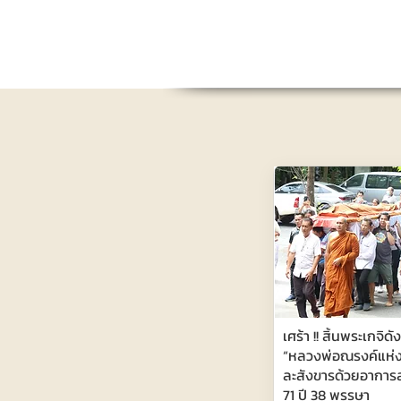
เศร้า !! สิ้นพระเกจิด
“หลวงพ่อณรงค์แห่งว
ละสังขารด้วยอาการส
71 ปี 38 พรรษา