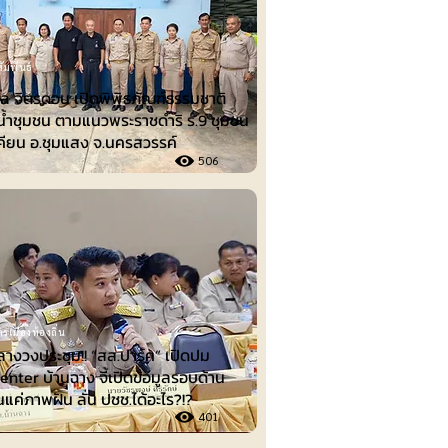
ัมพันธ์
ล จิตรดอน เปิดพิพิธภัณฑ์ธรรมชาติ
น้ำชุมชน ตามแนวพระราชดำริ ร.9 ชุมชน
คียน อ.ชุมแสง จ.นครสวรรค์
506
รเมืองท้องถิ่น
ลางวงประชุม!! “สส.ปาร์ค” เปิดปม
nter บ้านฉาง จี้เปิดข้อมูลรอบด้าน
็นแค่ภาพฝัน ลั่น ปชช.ได้อะไร?!?
401