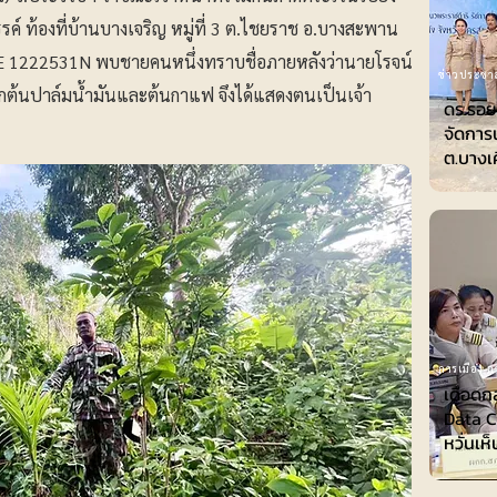
รค์ ท้องที่บ้านบางเจริญ หมู่ที่ 3 ต.ไชยราช อ.บางสะพาน
0E 1222531N พบชายคนหนึ่งทราบชื่อภายหลังว่านายโรจน์
ข่าวประชาส
ลูกต้นปาล์มน้ำมันและต้นกาแฟ จึงได้แสดงตนเป็นเจ้า
ดร.รอย
จัดการ
ต.บางเ
การเมือง-กา
เดือดก
Data Ce
หวั่นเห