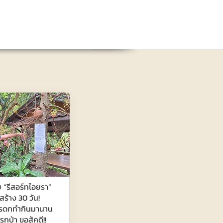
ย “รีสอร์ทไอยรา”
กสร้าง 30 วัน!
่มรดกทำกินมานาน
รุกป่า ขอสู้คดี!!