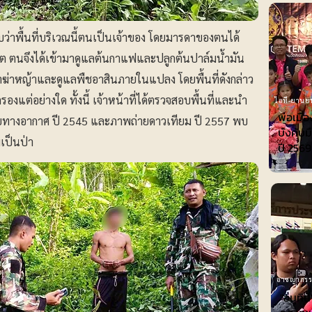
่าพื้นที่บริเวณนี้ตนเป็นเจ้าของ โดยมารดาของตนได้
ิต ตนจึงได้เข้ามาดูแลต้นกาแฟและปลูกต้นปาล์มน้ำมัน
ีดยาฆ่าหญ้าและดูแลพืชอาสินภายในแปลง โดยพื้นที่ดังกล่าว
องแต่อย่างใด ทั้งนี้ เจ้าหน้าที่ได้ตรวจสอบพื้นที่และนำ
ไอที-ยานย
พ่อเมือ
ถ่ายทางอากาศ ปี 2545 และภาพถ่ายดาวเทียม ปี 2557 พบ
บังคับม
เป็นป่า
ปี 2569
อาชญากร
"อนุทิ