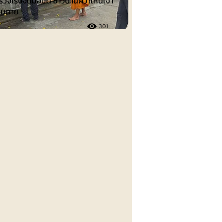
วจเร่งจับมือมีด ชาวบ้านผวาเห็นเงา
คนตาย
301