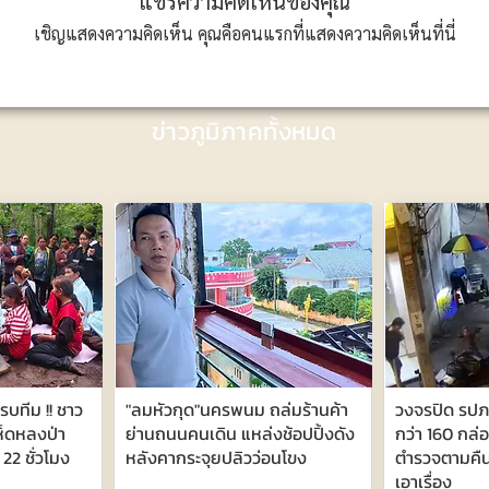
แชร์ความคิดเห็นของคุณ
เชิญแสดงความคิดเห็น คุณคือคนแรกที่แสดงความคิดเห็นที่นี่
ข่าวภูมิภาคทั้งหมด
รบทีม !! ชาว
"ลมหัวกุด"นครพนม ถล่มร้านค้า
วงจรปิด รปภ.
เห็ดหลงป่า
ย่านถนนคนเดิน แหล่งช้อปปิ้งดัง
กว่า 160 กล่
22 ชั่วโมง
หลังคากระจุยปลิวว่อนโขง
ตำรวจตามคืนไ
เอาเรื่อง