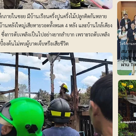
ภายในซอย มีบ้านเรือนครึ่งปูนครึ่งไม้ปลูกติดกันหลาย
บ้านหลังใหญ่เสียหายวอดทั้งหมด 4 หลัง และบ้านใกล้เคียง
ง ซึ่งการดับเพลิงเป็นไปอย่างยากลำบาก เพราะรถดับเพลิง
องต้นไม่พบผู้บาดเจ็บหรือเสียชีวิต
ไอที-ยานย
สมาคมเ
นักศึกษ
ผ่าน T
อาชญากร
เชิญดว