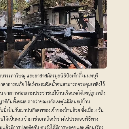
รรเทาวิษณุ และอาสาสมัครมูลนิธิป่อเต็กตึ๊งนนทบุรี
เทาสาธารณภัย ได้เร่งระดมฉีดน้ำจนสามารถควบคุมเพลิงไว้
านั้น จากการสอบถามประชาชนมีบ้านเรือนหลังใหญ่ถูกเพลิง
าติกันทั้งหมด คาดว่าขณะเกิดเหตุไม่มีคนอยู่บ้าน
วันนี้เป็นวันฌาปนกิจศพของเจ้าของบ้านด้วย ซึ่งเมื่อ 3 วัน
ะตนได้เป็นคนเข้ามาช่วยเหลือนำร่างไปประกอบพิธีทาง
มแล้วมีการปลูกติดกัน ตนจึงได้มีการพูดคุยและเตือนเรื่อง