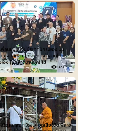
นต์
พื่อนชุมชนจับมือเทคนิคระยอง ปั้น
าเก่งดิจิทัล เปิดโลกการค้าออนไลน์
ikTok รับตลาดงานยุคใหม่
323
รม
งวิญญาณ “แชมป์” จุดเสียชีวิต พี่สาว