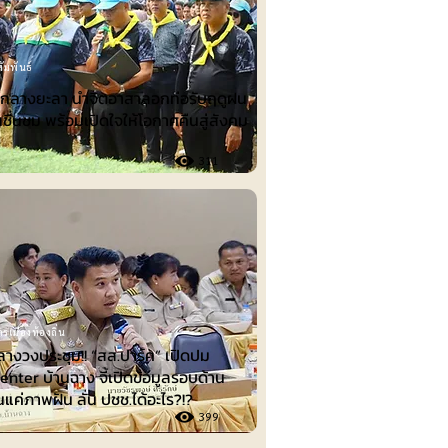
ัมพันธ์
ำกลางยะลา นำจิตอาสาลอกท่อรับฤดูฝน
ชื่นชม พร้อมเปิดใจให้โอกาศคืนสู่สังคม
311
รเมืองท้องถิ่น
ลางวงประชุม!! “สส.ปาร์ค” เปิดปม
nter บ้านฉาง จี้เปิดข้อมูลรอบด้าน
็นแค่ภาพฝัน ลั่น ปชช.ได้อะไร?!?
399