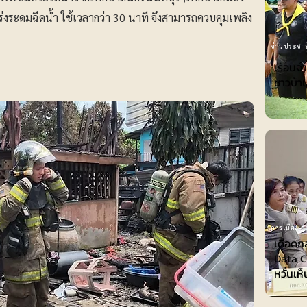
่งระดมฉีดน้ำ ใช้เวลากว่า 30 นาที จึงสามารถควบคุมเพลิง
ข่าวประชาส
เรือนจ
ชาวบ้าน
การเมือง-กา
เดือดก
Data Ce
หวั่นเห