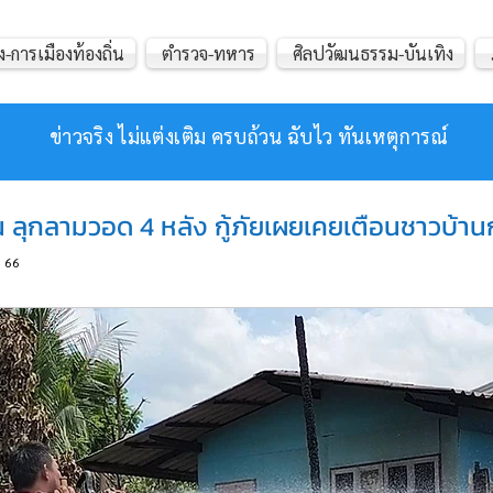
ง-การเมืองท้องถิ่น
ตำรวจ-ทหาร
ศิลปวัฒนธรรม-บันเทิง
ข่าวจริง ไม่แต่งเติม ครบถ้วน ฉับไว ทันเหตุการณ์
 ลุกลามวอด 4 หลัง กู้ภัยเผยเคยเตือนชาวบ้านก่อ
66