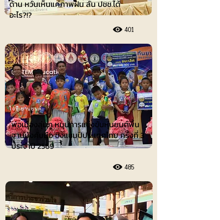
ด้าน หวั่นเห็นแค่ภาพฝัน ลั่น ปชช.ได้
อะไร?!?
401
ไอที-ยานยนต์
พ่อเมืองลุ่มภู หนุนการแข่งขันหุ่นยนต์พื้น
ฐานบังคับมือ ชิงแชมป์ประเทศไทย ครั้งที่ 3
ประจำปี 2569
485