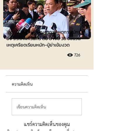
อาชญากรรม
"อนุทิน" ลงพื้นที่บัญชาการเหตุการณ์กราด
ยิง ร.ร.เทพศิรินทร์ ดับ 8 เจ็บ 36 ชี้ชนวน
เหตุเครียดเรียนหนัก-ปู่ย่าเข้มงวด
726
ความคิดเห็น
เขียนความคิดเห็น
แชร์ความคิดเห็นของคุณ