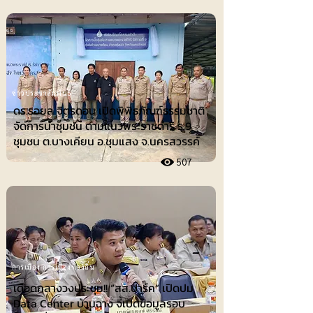
ข่าวประชาสัมพันธ์
ดร.รอยล จิตรดอน เปิดพิพิธภัณฑ์ธรรมชาติ
จัดการน้ำชุมชน ตามแนวพระราชดำริ ร.9
ชุมชน ต.บางเคียน อ.ชุมแสง จ.นครสวรรค์
507
การเมือง-การเมืองท้องถิ่น
เดือดกลางวงประชุม!! “สส.ปาร์ค” เปิดปม
Data Center บ้านฉาง จี้เปิดข้อมูลรอบ