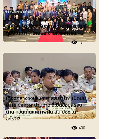
ข่าวประชาสัมพันธ์
พช.ส่งเสริมผ้าลายพระราชทาน สืบสาน
ภูมิปัญญา ยกระดับการพัฒนาผลิตภัณฑ์
ภูมิปัญญาผ้าไทยและงานหัตถกรรม
1
การเมือง-การเมืองท้องถิ่น
เดือดกลางวงประชุม!! “สส.ปาร์ค” เปิดปม
Data Center บ้านฉาง จี้เปิดข้อมูลรอบ
ด้าน หวั่นเห็นแค่ภาพฝัน ลั่น ปชช.ได้
อะไร?!?
400