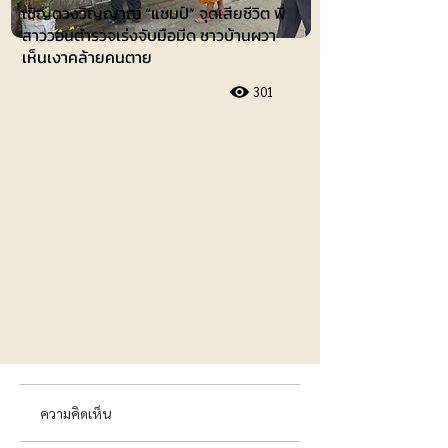
เชิญดวงวิญญาณ “แชมป์” จุดเสียชีวิต พี่
สาววอนตำรวจเร่งจับมือมีด ชาวบ้านผวา
เห็นเงาคล้ายคนตาย
301
ความคิดเห็น