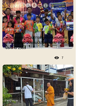
ไอที-ยานยนต์
พ่อเมืองลุ่มภู หนุนการแข่งขันหุ่นยนต์พื้น
ฐานบังคับมือ ชิงแชมป์ประเทศไทย ครั้งที่ 3
ประจำปี 2569
7
อาชญากรรม