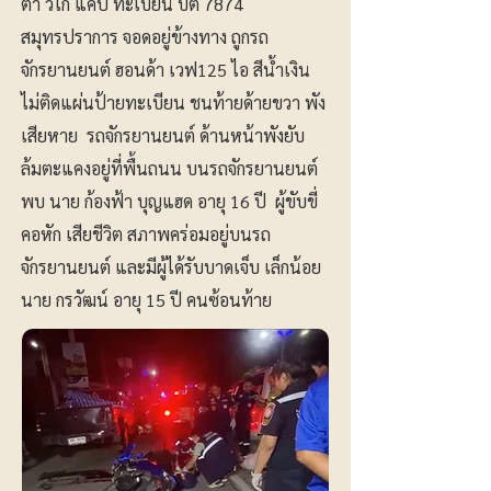
ต้า วีโก้ แคป ทะเบียน บต 7874
สมุทรปราการ จอดอยู่ข้างทาง ถูกรถ
จักรยานยนต์ ฮอนด้า เวฟ125 ไอ สีน้ำเงิน
ไม่ติดแผ่นป้ายทะเบียน ชนท้ายด้ายขวา พัง
เสียหาย รถจักรยานยนต์ ด้านหน้าพังยับ
ล้มตะแคงอยู่ที่พื้นถนน บนรถจักรยานยนต์
พบ นาย ก้องฟ้า บุญแฮด อายุ 16 ปี ผู้ขับขี่
คอหัก เสียชีวิต สภาพคร่อมอยู่บนรถ
จักรยานยนต์ และมีผู้ได้รับบาดเจ็บ เล็กน้อย
นาย กรวัฒน์ อายุ 15 ปี คนซ้อนท้าย