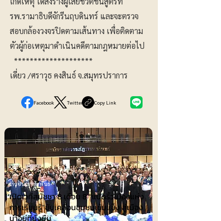
เกิดเหตุ ได้ส่งร่างผู้เสียชีวิตชันสูตรที่
รพ.รามาธิบดีจักรีนฤบดินทร์ และจะตรวจ
สอบกล้องวงจรปิดตามเส้นทาง เพื่อติดตาม
ตัวผู้ก่อเหตุมาดำเนินคดีตามกฎหมายต่อไป
********************
เดี่ยว /ศราวุธ คงสินธ์ จ.สมุทรปราการ
Facebook
Twitter
Copy Link
ข่าวประชาสัมพันธ์
เปิดเวทีสมัชชา 8 เดือน 8 “แปดริ้วเมืองแห่ง
การเรียนรู้”ขับเคลื่อนชุมชนเข้มแข็ง สู่เมือง
น่าอยู่ที่ยั่งยืน