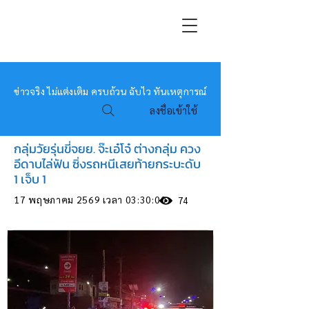
หมอข่าว
ข่าวจริง ไม่แต่งเติม ครบถ้วน ฉับไว ทันเหตุการณ์
ลงชื่อเข้าใช้
กลุ่มวัยรุ่นขี่จยย. จ๊ะเอ๋โจ๋ ต่างกลุ่ม ควง
อีดาบไล่ฟัน ซิ่งรถหนีเสยท้ายกระบะดับ
1 เจ็บ 1
17 พฤษภาคม 2569 เวลา 03:30:00
74