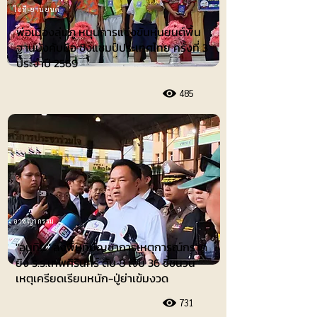
ไอที-ยานยนต์
พ่อเมืองลุ่มภู หนุนการแข่งขันหุ่นยนต์พื้น
ฐานบังคับมือ ชิงแชมป์ประเทศไทย ครั้งที่ 3
ประจำปี 2569
485
อาชญากรรม
"อนุทิน" ลงพื้นที่บัญชาการเหตุการณ์กราด
ยิง ร.ร.เทพศิรินทร์ ดับ 8 เจ็บ 36 ชี้ชนวน
เหตุเครียดเรียนหนัก-ปู่ย่าเข้มงวด
731