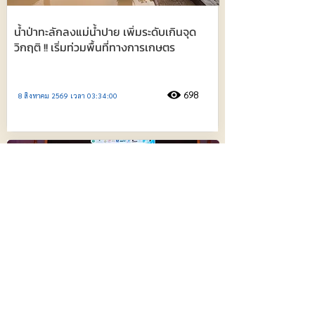
น้ำป่าทะลักลงแม่น้ำปาย เพิ่มระดับเกินจุด
วิกฤติ !! เริ่มท่วมพื้นที่ทางการเกษตร
698
8 สิงหาคม 2569 เวลา 03:34:00
นนทบุรี - เวทีประชุม ศจย. ชงภาษีสุขภาพ
คุม “หวาน-เค็ม-เมา-ควัน“ ลดการเข้าถึง