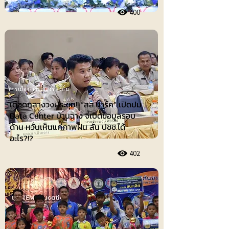
400
การเมือง-การเมืองท้องถิ่น
เดือดกลางวงประชุม!! “สส.ปาร์ค” เปิดปม
Data Center บ้านฉาง จี้เปิดข้อมูลรอบ
ด้าน หวั่นเห็นแค่ภาพฝัน ลั่น ปชช.ได้
อะไร?!?
402