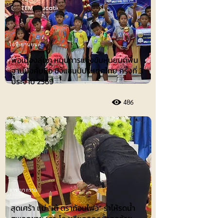
ไอที-ยานยนต์
พ่อเมืองลุ่มภู หนุนการแข่งขันหุ่นยนต์พื้น
ฐานบังคับมือ ชิงแชมป์ประเทศไทย ครั้งที่ 3
ประจำปี 2569
486
อาชญากรรม
สุดเศร้า แม่ “เต้ ดราก้อนไฟว์” ร่ำไห้รดน้ำ