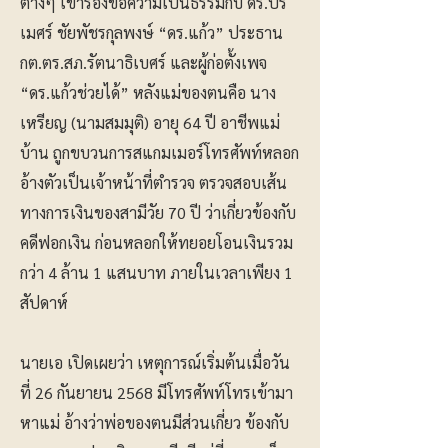
ต่างๆ เข้าร้องขอความเป็นธรรมกับ ดร.ปร
เมศร์ ชัยพัชรกุลพงษ์ “ดร.แก้ว” ประธาน
กต.ตร.สภ.รัตนาธิเบศร์ และผู้ก่อตั้งเพจ
“ดร.แก้วช่วยได้” หลังแม่ของตนคือ นาง
เหรียญ (นามสมมุติ) อายุ 64 ปี อาชีพแม่
บ้าน ถูกขบวนการสแกมเมอร์โทรศัพท์หลอก
อ้างตัวเป็นเจ้าหน้าที่ตำรวจ ตรวจสอบเส้น
ทางการเงินของสามีวัย 70 ปี ว่าเกี่ยวข้องกับ
คดีฟอกเงิน ก่อนหลอกให้ทยอยโอนเงินรวม
กว่า 4 ล้าน 1 แสนบาท ภายในเวลาเพียง 1
สัปดาห์
นายเอ เปิดเผยว่า เหตุการณ์เริ่มต้นเมื่อวัน
ที่ 26 กันยายน 2568 มีโทรศัพท์โทรเข้ามา
หาแม่ อ้างว่าพ่อของตนมีส่วนเกี่ยว ข้องกับ