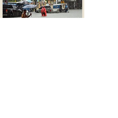
นครพนม - พ่อค้าโอด !! ขนของหนีน้ำ "ฝน
แสนห่า"เจอคลื่นซัดเข้าร้านเสียหาย ผู้ว่าฯสั่ง
เร่งสูบน้ำช่วย
901
9 สิงหาคม 2569 เวลา 04:49:00