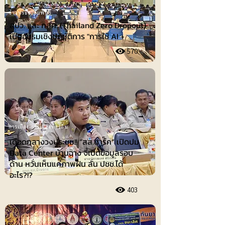
ข่าวประชาสัมพันธ์
สปว. และ กสศ. (Thailand Zero Dropout)
เปิดอบรมเชิงปฏิบัติการ "การใช้ AI +
570
การเมือง-การเมืองท้องถิ่น
เดือดกลางวงประชุม!! “สส.ปาร์ค” เปิดปม
Data Center บ้านฉาง จี้เปิดข้อมูลรอบ
ด้าน หวั่นเห็นแค่ภาพฝัน ลั่น ปชช.ได้
อะไร?!?
403