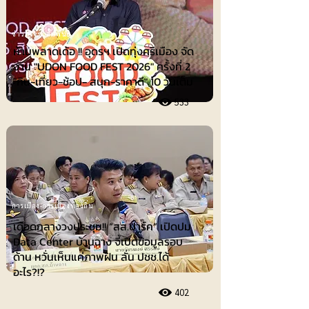
ข่าวประชาสัมพันธ์
ห้ามพลาดเด้อ !! อุดรฯ เปิดทุ่งศรีเมือง จัด
งาน "UDON FOOD FEST 2026" ครั้งที่ 2
"กิน-เที่ยว-ช้อป- สนุก-ราคาดี" 10 วันเต็ม
533
การเมือง-การเมืองท้องถิ่น
เดือดกลางวงประชุม!! “สส.ปาร์ค” เปิดปม
Data Center บ้านฉาง จี้เปิดข้อมูลรอบ
ด้าน หวั่นเห็นแค่ภาพฝัน ลั่น ปชช.ได้
อะไร?!?
402