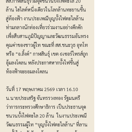
สส.กาฬสินธุ์ร่วมจุดชนวนบั้งไฟตะไล 20
ล้าน ไฮไลต์หนึ่งเดียวในโลกล้านทะยานขึ้น
สู่ท้องฟ้า งานประเพณีบุญบั้งไฟตะไลล้าน
ท่ามกลางนักท่องเที่ยวร่วมงานอย่างคึกคัก
เพื่อสืบสานภูมิปัญญาและวัฒนธรรมอันทรง
คุณค่าของชาวผู้ไท ขณะที่ สส.ชนะวุธ อุทโท
หรือ “อ.ลิ้งค์” กาฬสินธุ์ เขต 6เซอร์ไพรส์ถูก
อุ้มลงโคลน หลังประกาศหากบั้งไฟขึ้นสู่
ท้องฟ้าจะยอมลงโคลน
วันที่ 17 พฤษภาคม 2569 เวลา 16.10
น.นายประเสริฐ จันทรรวงทอง รัฐมนตรี
ว่าการกระทรวงศึกษาธิการ เป็นประธานจุด
ชนวนบั้งไฟตะไล 20 ล้าน ในงานประเพณี
วัฒนธรรมผู้ไท “บุญบั้งไฟตะไลล้าน" ที่ลาน