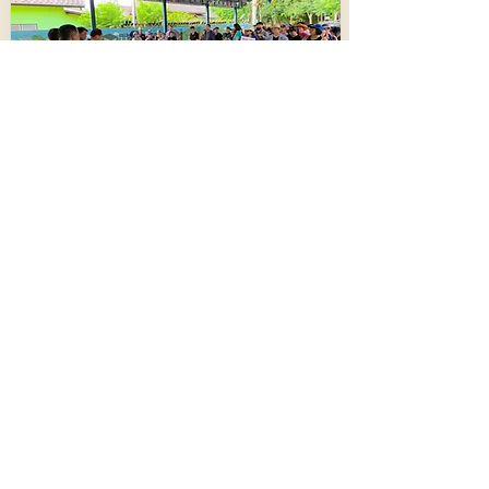
ทต.ทับมา จับมือชุมชนบ้านสะพานหิน ร่วมใจ
เก็บขยะ-ปรับภูมิทัศน์ ถวายเป็นพระราชกุศล
เนื่องในวันแม่แห่งชาติ
412
8 สิงหาคม 2569 เวลา 05:54:00