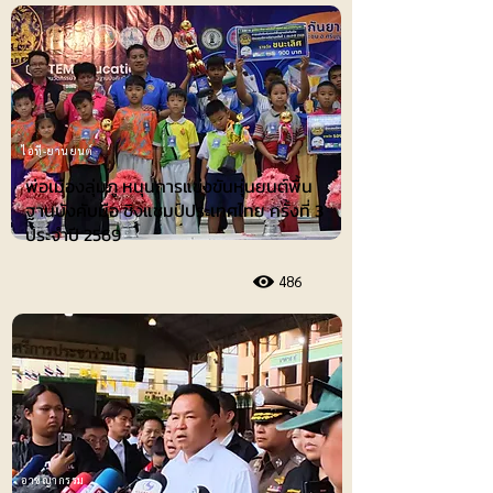
ไอที-ยานยนต์
พ่อเมืองลุ่มภู หนุนการแข่งขันหุ่นยนต์พื้น
ฐานบังคับมือ ชิงแชมป์ประเทศไทย ครั้งที่ 3
ประจำปี 2569
486
อาชญากรรม