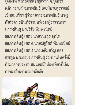
จุดบั้งไฟ หลังวัดกกต้องกุดหว้า ต.กุดหว้า
อ.ฉินารายณ์ จ.กาฬสินธุ์ โดยมีนายสุวรรธณ์
เข็มธนเพ็ชร ผู้ว่าราชการ จ.กาฬสินธุ์ นางฐ
พัชร์รดา ธนินท์จิรานนท์ รองผู้ว่าราชการ
จ.กาฬสินธุ์ นายวิรัช พิมพะนิตย์
สส.กาฬสินธุ์ เขต1 นายชนะวุธ อุทโท
สส.กาฬสินธุ์ เขต 6 นายณัฐวัชต์ พิมพะนิตย์
สส.กาฬสินธุ์ เขต 4 นางเฉลิมขวัญ หล่อ
ตระกูล นายกอบจ.กาฬสินธุ์ ร่วมงานในครั้งนี้
ท่ามกลางประชา ชนและนักท่องเที่ยวที่เดิน
ทางมาร่วมงานอย่างคึกคัก