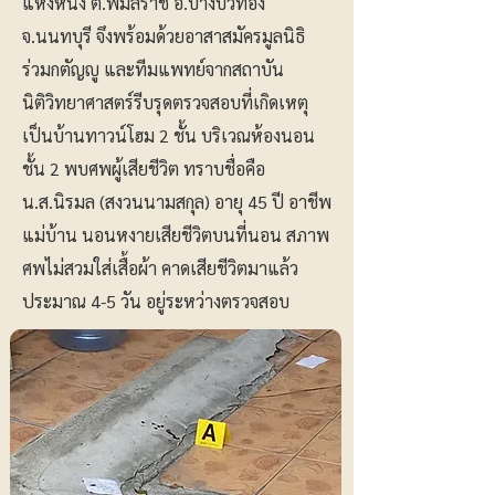
แห่งหนึ่ง ต.พิมลราช อ.บางบัวทอง
จ.นนทบุรี จึงพร้อมด้วยอาสาสมัครมูลนิธิ
ร่วมกตัญญู และทีมแพทย์จากสถาบัน
นิติวิทยาศาสตร์รีบรุดตรวจสอบที่เกิดเหตุ
เป็นบ้านทาวน์โฮม 2 ชั้น บริเวณห้องนอน
ชั้น 2 พบศพผู้เสียชีวิต ทราบชื่อคือ
น.ส.นิรมล (สงวนนามสกุล) อายุ 45 ปี อาชีพ
แม่บ้าน นอนหงายเสียชีวิตบนที่นอน สภาพ
ศพไม่สวมใส่เสื้อผ้า คาดเสียชีวิตมาแล้ว
ประมาณ 4-5 วัน อยู่ระหว่างตรวจสอบ