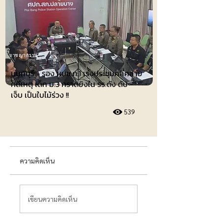
อาชญากรรม
นนทบุรี - รอง ผบช.ภ.1 เร่งประชุมคลี่คลาย
คดีเหตุ เด็ก ม.3 กราดยิงใน รร.ดัง ดับ -
เจ็บ เป็นใบไม้ร่วง !!
539
ความคิดเห็น
เขียนความคิดเห็น