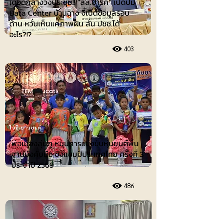
เดือดกลางวงประชุม!! “สส.ปาร์ค” เปิดปม
Data Center บ้านฉาง จี้เปิดข้อมูลรอบ
ด้าน หวั่นเห็นแค่ภาพฝัน ลั่น ปชช.ได้
อะไร?!?
403
ไอที-ยานยนต์
พ่อเมืองลุ่มภู หนุนการแข่งขันหุ่นยนต์พื้น
ฐานบังคับมือ ชิงแชมป์ประเทศไทย ครั้งที่ 3
ประจำปี 2569
486