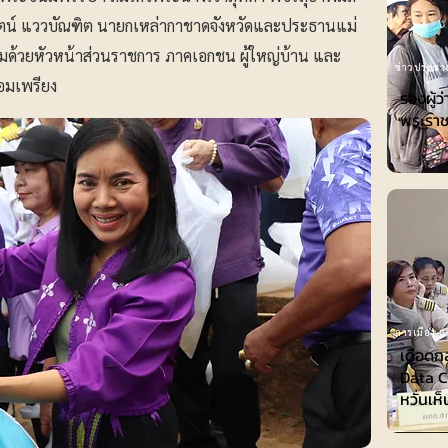
ัตน์ แววบัณฑิต นายกเหล่ากาชาดจังหวัดและประธานแม่
มด้วยหัวหน้าส่วนราชการ ภาคเอกชน ผู้ใหญ่บ้าน และ
ข่าวประชาส
้อมเพรียง
รองผู้
พระรา
การเมือง-กา
เดือดก
Data Ce
หวั่นเห