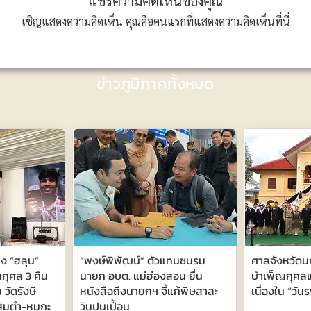
แชร์ความคิดเห็นของคุณ
เชิญแสดงความคิดเห็น คุณคือคนแรกที่แสดงความคิดเห็นที่นี่
ข่าวภูมิภาคทั้งหมด
าง “ฮลุน”
“พงษ์พิพัฒน์” ตัวแทนชมรม
ศาลจังหวัด
ญกุศล 3 คืน
นายก อบต. แม่ฮ่องสอน ยื่น
บำเพ็ญกุศล
วัดรังษี
หนังสือถึงนายกฯ จี้แก้พิษสาละ
เนื่องใน “วัน
ส้มตำ-หมูกะ
วินปนเปื้อน