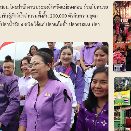
่องสอน โดยสำนักงานประมงจังหวัดแม่ฮ่องสอน ร่วมกับหน่วย
ยพันธุ์สัตว์น้ำจำนวนทั้งสิ้น 200,000 ตัวคืนความอุดม
ธุ์ปลาน้ำจืด 4 ชนิด ได้แก่ ปลาแก้มช้ำ ปลากระแห ปลา
ไอที-ยานย
พ่อเมือ
บังคับม
ปี 2569
อาชญากร
ด่วน.! 