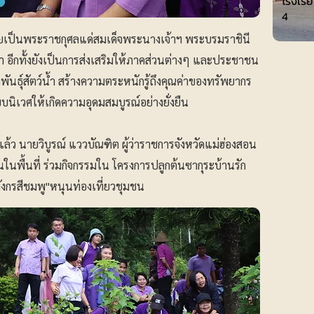
โรงเรี
4
ยเป็นพระราชกุศลแด่สมเด็จพระนางเจ้าฯ พระบรมราชินี
อีกทั้งยังเป็นการส่งเสริมให้ภาคส่วนต่างๆ และประชาชน
ตพันธุ์สัตว์น้ำ สร้างความตระหนักรู้ถึงคุณค่าของทรัพยากร
ะบบนิเวศให้เกิดความอุดมสมบูรณ์อย่างยั่งยืน
ล้ว นายวิบูรณ์ แววบัณฑิต ผู้ว่าราชการจังหวัดแม่ฮ่องสอน
พื้นที่ ร่วมกิจกรรมใน โครงการปลูกต้นซากุระบ้านรัก
งกรสีชมพู"หนุนท่องเที่ยวชุมชน