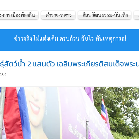
ง-การเมืองท้องถิ่น
ตำรวจ-ทหาร
ศิลปวัฒนธรรม-บันเทิง
ข่าวจริง ไม่แต่งเติม ครบถ้วน ฉับไว ทันเหตุการณ์
ธุ์สัตว์น้ำ 2 แสนตัว เฉลิมพระเกียรติสมเด็จพระ
106