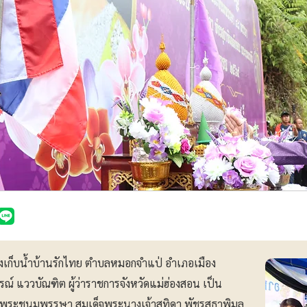
างเก็บน้ำบ้านรักไทย ตำบลหมอกจำแป่ อำเภอเมือง
รณ์ แววบัณฑิต ผู้ว่าราชการจังหวัดแม่ฮ่องสอน เป็น
ลิมพระชนมพรรษา สมเด็จพระนางเจ้าสุทิดา พัชรสุธาพิมล