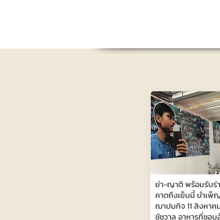
ย่า-ญาติ พร้อมรับร่
คาดถึงเย็นนี้ บำเพ็
ฌาปนกิจ 11 สิงหาคม 
ชัชวาล อาหารที่ชอบ