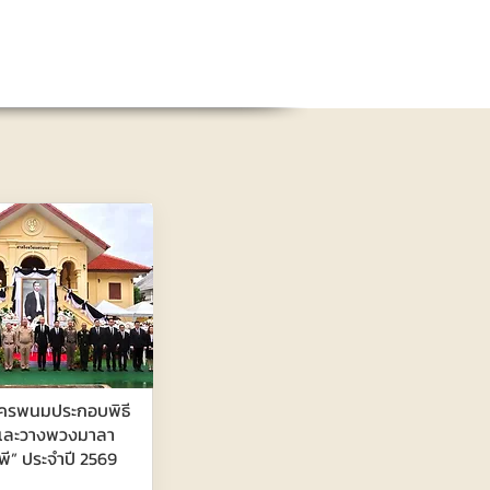
นครพนมประกอบพิธี
และวางพวงมาลา
รพี” ประจำปี 2569