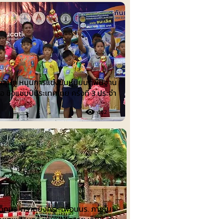
นต์
งลุ่มภู หนุนการแข่งขันหุ่นยนต์พื้นฐาน
ือ ชิงแชมป์ประเทศไทย ครั้งที่ 3 ประจำ
482
รม
เด็กนร. กราดยิงครู -เพื่อนนร. ภายใน