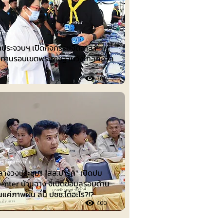
ัมพันธ์
ว่าประจวบฯ เปิดกิจกรรมจิตอาสา
ชทานรอบเขตพระราชฐานวังไกลกังวล
380
รเมืองท้องถิ่น
ลางวงประชุม!! “สส.ปาร์ค” เปิดปม
nter บ้านฉาง จี้เปิดข้อมูลรอบด้าน
็นแค่ภาพฝัน ลั่น ปชช.ได้อะไร?!?
400