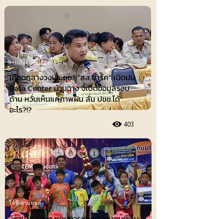
การเมือง-การเมืองท้องถิ่น
เดือดกลางวงประชุม!! “สส.ปาร์ค” เปิดปม
Data Center บ้านฉาง จี้เปิดข้อมูลรอบ
ด้าน หวั่นเห็นแค่ภาพฝัน ลั่น ปชช.ได้
อะไร?!?
403
ไอที-ยานยนต์
พ่อเมืองลุ่มภู หนุนการแข่งขันหุ่นยนต์พื้น