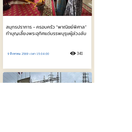
สมุทรปราการ - ครอบครัว “พาณิชย์พิศาล”
ทำบุญเลี้ยงพระอุทิศแด่บรรพบุรุษผู้ล่วงลับ
341
9 สิงหาคม 2569 เวลา 15:04:00