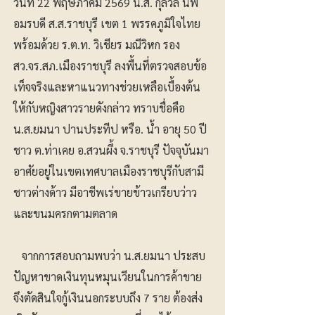
วันที่ 22 พฤษภาคม 2569 น.ส. กุลวลี นพ
อมรบดี ส.ส.ราชบุรี เขต 1 พรรคภูมิใจไทย
พร้อมด้วย ร.ต.ท. วิเชียร มณีวิหก รอง
สว.จร.สภ.เมืองราชบุรี ลงพื้นที่ตรวจสอบข้อ
เท็จจริงและหาแนวทางช่วยเหลือเบื้องต้น
ให้กับหญิงสาวรายดังกล่าว ทราบชื่อคือ
น.ส.ยมนา ปานประทีป หรือ. น้ำ อายุ 50 ปี
ชาว ต.ท่าเคย อ.สวนผึ้ง จ.ราชบุรี ปัจจุบันมา
อาศัยอยู่ในเขตเทศบาลเมืองราชบุรีกับสามี
ชาวต่างด้าว มีอาชีพเร่ขายข้าวเกรียบว่าว
และขนมครกตามตลาด
จากการสอบถามพบว่า น.ส.ยมนา ประสบ
ปัญหาขาดเงินทุนหมุนเวียนในการค้าขาย
จึงตัดสินใจกู้เงินนอกระบบถึง 7 ราย ต้องส่ง