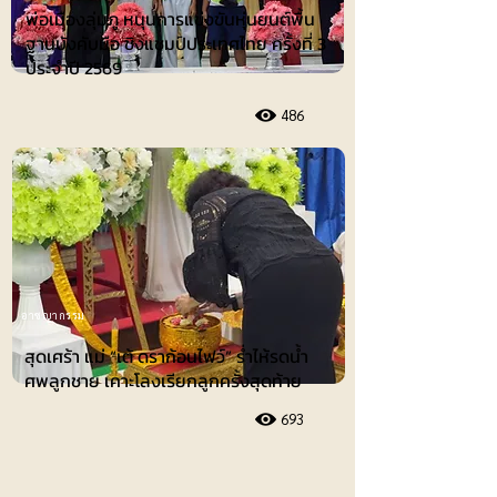
พ่อเมืองลุ่มภู หนุนการแข่งขันหุ่นยนต์พื้น
ฐานบังคับมือ ชิงแชมป์ประเทศไทย ครั้งที่ 3
ประจำปี 2569
486
อาชญากรรม
สุดเศร้า แม่ “เต้ ดราก้อนไฟว์” ร่ำไห้รดน้ำ
ศพลูกชาย เคาะโลงเรียกลูกครั้งสุดท้าย
693