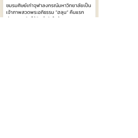
ชมรมศิษย์เก่าจุฬาลงกรณ์มหาวิทยาลัยเป็น
เจ้าภาพสวดพระอภิธรรม ”ฮลุน“ คืนแรก
ย่า-ครบครัว ได้รับกำลังใจล้นหลาม
668
8 สิงหาคม 2569 เวลา 10:42:00
“3 จังหวัดรวมพลัง พลิกฟื้นแม่น้ำ
บางปะกง” Kick Off กำจัดผักตบชวา–วัชพืช
แก้ปัญหาน้ำอย่างเป็นระบบ