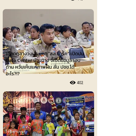
การเมือง-การเมืองท้องถิ่น
เดือดกลางวงประชุม!! “สส.ปาร์ค” เปิดปม
Data Center บ้านฉาง จี้เปิดข้อมูลรอบ
ด้าน หวั่นเห็นแค่ภาพฝัน ลั่น ปชช.ได้
อะไร?!?
402
ไอที-ยานยนต์