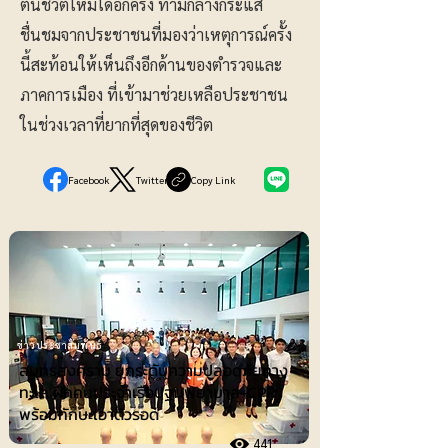
ต้นชีวิตใหม่ได้อีกครั้ง ท่ามกลางกระแส
ชื่นชมจากประชาชนที่มองว่าเหตุการณ์ครั้ง
นี้สะท้อนให้เห็นถึงอีกด้านของตำรวจและ
ภาคการเมือง ที่เข้ามาช่วยเหลือประชาชน
ในช่วงเวลาที่ยากที่สุดของชีวิต
Facebook
Twitter
Copy Link
ข่าวประชาสัมพันธ์
สมุทรสงคราม ยกระดับความปลอดภัยทาง
ทะเล ฝึกคนประจำเรือปฐมพยาบาล-CPR
พร้อมทักษะเอาตัวรอด
441