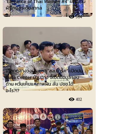
‘Elegance of Thai Women #4’ ยกระดับ
ผ้าไทยสู่ระดับสากล
564
การเมือง-การเมืองท้องถิ่น
เดือดกลางวงประชุม!! “สส.ปาร์ค” เปิดปม
Data Center บ้านฉาง จี้เปิดข้อมูลรอบ
ด้าน หวั่นเห็นแค่ภาพฝัน ลั่น ปชช.ได้
อะไร?!?
402