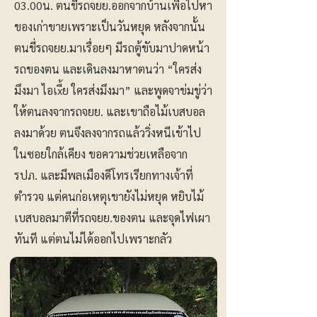
03.00น. ตนขี่รถจยย.ออกจากบ้านเพื่อไปหา
ของเก่าขายเพราะเป็นวันหยุด หลังจากนั้น
ตนขี่รถจยย.มาเรื่อยๆ มีรถตู้ขับมาปาดหน้า
รถของตน และเดินลงมาหาตนว่า “ใครส่ง
มึงมา ไอเxี้ย ใครส่งมึงมา” และพูดจาข่มขู่ว่า
ให้ตนลงจากรถจยย. และเขาถือไม้เบสบอล
ลงมาด้วย ตนจึงลงจากรถแล้ววิ่งหนีเข้าไป
ในซอยใกล้เคียง ขอความช่วยเหลือจาก
รปภ. และมีพลเมืองดีโทรเรียกทางเจ้าที่
ตำรวจ แต่คนก่อเหตุเขายังไม่หยุด หยิบไม้
เบสบอลมาตีที่รถจยย.ของตน และจุดไฟเผา
ทันที แต่ตนไม่ได้ออกไปเพราะกลัว