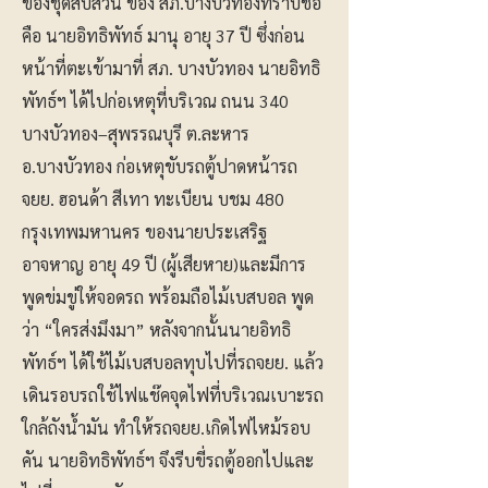
ของชุดสืบสวน ของ สภ.บางบัวทองทราบชื่อ
คือ นายอิทธิพัทธ์ มานุ อายุ 37 ปี ซึ่งก่อน
หน้าที่ตะเข้ามาที่ สภ. บางบัวทอง นายอิทธิ
พัทธ์ฯ ได้ไปก่อเหตุที่บริเวณ ถนน 340
บางบัวทอง–สุพรรณบุรี ต.ละหาร
อ.บางบัวทอง ก่อเหตุขับรถตู้ปาดหน้ารถ
จยย. ฮอนด้า สีเทา ทะเบียน บชม 480
กรุงเทพมหานคร ของนายประเสริฐ
อาจหาญ อายุ 49 ปี (ผู้เสียหาย)และมีการ
พูดข่มขู่ให้จอดรถ พร้อมถือไม้เบสบอล พูด
ว่า “ใครส่งมึงมา” หลังจากนั้นนายอิทธิ
พัทธ์ฯ ได้ใช้ไม้เบสบอลทุบไปที่รถจยย. แล้ว
เดินรอบรถใช้ไฟแช๊คจุดไฟที่บริเวณเบาะรถ
ใกล้ถังน้ำมัน ทำให้รถจยย.เกิดไฟไหม้รอบ
คัน นายอิทธิพัทธ์ฯ จึงรีบขี่รถตู้ออกไปและ