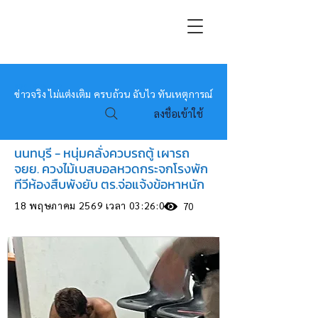
หมอข่าว
ข่าวจริง ไม่แต่งเติม ครบถ้วน ฉับไว ทันเหตุการณ์
ลงชื่อเข้าใช้
นนทบุรี - หนุ่มคลั่งควบรถตู้ เผารถ
จยย. ควงไม้เบสบอลหวดกระจกโรงพัก
ทีวีห้องสืบพังยับ ตร.จ่อแจ้งข้อหาหนัก
18 พฤษภาคม 2569 เวลา 03:26:00
70