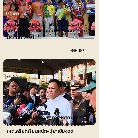
ไอที-ยานยนต์
พ่อเมืองลุ่มภู หนุนการแข่งขันหุ่นยนต์พื้น
ฐานบังคับมือ ชิงแชมป์ประเทศไทย ครั้งที่ 3
ประจำปี 2569
486
อาชญากรรม
"อนุทิน" ลงพื้นที่บัญชาการเหตุการณ์กราด
ยิง ร.ร.เทพศิรินทร์ ดับ 8 เจ็บ 36 ชี้ชนวน
เหตุเครียดเรียนหนัก-ปู่ย่าเข้มงวด