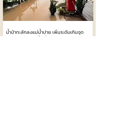
น้ำป่าทะลักลงแม่น้ำปาย เพิ่มระดับเกินจุด
วิกฤติ !! เริ่มท่วมพื้นที่ทางการเกษตร
698
8 สิงหาคม 2569 เวลา 03:34:00