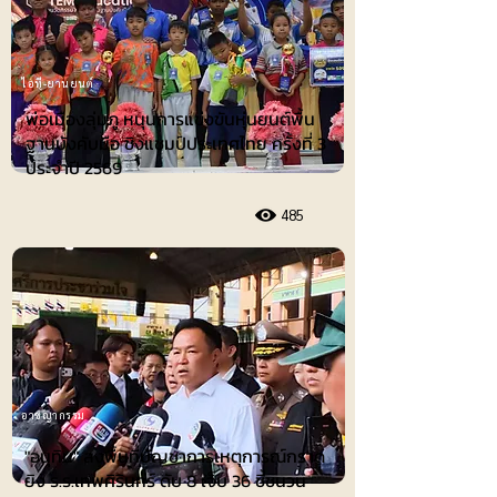
ไอที-ยานยนต์
พ่อเมืองลุ่มภู หนุนการแข่งขันหุ่นยนต์พื้น
ฐานบังคับมือ ชิงแชมป์ประเทศไทย ครั้งที่ 3
ประจำปี 2569
485
อาชญากรรม
"อนุทิน" ลงพื้นที่บัญชาการเหตุการณ์กราด
ยิง ร.ร.เทพศิรินทร์ ดับ 8 เจ็บ 36 ชี้ชนวน