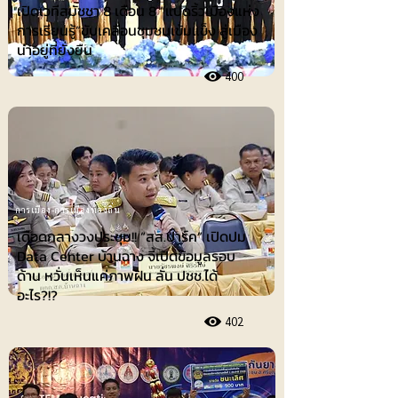
เปิดเวทีสมัชชา 8 เดือน 8 “แปดริ้วเมืองแห่ง
การเรียนรู้”ขับเคลื่อนชุมชนเข้มแข็ง สู่เมือง
น่าอยู่ที่ยั่งยืน
400
การเมือง-การเมืองท้องถิ่น
เดือดกลางวงประชุม!! “สส.ปาร์ค” เปิดปม
Data Center บ้านฉาง จี้เปิดข้อมูลรอบ
ด้าน หวั่นเห็นแค่ภาพฝัน ลั่น ปชช.ได้
อะไร?!?
402