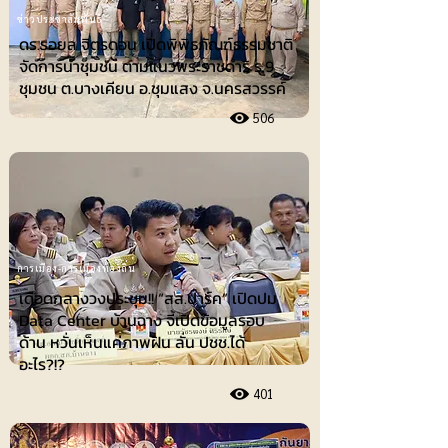
ข่าวประชาสัมพันธ์
ดร.รอยล จิตรดอน เปิดพิพิธภัณฑ์ธรรมชาติ
จัดการน้ำชุมชน ตามแนวพระราชดำริ ร.9
ชุมชน ต.บางเคียน อ.ชุมแสง จ.นครสวรรค์
506
การเมือง-การเมืองท้องถิ่น
เดือดกลางวงประชุม!! “สส.ปาร์ค” เปิดปม
Data Center บ้านฉาง จี้เปิดข้อมูลรอบ
ด้าน หวั่นเห็นแค่ภาพฝัน ลั่น ปชช.ได้
อะไร?!?
401