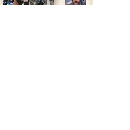
ย่า-ญาติ พร้อมรับร่าง “ฮลุน” คาดถึงเย็นนี้
บำเพ็ญกุศล 3 คืน ฌาปนกิจ 11 สิงหาคม วัด
รังษีชัชวาล อาหารที่ชอบส้มตำ-หมูกะทะ
614
7 สิงหาคม 2569 เวลา 05:16:00