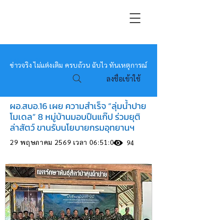
หมอข่าว
ข่าวจริง ไม่แต่งเติม ครบถ้วน ฉับไว ทันเหตุการณ์
ลงชื่อเข้าใช้
ผอ.สบอ.16 เผย ความสำเร็จ “ลุ่มน้ำปาย
โมเดล” 8 หมู่บ้านมอบปืนแก๊ป ร่วมยุติ
ล่าสัตว์ ขานรับนโยบายกรมอุทยานฯ
29 พฤษภาคม 2569 เวลา 06:51:00
94