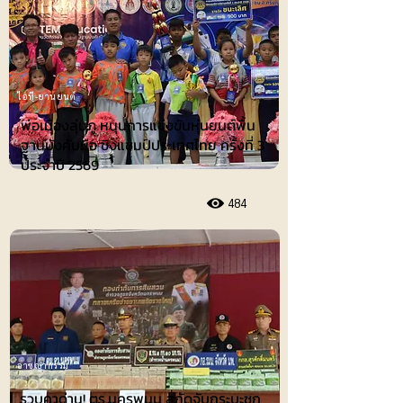
ไอที-ยานยนต์
พ่อเมืองลุ่มภู หนุนการแข่งขันหุ่นยนต์พื้น
ฐานบังคับมือ ชิงแชมป์ประเทศไทย ครั้งที่ 3
ประจำปี 2569
484
อาชญากรรม
รวบคาด่าน! ตร.นครพนม สกัดจับกระบะซุก