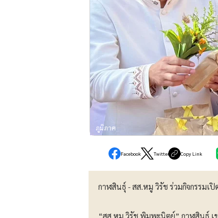
ภูมิภาค
Facebook
Twitter
Copy Link
กาฬสินธุ์ - สส.หมู วิรัช ร่วมกิจกรร
“สส.หมู วิรัช พิมพะนิตย์” กาฬสินธุ์