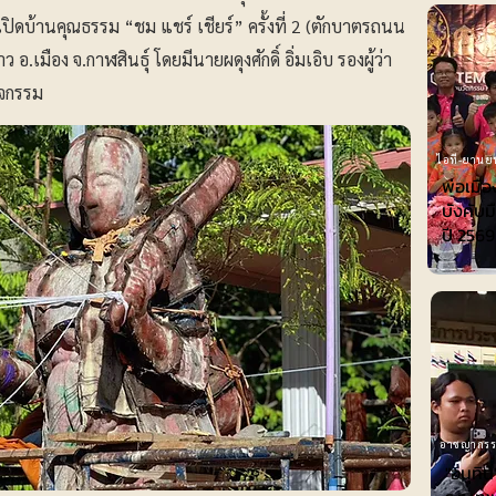
ิดบ้านคุณธรรม “ชม แชร์ เชียร์” ครั้งที่ 2 (ตักบาตรถนน
.เมือง จ.กาฬสินธุ์ โดยมีนายผดุงศักดิ์ อิ่มเอิบ รองผู้ว่า
ิจกรรม
ไอที-ยานย
พ่อเมือ
บังคับม
ปี 2569
อาชญากร
"อนุทิ