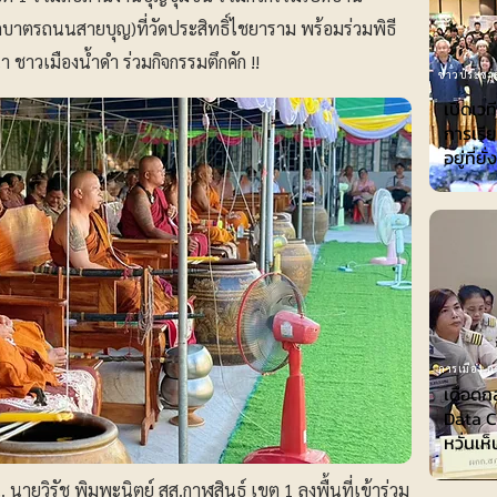
(ตักบาตรถนนสายบุญ)ที่วัดประสิทธิ์ไชยาราม พร้อมร่วมพิธี
ชาวเมืองน้ำดำ ร่วมกิจกรรมตึกคัก !!
ข่าวประชาส
เปิดเวท
การเรีย
อยู่ที่ยั
การเมือง-กา
เดือดก
Data Ce
หวั่นเห
 นายวิรัช พิมพะนิตย์ สส.กาฬสินธุ์ เขต 1 ลงพื้นที่เข้าร่วม