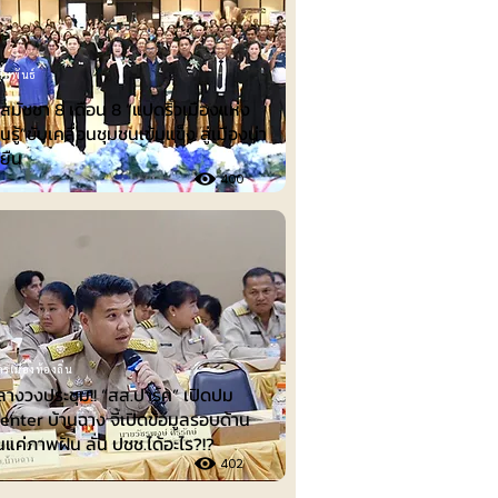
ัมพันธ์
ีสมัชชา 8 เดือน 8 “แปดริ้วเมืองแห่ง
นรู้”ขับเคลื่อนชุมชนเข้มแข็ง สู่เมืองน่า
่งยืน
400
รเมืองท้องถิ่น
ลางวงประชุม!! “สส.ปาร์ค” เปิดปม
nter บ้านฉาง จี้เปิดข้อมูลรอบด้าน
็นแค่ภาพฝัน ลั่น ปชช.ได้อะไร?!?
402