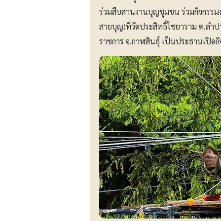
ร่วมสืบสานงานบุญชุมชน ร่วมกิจกรรมเป
สายบุญ)ที่วัดประสิทธิ์ไชยาราม ต.ลำปาว อ
ราชการ จ.กาฬสินธุ์ เป็นประธานเปิดก