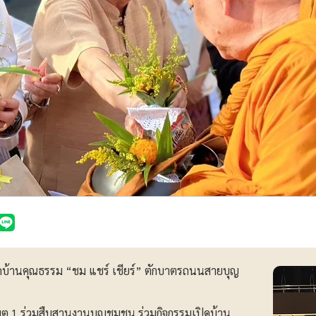
มเปิดบ้านคุณธรรม “ชม แชร์ เชียร์” ตักบาตรถนนสายบุญ
 เขต 1 ร่วมสืบสานงานบุญชุมชน ร่วมกิจกรรมเปิดบ้าน