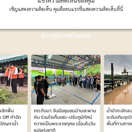
แชร์ความคิดเห็นของคุณ
เชิญแสดงความคิดเห็น คุณคือคนแรกที่แสดงความคิดเห็นที่นี่
ข่าวภูมิภาคทั้งหมด
ลิกฟื้น
ทต.ทับมา จับมือชุมชนบ้านสะพาน
น้ำป่าทะลักลง
k Off กำจัด
หิน ร่วมใจเก็บขยะ-ปรับภูมิทัศน์
ระดับเกินจุดวิ
้ปัญหาน้ำ
ถวายเป็นพระราชกุศล เนื่องในวัน
พื้นที่ทางกา
แม่แห่งชาติ