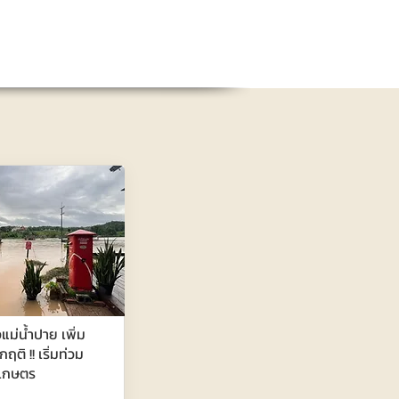
แม่น้ำปาย เพิ่ม
กฤติ !! เริ่มท่วม
รเกษตร