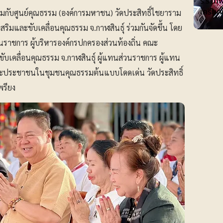
ร.ร.เทพ
เครียด
วมกับศูนย์คุณธรรม (องค์การมหาชน) วัดประสิทธิ์ไชยาราม
มและขับเคลื่อนคุณธรรม จ.กาฬสินธุ์ ร่วมกันจัดขึ้น โดย
วนราชการ ผู้บริหารองค์กรปกครองส่วนท้องถิ่น คณะ
บเคลื่อนคุณธรรม จ.กาฬสินธุ์ ผู้แทนส่วนราชการ ผู้แทน
และประชาชนในชุมชนคุณธรรมต้นแบบโดดเด่น วัดประสิทธิ์
เพรียง