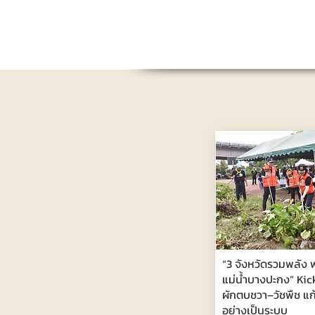
“3 จังหวัดรวมพลัง พ
แม่น้ำบางปะกง” Kic
ผักตบชวา–วัชพืช แก
อย่างเป็นระบบ