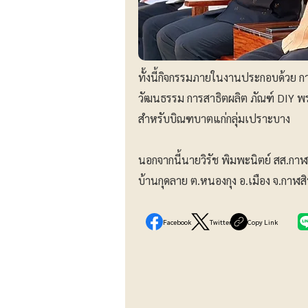
ทั้งนี้กิจกรรมภายในงานประกอบด้วย 
วัฒนธรรม การสาธิตผลิต ภัณฑ์ DIY พ
สำหรับบิณฑบาตแก่กลุ่มเปราะบาง
นอกจากนี้นายวิรัช พิมพะนิตย์ สส.กาฬสิน
บ้านกุดลาย ต.หนองกุง อ.เมือง จ.กาฬสิ
Facebook
Twitter
Copy Link