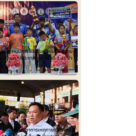
นต์
งลุ่มภู หนุนการแข่งขันหุ่นยนต์พื้นฐาน
ือ ชิงแชมป์ประเทศไทย ครั้งที่ 3 ประจำ
485
รม
น" ลงพื้นที่บัญชาการเหตุการณ์กราดยิง