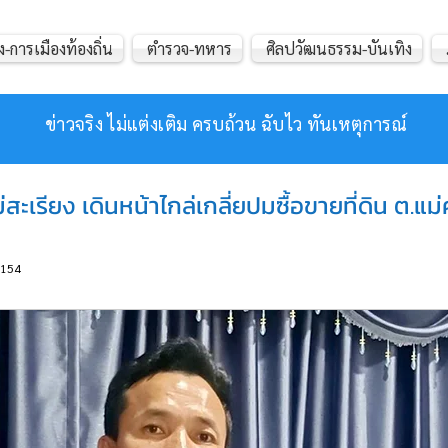
ง-การเมืองท้องถิ่น
ตำรวจ-ทหาร
ศิลปวัฒนธรรม-บันเทิง
ข่าวจริง ไม่แต่งเติม ครบถ้วน ฉับไว ทันเหตุการณ์
่สะเรียง เดินหน้าไกล่เกลี่ยปมซื้อขายที่ดิน ต.แ
154