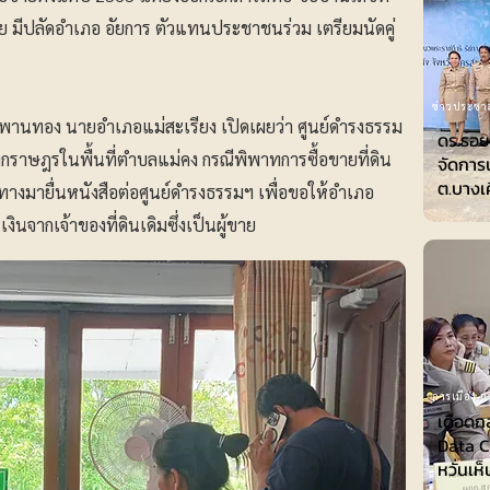
ี่ย มีปลัดอำเภอ อัยการ ตัวแทนประชาชนร่วม เตรียมนัดคู่
ข่าวประชาส
 พานทอง นายอำเภอแม่สะเรียง เปิดเผยว่า ศูนย์ดำรงธรรม
ดร.รอย
์จากราษฎรในพื้นที่ตำบลแม่คง กรณีพิพาทการซื้อขายที่ดิน
จัดการ
ต.บางเ
ทางมายื่นหนังสือต่อศูนย์ดำรงธรรมฯ เพื่อขอให้อำเภอ
งินจากเจ้าของที่ดินเดิมซึ่งเป็นผู้ขาย
การเมือง-กา
เดือดก
Data Ce
หวั่นเห