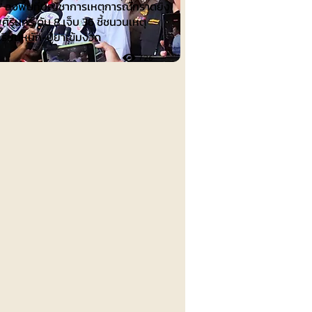
น" ลงพื้นที่บัญชาการเหตุการณ์กราดยิง
ศิรินทร์ ดับ 8 เจ็บ 36 ชี้ชนวนเหตุ
เรียนหนัก-ปู่ย่าเข้มงวด
726