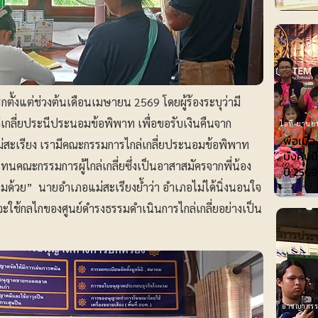
แรกตั้งแต่ช่วงต้นเดือนเมษายน 2569 โดยผู้ร้องระบุว่ามี
เกลี่ยประนีประนอมข้อพิพาท เพื่อขอรับเงินคืนจาก
ไอที-ยานย
พ่อเมือ
ม่สะเรียง เรามีคณะกรรมการไกล่เกลี่ยประนอมข้อพิพาท
บังคับม
นคณะกรรมการผู้ไกล่เกลี่ยซึ่งเป็นอาสาสมัครจากพี่น้อง
ปี 2569
วมด้วย” นายอำเภอแม่สะเรียงย้ำว่า อำเภอไม่ได้นิ่งนอนใจ
ใช้กลไกของศูนย์ดำรงธรรมดำเนินการไกล่เกลี่ยอย่างเป็น
อาชญากร