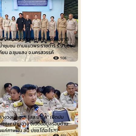
ัมพันธ์
ล จิตรดอน เปิดพิพิธภัณฑ์ธรรมชาติ
น้ำชุมชน ตามแนวพระราชดำริ ร.9 ชุมชน
คียน อ.ชุมแสง จ.นครสวรรค์
506
รเมืองท้องถิ่น
ลางวงประชุม!! “สส.ปาร์ค” เปิดปม
nter บ้านฉาง จี้เปิดข้อมูลรอบด้าน
็นแค่ภาพฝัน ลั่น ปชช.ได้อะไร?!?
401