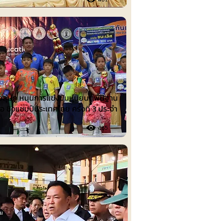
นต์
งลุ่มภู หนุนการแข่งขันหุ่นยนต์พื้นฐาน
ือ ชิงแชมป์ประเทศไทย ครั้งที่ 3 ประจำ
485
รม