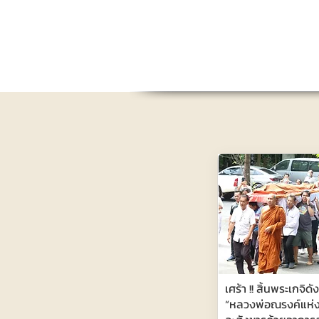
เศร้า !! สิ้นพระเกจิด
“หลวงพ่อณรงค์แห่งว