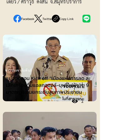
เดี่ยว / ศราวุธ คงสิน์ จ.สมุทรปราการ
Facebook
Twitter
Copy Link
ข่าวประชาสัมพันธ์
แม่ฮ่องสอน Kick off “เมืองแห่งการลด ละ
เลิกเครื่องดื่มแอลกอฮอล์-บุหรี่ไฟฟ้า” ชู 9
มาตรการเข้มยกระดับสุขภาพประชาชน
2