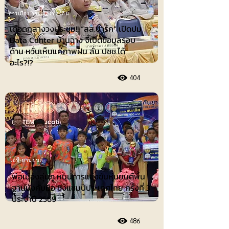
การเมือง-การเมืองท้องถิ่น
เดือดกลางวงประชุม!! “สส.ปาร์ค” เปิดปม
Data Center บ้านฉาง จี้เปิดข้อมูลรอบ
ด้าน หวั่นเห็นแค่ภาพฝัน ลั่น ปชช.ได้
อะไร?!?
404
ไอที-ยานยนต์
พ่อเมืองลุ่มภู หนุนการแข่งขันหุ่นยนต์พื้น
ฐานบังคับมือ ชิงแชมป์ประเทศไทย ครั้งที่ 3
ประจำปี 2569
486