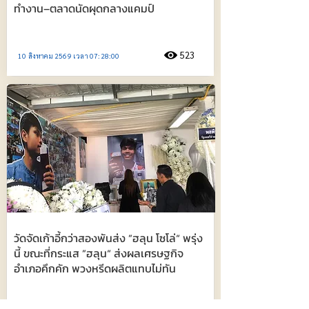
ทำงาน–ตลาดนัดผุดกลางแคมป์
523
10 สิงหาคม 2569 เวลา 07:28:00
วัดจัดเก้าอี้กว่าสองพันส่ง ”ฮลุน โซโล่“ พรุ่ง
นี้ ขณะที่กระแส ”ฮลุน“ ส่งผลเศรษฐกิจ
อำเภอคึกคัก พวงหรีดผลิตแทบไม่ทัน