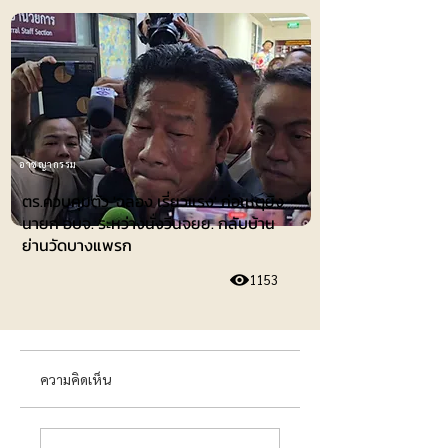
อาชญากรรม
ตร.ควบคุมตัว 'ฉลอง เรี่ยวแรง' ก่อเหตุยิง
นายก อบจ. ระหว่างนั่งวินจยย. กลับบ้าน
ย่านวัดบางแพรก
1153
ความคิดเห็น