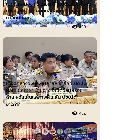
เปิดเวทีสมัชชา 8 เดือน 8 “แปดริ้วเมืองแห่ง
การเรียนรู้”ขับเคลื่อนชุมชนเข้มแข็ง สู่เมือง
น่าอยู่ที่ยั่งยืน
400
การเมือง-การเมืองท้องถิ่น
เดือดกลางวงประชุม!! “สส.ปาร์ค” เปิดปม
Data Center บ้านฉาง จี้เปิดข้อมูลรอบ
ด้าน หวั่นเห็นแค่ภาพฝัน ลั่น ปชช.ได้
อะไร?!?
402