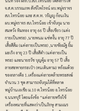
นนท์ รอง ผกก.ป.สภ.ไทรน้อย ได้สั่งการให้
จ.ส.ต.บรรณภพ สังข์ไพโรจน์ ผบ.หมู่จราจร
สภ.ไทรน้อย และ ส.ต.ท. วรัญญู ก้อนเงิน
ผบ.หมู่จราจร สภ.ไทรน้อย เข้าจับกุม นาย
สมหวัง ทิมทอง อายุ 66 ปี เสื้อเขียว (แต่ง
กายเป็นพระ) ,นายพนม แซ่หงั้น อายุ 77 ปี
เสื้อสีส้ม (แต่งกายเป็นพระ) ,นายชัยณัฐ ยิ้ม
มะเริง อายุ 23 ปี เสื้อสีดำ (แต่งกายเป็น
พระ) และนายธวัช บุญคุ้ม อายุ 57 ปี เสื้อ
ลายสะพายกระเป๋า (คนเดินตาม) พร้อมด้วย
ของกลางคือ 1.เครื่องแต่งกายคล้ายพระสงฆ์
จำนวน 3 ชุด สามารถจับกุมได้ที่ตลาด
หมู่บ้านเอเชีย ม.10 ต.ไทรน้อย อ.ไทรน้อย
จ.นนทบุรี โดยแจ้งข้อ “แต่งกายหรือใช้
เครื่องหมายที่แสดงว่าเป็นภิกษุ สามเณร