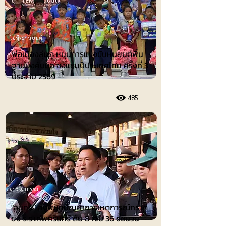
ไอที-ยานยนต์
พ่อเมืองลุ่มภู หนุนการแข่งขันหุ่นยนต์พื้น
ฐานบังคับมือ ชิงแชมป์ประเทศไทย ครั้งที่ 3
ประจำปี 2569
485
อาชญากรรม
"อนุทิน" ลงพื้นที่บัญชาการเหตุการณ์กราด
ยิง ร.ร.เทพศิรินทร์ ดับ 8 เจ็บ 36 ชี้ชนวน