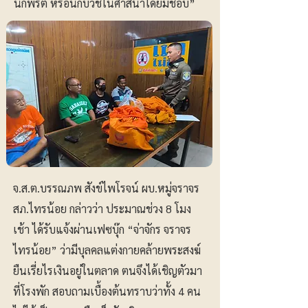
นักพรต หรือนักบวชในศาสนาโดยมิชอบ”
จ.ส.ต.บรรณภพ สังข์ไพโรจน์ ผบ.หมู่จราจร
สภ.ไทรน้อย กล่าวว่า ประมาณช่วง 8 โมง
เช้า ได้รับแจ้งผ่านเฟซบุ๊ก “จ่าจักร จราจร
ไทรน้อย” ว่ามีบุลคลแต่งกายคล้ายพระสงฆ์
ยืนเรี่ยไรเงินอยู่ในตลาด ตนจึงได้เชิญตัวมา
ที่โรงพัก สอบถามเบื้องต้นทราบว่าทั้ง 4 คน