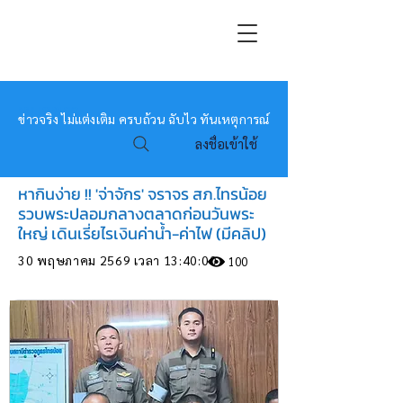
หมอข่าว
ข่าวจริง ไม่แต่งเติม ครบถ้วน ฉับไว ทันเหตุการณ์
ลงชื่อเข้าใช้
หากินง่าย !! 'จ่าจักร' จราจร สภ.ไทรน้อย
รวบพระปลอมกลางตลาดก่อนวันพระ
ใหญ่ เดินเรี่ยไรเงินค่าน้ำ-ค่าไฟ (มีคลิป)
30 พฤษภาคม 2569 เวลา 13:40:00
100