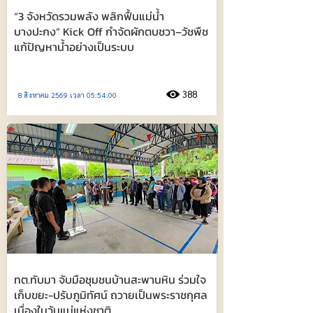
“3 จังหวัดรวมพลัง พลิกฟื้นแม่น้ำ
บางปะกง” Kick Off กำจัดผักตบชวา–วัชพืช
แก้ปัญหาน้ำอย่างเป็นระบบ
388
8 สิงหาคม 2569 เวลา 05:54:00
ทต.ทับมา จับมือชุมชนบ้านสะพานหิน ร่วมใจ
เก็บขยะ-ปรับภูมิทัศน์ ถวายเป็นพระราชกุศล
เนื่องในวันแม่แห่งชาติ