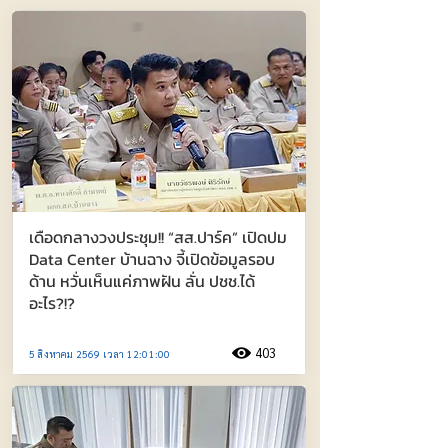
เดือดกลางวงประชุม!! “สส.ปาร์ค” เปิดปม
Data Center บ้านฉาง จี้เปิดข้อมูลรอบ
ด้าน หวั่นเห็นแค่ภาพฝัน ลั่น ปชช.ได้
อะไร?!?
403
5 สิงหาคม 2569 เวลา 12:01:00