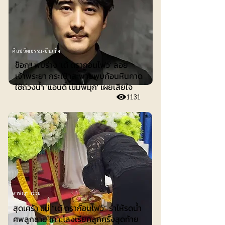
ศิลปวัฒธรรม-บันเทิง
ช็อก!! พบร่าง 'เต้ ดรากอนไฟว์' ลอย
เจ้าพระยา กระเป๋าสะพายพบก้อนหินคาด
ใช้ถ่วงน้ำ 'แอนดี้ เข็มพิมุก' เผยเสียใจ
1131
อาชญากรรม
สุดเศร้า แม่ “เต้ ดราก้อนไฟว์” ร่ำไห้รดน้ำ
ศพลูกชาย เคาะโลงเรียกลูกครั้งสุดท้าย