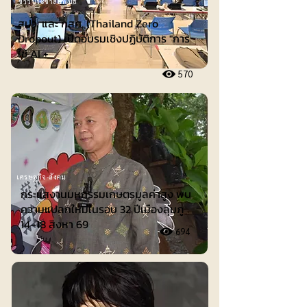
ข่าวประชาสัมพันธ์
สปว. และ กสศ. (Thailand Zero
Dropout) เปิดอบรมเชิงปฏิบัติการ "การ
ใช้ AI +
570
เศรษฐกิจ-สังคม
กระแสงานมหกรรมเกษตรมูลค่าสูง พบ
ความแปลกใหม่ในรอบ 32 ปีเมืองลุ่มภู
14–18 สิงหา 69
694