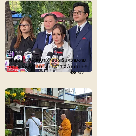
ศิลปวัฒธรรม-บันเทิง
ศาลนนท์ พิพากษาเจ้าแม่เสริมความงาม
ชื่อดังชดใช้ ”ต้อม รัชนีกร“ 7.7 ล้านบาท !!
672