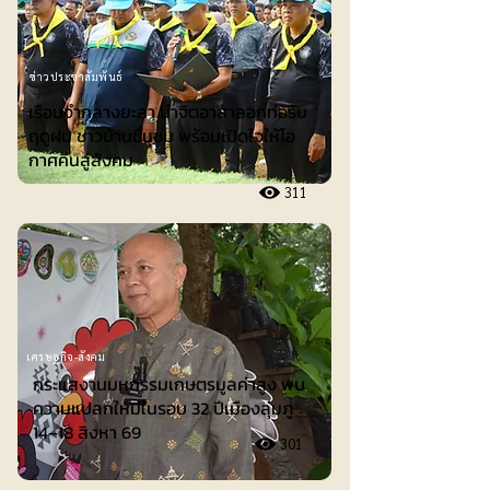
ข่าวประชาสัมพันธ์
เรือนจำกลางยะลา นำจิตอาสาลอกท่อรับ
ฤดูฝน ชาวบ้านชื่นชม พร้อมเปิดใจให้โอ
กาศคืนสู่สังคม
311
เศรษฐกิจ-สังคม
กระแสงานมหกรรมเกษตรมูลค่าสูง พบ
ความแปลกใหม่ในรอบ 32 ปีเมืองลุ่มภู
14–18 สิงหา 69
301