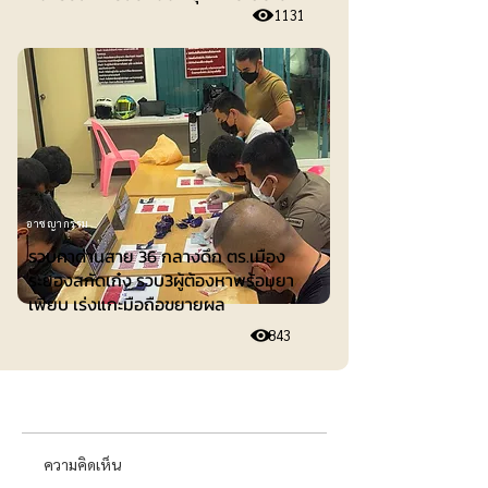
1131
อาชญากรรม
รวบคาด่านสาย 36 กลางดึก ตร.เมือง
ระยองสกัดเก๋ง รวบ3ผู้ต้องหาพร้อมยา
เพียบ เร่งแกะมือถือขยายผล
843
ความคิดเห็น