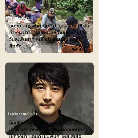
เศรษฐกิจ-สังคม
ชัยภูมิ - ทรัพย์ในดิน 1 ปี มีครั้งเดียว !! ฝน
ทำเงิน ชาวบ้านเข้าป่าแห่เก็บเห็ดขายโกย
วันละพันบาท คนซื้อรังสรรค์เมนูแซ่บ
คึกคัก
442
ศิลปวัฒธรรม-บันเทิง
ช็อก!! พบร่าง 'เต้ ดรากอนไฟว์' ลอย
เจ้าพระยา กระเป๋าสะพายพบก้อนหินคาด
ใช้ถ่วงน้ำ 'แอนดี้ เข็มพิมุก' เผยเสียใจ