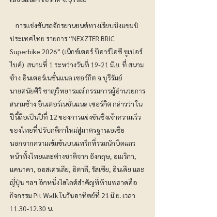
การแข่งขันรถจักรยานยนต์ทางเรียบชิงแชมป์
ประเทศไทย รายการ “NEXZTER BRIC
Superbike 2026” (เน็กซ์เตอร์ บีอาร์ไอซี ซูเปอร์
ไบค์) สนามที่ 1 ระหว่างวันที่ 19-21 มิ.ย. ที่ สนาม
ช้าง อินเตอร์เนชั่นแนล เซอร์กิต จ.บุรีรัมย์
นายตนัยศิริ ชาญวิทยารมณ์ กรรมการผู้อำนวยการ
สนามช้าง อินเตอร์เนชั่นแนล เซอร์กิต กล่าวว่า ใน
ปีนี้ถือเป็นปีที่ 12 ของการแข่งขันชิงเจ้าความเร็ว
ของไทยที่ปรับกติกาใหม่สู่มาตรฐานเอเชีย
นอกจากความเข้มข้นบนแทร็กที่รวมนักบิดแถว
หน้าทั้งไทยและต่างชาติจาก อังกฤษ, อเมริกา,
แคนาดา, ออสเตรเลีย, อิตาลี, รัสเซีย, อินเดีย และ
ญี่ปุ่น ฯลฯ อีกหนึ่งไฮไลต์สำคัญที่ห้ามพลาดคือ
กิจกรรม Pit Walk ในวันอาทิตย์ที่ 21 มิ.ย. เวลา
11.30-12.30
น.