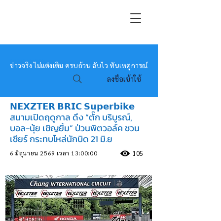
หมอข่าว
ข่าวจริง ไม่แต่งเติม ครบถ้วน ฉับไว ทันเหตุการณ์
ลงชื่อเข้าใช้
𝗡𝗘𝗫𝗭𝗧𝗘𝗥 𝗕𝗥𝗜𝗖 𝗦𝘂𝗽𝗲𝗿𝗯𝗶𝗸𝗲
สนามเปิดฤดูกาล ดึง “ตั๊ก บริบูรณ์,
บอล-นุ้ย เชิญยิ้ม” ป่วนพิตวอล์ค ชวน
เชียร์ กระทบไหล่นักบิด 21 มิ.ย
6 มิถุนายน 2569 เวลา 13:00:00
105