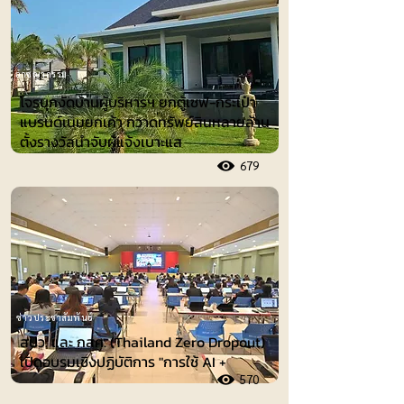
อาชญากรรม
โจรบุกงัดบ้านผู้บริหารฯ ยกตู้เซฟ-กระเป๋า
แบรนด์เนมยกเค้า กวาดทรัพย์สินหลายล้าน
ตั้งรางวัลนำจับผู้แจ้งเบาะแส
679
ข่าวประชาสัมพันธ์
สปว. และ กสศ. (Thailand Zero Dropout)
เปิดอบรมเชิงปฏิบัติการ "การใช้ AI +
570