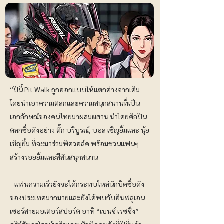
“ปีนี้ Pit Walk ถูกออกแบบให้แตกต่างจากเดิม
โดยนำเอาความตลกและความสนุกสนานที่เป็น
เอกลักษณ์ของคนไทยมาผสมผสาน นำโดยศิลปิน
ตลกชื่อดังอย่าง ตั๊ก บริบูรณ์, บอล เชิญยิ้มและ นุ้ย
เชิญยิ้ม ที่จะมาร่วมพิตวอล์ค พร้อมชวนแฟนๆ
สร้างรอยยิ้มและสีสันสนุกสนาน
แฟนความเร็วยังจะได้กระทบไหล่นักบิดชื่อดัง
ของประเทศมากมายและยังได้พบกับอินฟลูเอน
เซอร์สายมอเตอร์สปอร์ต อาทิ “เบนซ์ เรซซิ่ง”