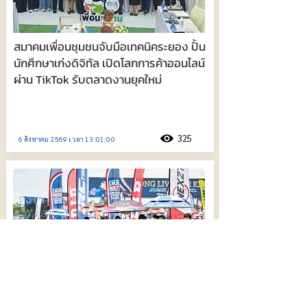
สมาคมเพื่อนชุมชนจับมือเทคนิคระยอง ปั้น
นักศึกษาเก่งดิจิทัล เปิดโลกการค้าออนไลน์
ผ่าน TikTok รับตลาดงานยุคใหม่
325
6 สิงหาคม 2569 เวลา 13:01:00
𝗡𝗘𝗫𝗭𝗧𝗘𝗥 𝗕𝗥𝗜𝗖 𝗦𝘂𝗽𝗲𝗿𝗯𝗶𝗸𝗲 ผ่าน