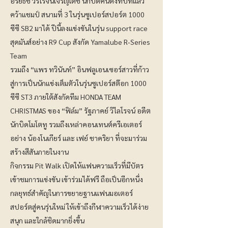
อริย์ธัช วรโรจน์เจริญเดช นักบิดคนดังที่ปีที่แล้ว
คว้าแชมป์ สนามที่ 3 ในรุ่นซูเปอร์สปอร์ต 1000
ซีซี SB2 มาได้ ปีนี้ลงแข่งขันในรุ่น support race
สุดมันส์อย่าง R9 Cup สังกัด Yamalube R-Series
Team
รวมถึง “แพร ทวินันท์” อินฟลูเอนเซอร์สาวที่ก้าว
สู่การเป็นนักแข่งเต็มตัวในรุ่นซูเปอร์สต๊อก 1000
ซีซี ST3 ภายใต้สังกัดทีม HONDA TEAM
CHRISTMAS ของ “ฟิล์ม” รัฐภาคย์ วิไลโรจน์ อดีต
นักบิดโมโตทู รวมถึงเหล่าคอนเทนต์ครีเอเตอร์
อย่าง น้องโนเกียร์ และ เฟย์ ชาคริยา ที่จะมาร่วม
สร้างสีสันภายในงาน
กิจกรรม Pit Walk เปิดให้แฟนความเร็วที่มีบัตร
เข้าชมการแข่งขัน เข้าร่วมได้ฟรี ถือเป็นอีกหนึ่ง
กลยุทธ์สำคัญในการขยายฐานแฟนมอเตอร์
สปอร์ตสู่คนรุ่นใหม่ ให้เข้าถึงกีฬาความเร็วได้ง่าย
สนุก และใกล้ชิดมากยิ่งขึ้น