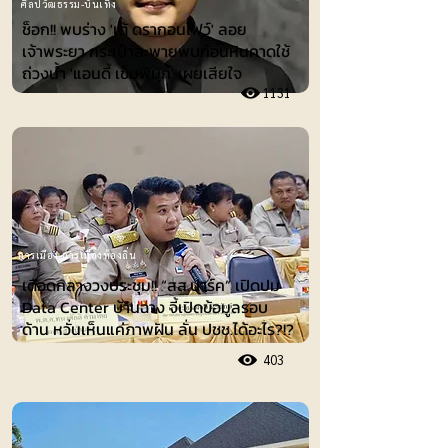
ศิลปวัฒธรรม-บันเทิง
ช็อก!! พบร่าง 'เต้ ดรากอนไฟว์' ลอย
เจ้าพระยา กระเป๋าสะพายพบก้อนหินคาดใช้
ถ่วงน้ำ 'แอนดี้ เข็มพิมุก' เผยเสียใจ
1131
การเมือง-การเมืองท้องถิ่น
เดือดกลางวงประชุม!! “สส.ปาร์ค” เปิดปม
Data Center บ้านฉาง จี้เปิดข้อมูลรอบ
ด้าน หวั่นเห็นแค่ภาพฝัน ลั่น ปชช.ได้อะไร?!?
403