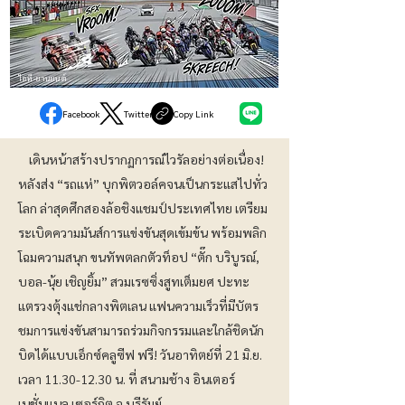
ไอที-ยานยนต์
Facebook
Twitter
Copy Link
เดินหน้าสร้างปรากฏการณ์ไวรัลอย่างต่อเนื่อง!
หลังส่ง “รถแห่” บุกพิตวอล์คจนเป็นกระแสไปทั่ว
โลก ล่าสุดศึกสองล้อชิงแชมป์ประเทศไทย เตรียม
ระเบิดความมันส์การแข่งขันสุดเข้มข้น พร้อมพลิก
โฉมความสนุก ขนทัพตลกตัวท็อป “ตั๊ก บริบูรณ์,
บอล-นุ้ย เชิญยิ้ม” สวมเรซซิ่งสูทเต็มยศ ปะทะ
แตรวงตุ้งแช่กลางพิตเลน แฟนความเร็วที่มีบัตร
ชมการแข่งขันสามารถร่วมกิจกรรมและใกล้ชิดนัก
บิดได้แบบเอ็กซ์คลูซีฟ ฟรี! วันอาทิตย์ที่ 21 มิ.ย.
เวลา
11.30-12.30
น. ที่ สนามช้าง อินเตอร์
เนชั่นแนล เซอร์กิต จ.บุรีรัมย์