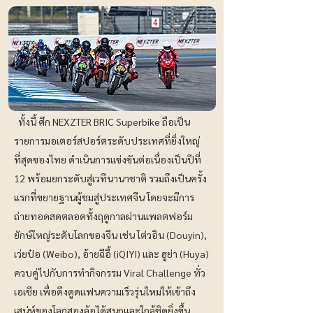
ทั้งนี้ ศึก NEXZTER BRIC Superbike ถือเป็น
รายการมอเตอร์สปอร์ตระดับประเทศที่ยิ่งใหญ่
ที่สุดของไทย ดำเนินการแข่งขันต่อเนื่องเป็นปีที่
12 พร้อมยกระดับสู่เวทีนานาชาติ รวมถึงเป็นครั้ง
แรกที่ขยายฐานผู้ชมสู่ประเทศจีน โดยจะมีการ
ถ่ายทอดสดตลอดทั้งฤดูกาลผ่านแพลตฟอร์ม
ยักษ์ใหญ่ระดับโลกของจีน เช่น โต่วอิน (Douyin),
เว่ยป๋อ (Weibo), อ้ายฉีอี้ (iQIYI) และ ฮูย่า (Huya)
ควบคู่ไปกับการทำกิจกรรม Viral Challenge ทั่ว
เอเชีย เพื่อดึงดูดแฟนความเร็วรุ่นใหม่ให้เข้าถึง
เสน่ห์ของโลกสองล้อได้สนุกและใกล้ชิดยิ่งขึ้น