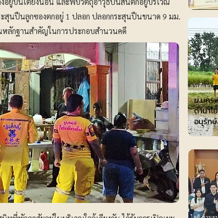
วางอยู่บนเตียงนอน และพบวัตถุอาวุธปืนสั้นตกอยู่บริเวณ
สุนปืนลูกซองตกอยู่ 1 ปลอก ปลอกกระสุนปืนขนาด 9 มม.
ป็นหลักฐานสำคัญในการประกอบสำนวนคดี
การศึกษา
ม.นครพ
ดำนาโย
อนุรักษ
ไอที-ยานยน