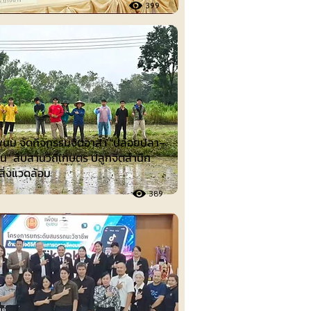
399
นม จัดกิจกรรมจิตอาสา "ปล่อยปลา–
น" สืบสานวิถีเกษตร ปลูกจิตสำนึก
์สิ่งแวดล้อม
389
ต์