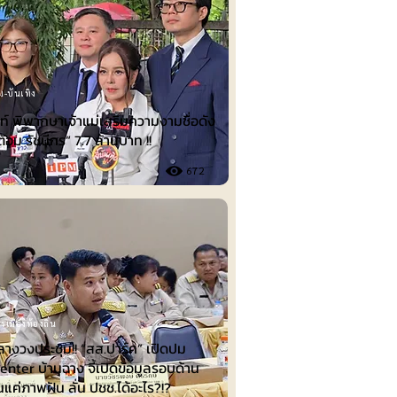
ม-บันเทิง
์ พิพากษาเจ้าแม่เสริมความงามชื่อดัง
ต้อม รัชนีกร“ 7.7 ล้านบาท !!
672
รเมืองท้องถิ่น
ลางวงประชุม!! “สส.ปาร์ค” เปิดปม
nter บ้านฉาง จี้เปิดข้อมูลรอบด้าน
็นแค่ภาพฝัน ลั่น ปชช.ได้อะไร?!?