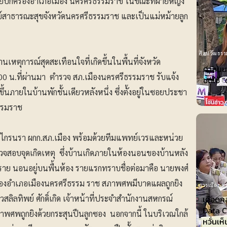
ายปกครองอำเภอเมือง นครศรีธรรมราข ในขณะที่ฝ่ายหญิง
ัพย์สาธารณะสุขจังหวัดนครศรีธรรมราช และเป็นแม่หม้ายลูก
ศิลปวัฒธรร
ยงานเหตุการณ์สุดสะเทือนใจที่เกิดขึ้นในพื้นที่จังหวัด
ศาลนนท
00 น.ที่ผ่านมา ตำรวจ สภ.เมืองนครศรีธรรมราช รับแจ้ง
ชดใช้ ”
ึ้นภายในบ้านพักชั้นเดียวหลังหนึ่ง ซึ่งตั้งอยู่ในซอยประชา
ีธรรมราช
ัย ไกรนรา ผกก.สภ.เมือง พร้อมด้วยทีมแพทย์เวรและหน่วย
ไปตรวจสอบจุดเกิดเหตุ ซึ่งบ้านเกิดภายในห้องนอนของบ้านหลัง
 ราย นอนอยู่บนพื้นห้อง รายแรกทราบชื่อต่อมาคือ นายพงศ์
้างของอำเภอเมืองนครศรีธรรม ราช สภาพศพมีบาดแผลถูกยิง
การเมือง-กา
ิลทิพย์ ศักดิ์เกิด เจ้าหน้าที่ประจำสำนักงานสหกรณ์
เดือดก
Data Ce
พศพถูกยิงด้วยกระสุนปืนลูกซอง นอกจากนี้ ในบริเวณใกล้
หวั่นเห