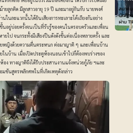
ทที่พักอาศัยอยู่ในบริเวณใกล้เคียงกัน ได้รับการเปิดเผย
สมาคมเ
หม้ายลูกติด มีลูกสาวอายุ 19 ปี และมาอยู่กินกับ นายพงศ์
นักศึกษ
นบ้านในละแวกนั้นได้ยินเสียงการทะเลาะโต้เถียงกันอย่าง
ผ่าน T
ิดขึ้นอยู่บ่อยครั้งจนเป็นที่รับรู้ของคนในครอบครัวและเพื่อน
บหายไป จนกระทั้งมีเสียงปืนดังดังขึ้นต่อเนื่องหลายครั้ง และ
่ายหญิงด้วยความตื่นตระหนก ต่อมาญาติ ๆ และเพื่อนบ้าน
บภายในบ้าน เมื่อเปิดประตูห้องนอนเข้าไปก็ต้องพบร่างของ
นห้อง ทางญาติจึงได้รีบประสานงานแจ้งหน่วยกู้ภัย ฯและ
อมชันสูตรพลิกศพในที่เกิดเหตุดังกล่าว