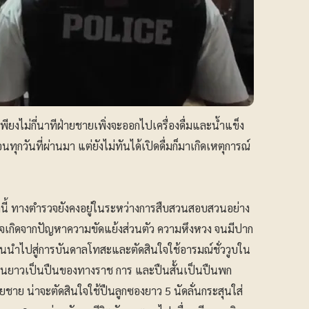
ุเพียงไม่กี่นาทีฝ่ายชายเพิ่งจะออกไปเครื่องดื่มและน้ำแข็ง
อนทุกวันที่ผ่านมา แต่ยังไม่ทันได้เปิดดื่มก็มาเกิดเหตุการณ์
นี้ ทางตำรวจยังคงอยู่ในระหว่างการสืบสวนสอบสวนอย่าง
าอาจเกิดจากปัญหาความขัดแย้งส่วนตัว ความหึงหวง จนมีปาก
จนนำไปสู่การบันดาลโทสะและตัดสินใจใช้อารมณ์ชั่ววูบใน
ปืนยาวเป็นปืนของทางราช การ และปืนสั้นเป็นปืนพก
ชาย น่าจะตัดสินใจใช้ปืนลูกซองยาว 5 นัดลั่นกระสุนใส่