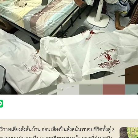
วาทเสียงดังลั่นบ้าน ก่อนเสียงปืนดังสนั่นพบจบชีวิตทั้งคู่ 2