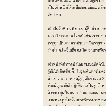
ศพในห้องนอน -ฝ่ายชายเป็นลูกจ้างฝ่
เป็นเจ้าหน้าที่สินเชื่อสกกรณ์ออมทร
ติด 1 คน
เมื่อคืนวันที่ 16 มิ.ย. 69 ผู้สื่อข่าวรา
นครศรีธรรมราช โดยเมื่อช่วงเวลา 21.
เหตุฉุกเฉินจากชาวบ้านว่าเกิดเหตุสลดข
ร่วมใจ ต.โพธิ์เสด็จ อ.เมือง จ.นครศร
เจ้าหน้าที่ตำรวจนำโดย พ.ต.อ.กิตติช
กู้ภัยไต้เต็กเซี่ยงตึ๊ง รีบรุดเดินทาง
ดังกล่าว พบร่างของผู้สูญเสียจำนวน 2
พัฒน์ ภูธรภักดี ปฏิบัติงานเป็นลูกจ
ด้วยกระสุนปืนขนาด 9 มม. และนางสาวสล
สาธารณสุขจังหวัดนครศรีธรรมราช สภา