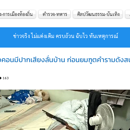
ง-การเมืองท้องถิ่น
ตำรวจ-ทหาร
ศิลปวัฒนธรรม-บันเทิง
ข่าวจริง ไม่แต่งเติม ครบถ้วน ฉับไว ทันเหตุการณ์
ืองคอนมีปากเสียงลั่นบ้าน ก่อนยมฑูตคำรามดังส
163