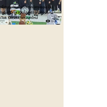
พื่อนชุมชนจับมือเทคนิคระยอง ปั้น
าเก่งดิจิทัล เปิดโลกการค้าออนไลน์
ikTok รับตลาดงานยุคใหม่
323