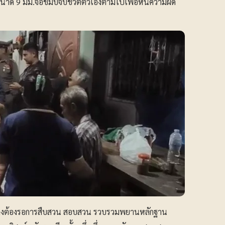
้นขนาด 9 มม.จ่อขมับจบชีวิตตัวเองตามไปเพื่อหนีความผิด
ยังคงต้องรอการสืบสวน สอบสวน รวบรวมพยานหลักฐาน