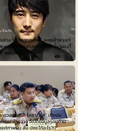
ม-บันเทิง
พบร่าง 'เต้ ดรากอนไฟว์' ลอยเจ้าพระยา
าสะพายพบก้อนหินคาดใช้ถ่วงน้ำ 'แอนดี้
ุก' เผยเสียใจ
1131
รเมืองท้องถิ่น
ลางวงประชุม!! “สส.ปาร์ค” เปิดปม
nter บ้านฉาง จี้เปิดข้อมูลรอบด้าน
็นแค่ภาพฝัน ลั่น ปชช.ได้อะไร?!?