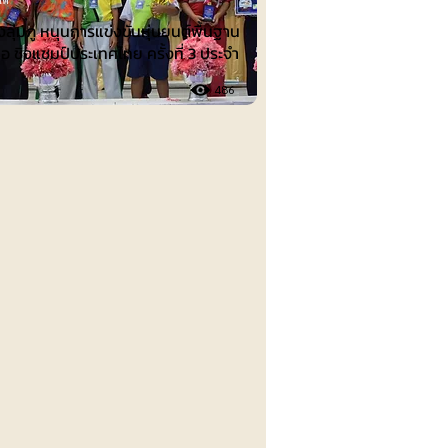
งลุ่มภู หนุนการแข่งขันหุ่นยนต์พื้นฐาน
ือ ชิงแชมป์ประเทศไทย ครั้งที่ 3 ประจำ
486