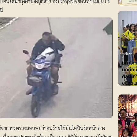
ีได้นำถุงผ้าของลูกสาว ซึ่งบรรจุทรัพย์สินที่ขโมยไป ขี่
นี
การศึกษา
มหาวิทย
นักศึก
ศิลปะก
ขบวนแห่
แต่จากการตรวจสอบพบว่าคนร้ายใช้บันไดปีนงัดหน้าต่าง
ไอที-ยานยน