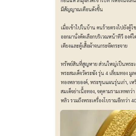
ก่อนแหวกมุ้งลวดเข้าไปทางห้องนั่งเล่
มีสัญญาณเตือนดังขึ้น
เมื่อเข้าไปในบ้าน คนร้ายตรงไปยังตู้โช
ออกมานั่งคัดเลือกบริเวณหน้าทีวี องค์ใด
เตียงและตู้เสื้อผ้าจนกระจัดกระจาย
ทรัพย์สินที่สูญหาย ส่วนใหญ่เป็นพร
พระสมเด็จวัดระฆัง รุ่น 4 เลี่ยมทอง ม
ทองหลายองค์, พระขุนแผนรุ่นเก่า, เ
สมเด็จย่าเนื้อทอง, จตุคามรามเทพกว่า 1
หลิว รวมถึงพระเครื่องโบราณอีกกว่า 40-