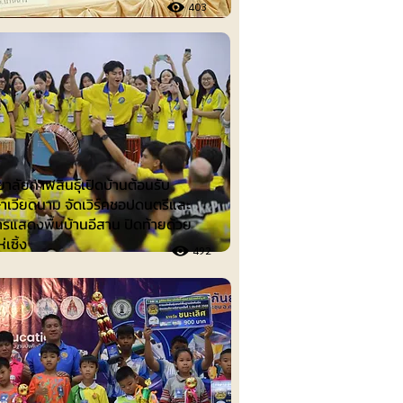
403
าลัยกาฬสินธุ์เปิดบ้านต้อนรับ
ษาเวียดนาม จัดเวิร์คชอปดนตรีและ
ารแสดงพื้นบ้านอีสาน ปิดท้ายด้วย
เซิ้ง
492
ต์