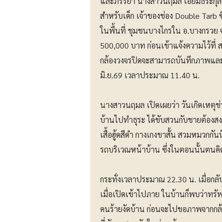
และภรรยา นางสาวนฤมล เอี่ยมธีระกุล 
สำหรับเด็ก เจ้าของช่อง Double Tarb ซ
ในพื้นที่ ชุมชนบางไกรใน อ.บางกรวย จ
500,000 บาท ก่อนเข้าแจ้งความไว้ที่ 
กล้องวงจรปิดจะสามารถบันทึกภาพและเส
มิ.ย.69 เวลาประมาณ 11.40 น.
นางสาวนฤมล เปิดเผยว่า วันเกิดเหต
บ้านไปทำธุระ ได้ขับสวนกับชายต้องสง
เสื้อฮู้ดสีดำ กางเกงขาสั้น สวมหมวก
รถบริเวณหน้าบ้าน ซึ่งในตอนนั้นตนคิ
กระทั่งเวลาประมาณ 22.30 น. เมื่อกล
เมื่อเปิดเข้าไปภาย ในบ้านก็พบว่าทรัพย์
คนร้ายงัดบ้าน ก่อนจะไปขอภาพจากกล้