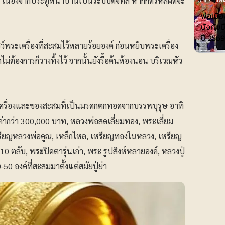
น เนื่องจากประตูหน้าบ้านเป็นระบบดิจิทัล หากกดรหัสผิดจะ
พ่อเมือ
บังคับม
ปี 2569
ว์พระเครื่องที่สะสมไว้หลายร้อยองค์ ก่อนหยิบพระเครื่อง
ไม่ต้องการก็วางทิ้งไว้ จากนั้นยังรื้อค้นห้องนอน บริเวณหัว
ะเครื่องและของสะสมที่เป็นมรดกตกทอดจากบรรพบุรุษ อาทิ
ูลค่ากว่า 300,000 บาท, หลวงพ่อสดเลี่ยมทอง, พระเลี่ยม
หรียญหลวงพ่อคูณ, เหล็กไหล, เหรียญทองในหลวง, เหรียญ
0 ตลับ, พระปิดตารุ่นเก่า, พระ รูปสิงห์หลายองค์, หลวงปู่
50 องค์ที่สะสมมาตั้งแต่สมัยปู่ย่า