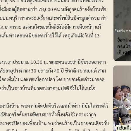
อายุ 36 ปี อินฟลูเอนเซอร์สายแนะนำสถานที่ท่องเที่ยว
ึ่งมียอดผู้ติดตามกว่า 78,000 คน หลังถูกคนร้ายงัดบ้านพัก
.นนทบุรี กวาดพระเครื่องและทรัพย์สินมีค่ามูลค่ารวมกว่า
สภ.บางกรวย แต่จนถึงขณะนี้คดียังไม่มีความคืบหน้า แม้
ศิลปวัฒธรร
้นทางหลบหนีของคนร้ายไว้ได้ เหตุเกิดเมื่อวันที่ 13
ช็อก!! 
กระเป๋
เข็มพิม
ุช่วงเวลาประมาณ 10.30 น. ขณะตนและสามีขับรถออกจาก
สัยอายุประมาณ 30 ปลายถึง 40 ปี ขี่รถจักรยานยนต์ สวม
กันน็อกเต็มใบ และพกเบ็ดตกปลา โดยชายคนดังกล่าวมาจอด
ดว่าเป็นชาวบ้านที่มาตกปลาตามปกติ จึงไม่ได้เอะใจ
ับมาถึงบ้าน พบความผิดปกติบริเวณหน้าต่าง มีบันไดพาดไว้
การเมือง-กา
สินถูกรื้อค้นกระจัดกระจายทั่วทั้งหลัง จึงทราบว่าถูก
เดือดก
Data Ce
องวงจรปิดของเพื่อนบ้าน พบว่าคนร้ายเป็นชายคนเดียวกับ
หวั่นเห