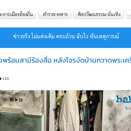
ง-การเมืองท้องถิ่น
ตำรวจ-ทหาร
ศิลปวัฒนธรรม-บันเทิง
ข่าวจริง ไม่แต่งเติม ครบถ้วน ฉับไว ทันเหตุการณ์
ังพร้อมสามีร้องสื่อ หลังโจรงัดบ้านกวาดพระเค
123